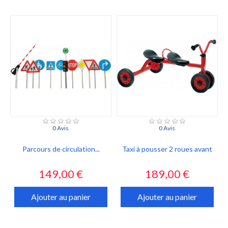
0 Avis
0 Avis
Parcours de circulation...
Taxi à pousser 2 roues avant
Prix
Prix
149,00 €
189,00 €
Ajouter au panier
Ajouter au panier