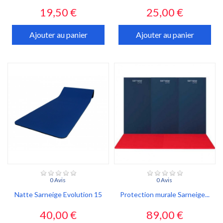
Prix
Prix
19,50 €
25,00 €
Ajouter au panier
Ajouter au panier
0 Avis
0 Avis
Natte Sarneige Evolution 15
Protection murale Sarneige...
Prix
Prix
40,00 €
89,00 €