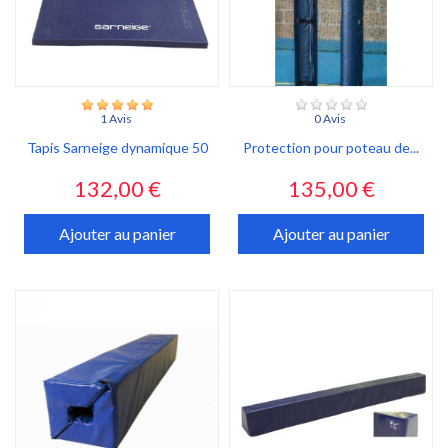
1 Avis
0 Avis
Tapis Sarneige dynamique 50
Protection pour poteau de...
Prix
Prix
132,00 €
135,00 €
Ajouter au panier
Ajouter au panier