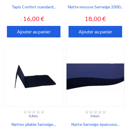
Tapis Confort standard...
Natte mousse Sarneige 2000...
Prix
Prix
16,00 €
18,00 €
Ajouter au panier
Ajouter au panier
0 Avis
0 Avis
Nattes pliable Sarneige...
Natte Sarneige épaisseur...