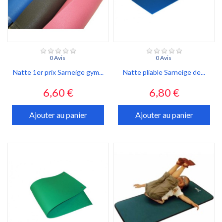
0 Avis
0 Avis
Natte 1er prix Sarneige gym...
Natte pliable Sarneige de...
Prix
Prix
6,60 €
6,80 €
Ajouter au panier
Ajouter au panier