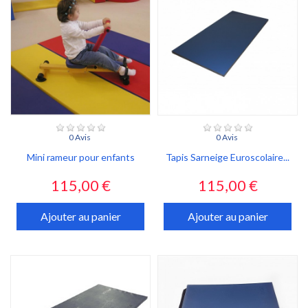
0 Avis
0 Avis
Mini rameur pour enfants
Tapis Sarneige Euroscolaire...
Prix
Prix
115,00 €
115,00 €
Ajouter au panier
Ajouter au panier