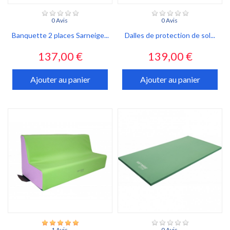
0 Avis
0 Avis
Banquette 2 places Sarneige...
Dalles de protection de sol...
Prix
Prix
137,00 €
139,00 €
Ajouter au panier
Ajouter au panier
1 Avis
0 Avis