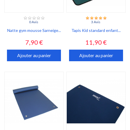
0 Avis
3 Avis
Natte gym mousse Sarneige...
Tapis Kid standard enfant...
Prix
Prix
7,90 €
11,90 €
Ajouter au panier
Ajouter au panier