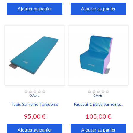
Ajouter au panier
Ajouter au panier
0 Avis
0 Avis
Tapis Sarneige Turquoise
Fauteuil 1 place Sarneige...
Prix
Prix
95,00 €
105,00 €
Ajouter au panier
Ajouter au panier