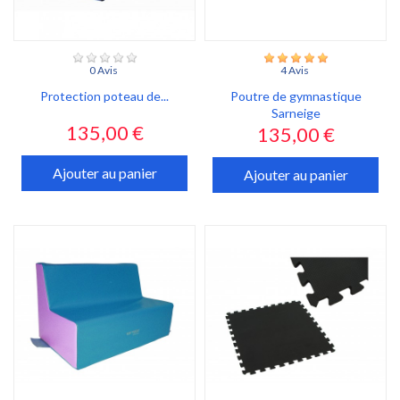
0 Avis
4 Avis
Protection poteau de...
Poutre de gymnastique
Sarneige
Prix
135,00 €
Prix
135,00 €
Ajouter au panier
Ajouter au panier