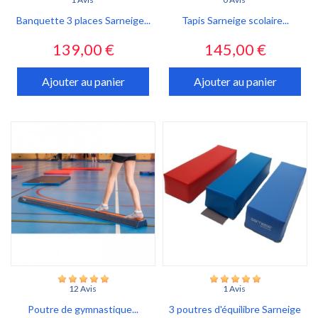
Banquette 3 places Sarneige...
Tapis Sarneige scolaire...
Prix
Prix
139,00 €
145,00 €
Ajouter au panier
Ajouter au panier
12 Avis
1 Avis
Poutre de gymnastique...
3 poutres d'équilibre Sarneige