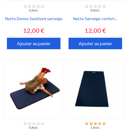
0 Avis
0 Avis
Natte Dermo Sanitized sarneige
Natte Sarneige confort...
Prix
Prix
12,00 €
12,00 €
Ajouter au panier
Ajouter au panier
0 Avis
1 Avis