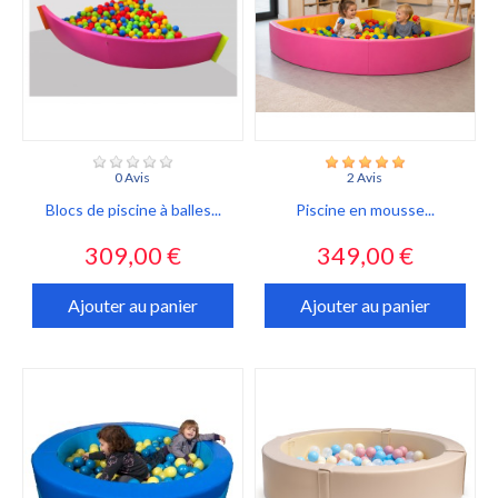
0 Avis
2 Avis
Blocs de piscine à balles...
Piscine en mousse...
Prix
Prix
309,00 €
349,00 €
Ajouter au panier
Ajouter au panier