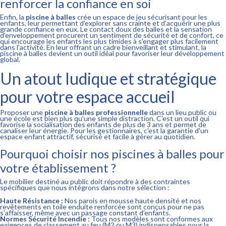
renforcer la confiance en soi
Enfin, la
piscine à balles
crée un espace de jeu sécurisant pour les
enfants, leur permettant d'explorer sans crainte et d'acquérir une plus
grande confiance en eux. Le contact doux des balles et la sensation
d'enveloppement procurent un sentiment de sécurité et de confort, ce
qui encourage les enfants les plus timides à s'engager plus facilement
dans l'activité. En leur offrant un cadre bienveillant et stimulant, la
piscine à balles devient un outil idéal pour favoriser leur développement
global.
Un atout ludique et stratégique
pour votre espace accueil
Proposer une
piscine à balles professionnelle
dans un lieu public ou
une école est bien plus qu'une simple distraction. C'est un outil qui
favorise la socialisation des enfants de plus de 3 ans et permet de
canaliser leur énergie. Pour les gestionnaires, c'est la garantie d'un
espace enfant attractif, sécurisé et facile à gérer au quotidien.
Pourquoi choisir nos piscines à balles pour
votre établissement ?
Le mobilier destiné au public doit répondre à des contraintes
spécifiques que nous intégrons dans notre sélection :
Haute Résistance :
Nos parois en mousse haute densité et nos
revêtements en toile enduite renforcée sont conçus pour ne pas
s'affaisser, même avec un passage constant d'enfants.
Normes Sécurité Incendie :
Tous nos modèles sont conformes aux
exigences de classement au feu (M2 ou M3) indispensables pour la