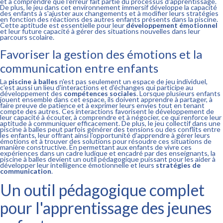
et à comprendre que l'erreur fait partie du processus d'apprentissage.
De plus, le jeu dans cet environnement immersif développe la capacité
des enfants à s'ajuster aux changements et à modifier leurs stratégies
en fonction des réactions des autres enfants présents dans la piscine.
Cette aptitude est essentielle pour leur
développement émotionnel
et leur future capacité à gérer des situations nouvelles dans leur
parcours scolaire.
Favoriser la gestion des émotions et la
communication entre enfants
La
piscine à balles
n'est pas seulement un espace de jeu individuel,
c'est aussi un lieu d'interactions et d'échanges qui participe au
développement des
compétences sociales
. Lorsque plusieurs enfants
jouent ensemble dans cet espace, ils doivent apprendre à partager, à
faire preuve de patience et à exprimer leurs envies tout en tenant
compte des autres. Ces interactions favorisent le développement de
leur capacité à écouter, à comprendre et à négocier, ce qui renforce leur
aptitude à communiquer efficacement. De plus, le jeu collectif dans une
piscine à balles peut parfois générer des tensions ou des conflits entre
les enfants, leur offrant ainsi l'opportunité d'apprendre à gérer leurs
émotions et à trouver des solutions pour résoudre ces situations de
manière constructive. En permettant aux enfants de vivre ces
expériences dans un cadre ludique et encadré par des enseignants, la
piscine à balles devient un outil pédagogique puissant pour les aider à
développer leur intelligence émotionnelle et leurs
stratégies de
communication
.
Un outil pédagogique complet
pour l'apprentissage des jeunes