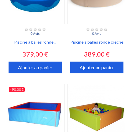
0 Avis
0 Avis
Piscine à balles ronde...
Piscine à balles ronde crèche
Prix
Prix
379,00 €
389,00 €
Ajouter au panier
Ajouter au panier
- 90,00 €