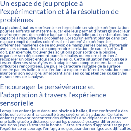
Un espace de jeu propice à
l'expérimentation et à la résolution de
problèmes
La
piscine à balles
représente un formidable terrain d'expérimentation
pour les enfants en maternelle, car elle leur permet d'interagir avec leur
environnement de manière ludique et sensorielle tout en stimulant leur
capacité à résoudre des problèmes. Lorsqu'un enfant plonge dans cet
espace rempli de balles colorées, il est amené à expérimenter
différentes manières de se mouvoir, de manipuler les balles, d'interagir
avec ses camarades et de comprendre la relation de cause à effet. Il
doit, par exemple, trouver des solutions pour sortir de la piscine,
organiser son déplacement parmi les balles ou encore chercher à
récupérer un objet enfoui sous celles-ci. Cette situation l'encourage à
tester diverses stratégies et à adapter son comportement face aux
difficultés rencontrées. De plus, le caractère instable de la surface
formée par les balles incite l'enfant à explorer différentes solutions pour
maintenir son équilibre, améliorant ainsi ses
compétences cognitives
et son sens de l'analyse.
Encourager la persévérance et
l'adaptation à travers l'expérience
sensorielle
Lorsqu'un enfant joue dans une
piscine à balles
, il est confronté à des
défis qui sollicitent sa capacité à persévérer et à s'adapter. Certains
enfants peuvent rencontrer des difficultés à se déplacer ou à attraper
une balle située à distance, ce qui les pousse à essayer différentes
solutions jusqu'à trouver la bonne. Cette situation d'apprentissage par
l'expérience encourage l'enfant à ne pas abandonner face aux difficultés