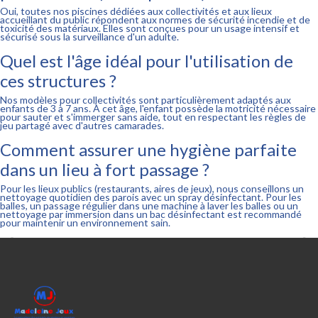
Oui, toutes nos piscines dédiées aux collectivités et aux lieux
accueillant du public répondent aux normes de sécurité incendie et de
toxicité des matériaux. Elles sont conçues pour un usage intensif et
sécurisé sous la surveillance d'un adulte.
Quel est l'âge idéal pour l'utilisation de
ces structures ?
Nos modèles pour collectivités sont particulièrement adaptés aux
enfants de 3 à 7 ans. À cet âge, l'enfant possède la motricité nécessaire
pour sauter et s'immerger sans aide, tout en respectant les règles de
jeu partagé avec d'autres camarades.
Comment assurer une hygiène parfaite
dans un lieu à fort passage ?
Pour les lieux publics (restaurants, aires de jeux), nous conseillons un
nettoyage quotidien des parois avec un spray désinfectant. Pour les
balles, un passage régulier dans une machine à laver les balles ou un
nettoyage par immersion dans un bac désinfectant est recommandé
pour maintenir un environnement sain.

