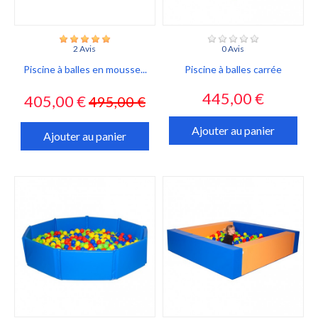
2 Avis
0 Avis
Piscine à balles en mousse...
Piscine à balles carrée
Prix
Prix
Prix
445,00 €
405,00 €
495,00 €
habituel
Ajouter au panier
Ajouter au panier