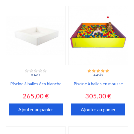
0 Avis
4 Avis
Piscine à balles éco blanche
Piscine à balles en mousse
Prix
Prix
265,00 €
305,00 €
Ajouter au panier
Ajouter au panier