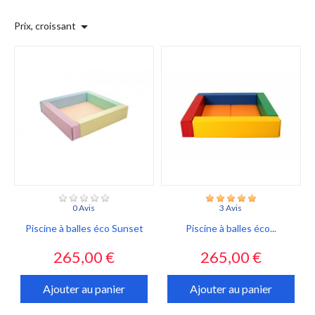

Prix, croissant
0 Avis
3 Avis
Piscine à balles éco Sunset
Piscine à balles éco...
Prix
Prix
265,00 €
265,00 €
Ajouter au panier
Ajouter au panier