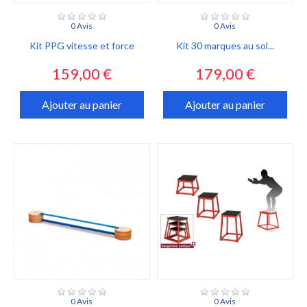
0 Avis
0 Avis
Kit PPG vitesse et force
Kit 30 marques au sol...
Prix
Prix
159,00 €
179,00 €
Ajouter au panier
Ajouter au panier
0 Avis
0 Avis