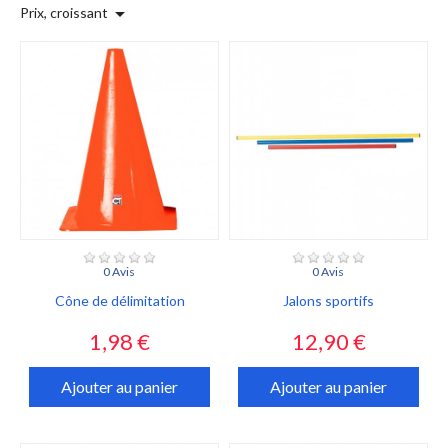

Prix, croissant
0 Avis
0 Avis
Cône de délimitation
Jalons sportifs
Prix
Prix
1,98 €
12,90 €
Ajouter au panier
Ajouter au panier