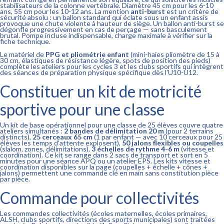
stabilisateurs de la colonne vertébrale. Diamètre 45 cm pour les 6-10
ans, 55 cm pour les 10-12 ans. La mention
anti-burst
est un critère de
sécurité absolu : un ballon standard qui éclate sous un enfant assis
provoque une chute violente à hauteur de siège. Un ballon anti-burst se
dégonfle progressivement en cas de perçage — sans basculement
brutal. Pompe incluse indispensable, charge maximale à vérifier sur la
fiche technique.
Le matériel de
PPG et pliométrie enfant
(mini-haies pliomètre de 15 à
30 cm, élastiques de résistance légère, spots de position des pieds)
complète les ateliers pour les cycles 3 et les clubs sportifs qui intègrent
des séances de préparation physique spécifique dès l'U10-U12.
Constituer un kit de motricité
sportive pour une classe
Un kit de base opérationnel pour une classe de 25 élèves couvre quatre
ateliers simultanés :
2 bandes de délimitation 20 m
(pour 2 terrains
distincts),
25 cerceaux 65 cm
(1 par enfant — avec 10 cerceaux pour 25
élèves les temps d'attente explosent),
50 jalons flexibles ou coupelles
(slalom, zones, délimitations),
3 échelles de rythme 4-6 m
(vitesse et
coordination). Ce kit se range dans 2 sacs de transport et sort en 5
minutes pour une séance APQ ou un atelier EPS. Les kits vitesse et
coordination disponibles sur la page (coupelles + échelle + cônes +
jalons) permettent une commande clé en main sans constitution pièce
par pièce.
Commande pour collectivités
Les commandes collectivités (écoles maternelles, écoles primaires,
ALSH, clubs sportifs, directions des sports municipales) sont traitées