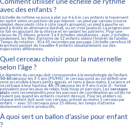
Comment utiliser une échelle de rythme
avec des enfants ?
L'échelle de rythme se pose à plat sur 4 à 6 m. Les enfants la traversent
en sprint selon un pattern de pas imposé : un pied par carreau (course
simple), deux pieds côte à côte (sauts groupés), un pied à gauche un
pied à droite en alternance (latéral), ou en croix (avancé). La progression
se fait en ajoutant de la vitesse et en variant les patterns. Pour une
classe de 25 élèves, prévoir 3 à 4 échelles simultanées : avec 2 échelles
seulement, les files d'attente de 12 enfants vident l'intérêt de l'atelier.
Temps de rotation : 30 à 45 secondes par passage. L'échelle carrefour (4
branches) permet de travailler 4 enfants simultanément sur des
trajectoires différentes.
Quel cerceau choisir pour la maternelle
selon l'âge ?
Le diamètre du cerceau doit correspondre à la morphologie de l'enfant.
50-60 cm
pour les 3-5 ans (PS/MS) : le cerceau posé au sol définit une
zone accessible à leurs petits appuis, et tenu à deux mains, il se lance et
se rattrape à leur hauteur.
65-75 cm
pour les 6-9 ans (cycle 2) : format
polyvalent pour les jeux de relais, hula-hoop et parcours. Les
cerceaux
plats
sont recommandés pour les parcours de coordination au sol (ils ne
roulent pas quand les enfants courent dessus). Pour les ateliers où
chaque enfant doit avoir son cerceau, prévoir au moins 1 cerceau par
enfant — avec 10 cerceaux pour 25 élèves, les temps d'attente
deviennent contre-productifs.
À quoi sert un ballon d'assise pour enfant
?