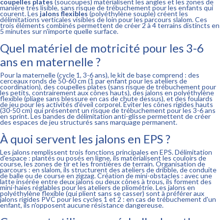
coupelles plates
(soucoupes) matérialisent les angles et les zones de
manière très lisible, sans risque de trébuchement pour les enfants qui
courent. Les
jalons flexibles
(polyéthylène souple) créent les
délimitations verticales visibles de loin pour les parcours slalom. Ces
trois éléments combinés permettent de créer 2 à 4 terrains distincts en
5 minutes sur n'importe quelle surface.
Quel matériel de motricité pour les 3-6
ans en maternelle ?
Pour la maternelle (cycle 1, 3-6 ans), le kit de base comprend : des
cerceaux ronds de 50-60 cm (1 par enfant pour les ateliers de
coordination), des coupelles plates (sans risque de trébuchement pour
les petits, contrairement aux cônes hauts), des jalons en polyéthylène
flexible (pliage sans blessure en cas de chute dessus), et des foulards
de jeu pour les activités d'éveil corporel. Éviter les cônes rigides hauts
(30-50 cm) qui présentent un risque de trébuchement pour les 3-6 ans
en sprint. Les bandes de délimitation anti-glisse permettent de créer
des espaces de jeu structurés sans marquage permanent.
À quoi servent les jalons en EPS ?
Les jalons remplissent trois fonctions principales en EPS. Délimitation
d'espace : plantés ou posés en ligne, ils matérialisent les couloirs de
course, les zones de tir et les frontières de terrain. Organisation de
parcours : en slalom, ils structurent des ateliers de dribble, de conduite
de balle ou de course en zigzag. Création de mini-obstacles : avec une
latte insérée entre deux jalons ou deux cônes à trous, ils forment des
mini-haies réglables pour les ateliers de pliométrie. Les jalons en
polyéthylène flexible (qui plient sans se casser) sont à préférer aux
jalons rigides PVC pour les cycles 1 et 2 : en cas de trébuchement d'un
enfant, ils n'opposent aucune résistance dangereuse.