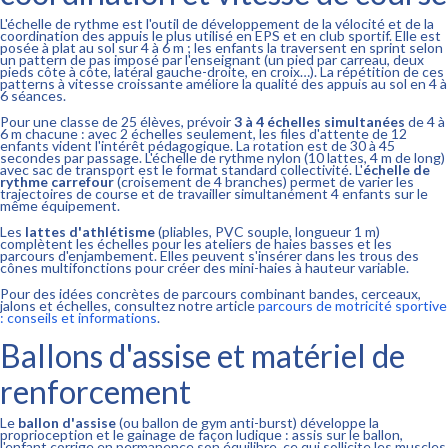
L'échelle de rythme est l'outil de développement de la vélocité et de la
coordination des appuis le plus utilisé en EPS et en club sportif. Elle est
posée à plat au sol sur 4 à 6 m ; les enfants la traversent en sprint selon
un pattern de pas imposé par l'enseignant (un pied par carreau, deux
pieds côte à côte, latéral gauche-droite, en croix…). La répétition de ces
patterns à vitesse croissante améliore la qualité des appuis au sol en 4 à
6 séances.
Pour une classe de 25 élèves, prévoir
3 à 4 échelles simultanées
de 4 à
6 m chacune : avec 2 échelles seulement, les files d'attente de 12
enfants vident l'intérêt pédagogique. La rotation est de 30 à 45
secondes par passage. L'échelle de rythme nylon (10 lattes, 4 m de long)
avec sac de transport est le format standard collectivité. L'
échelle de
rythme carrefour
(croisement de 4 branches) permet de varier les
trajectoires de course et de travailler simultanément 4 enfants sur le
même équipement.
Les
lattes d'athlétisme
(pliables, PVC souple, longueur 1 m)
complètent les échelles pour les ateliers de haies basses et les
parcours d'enjambement. Elles peuvent s'insérer dans les trous des
cônes multifonctions pour créer des mini-haies à hauteur variable.
Pour des idées concrètes de parcours combinant bandes, cerceaux,
jalons et échelles, consultez notre article
parcours de motricité sportive
: conseils et informations
.
Ballons d'assise et matériel de
renforcement
Le
ballon d'assise
(ou ballon de gym anti-burst) développe la
proprioception et le gainage de façon ludique : assis sur le ballon,
l'enfant corrige en permanence son équilibre, ce qui sollicite les muscles