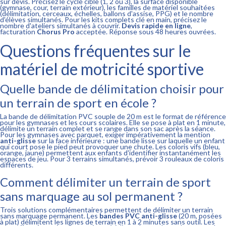
sur devis. Précisez le cycle cible (1, 2 ou 3), la surface disponible
(gymnase, cour, terrain extérieur), les familles de matériel souhaitées
(délimitation, cerceaux, échelles, ballons d'assise, PPG) et le nombre
d'élèves simultanés. Pour les kits complets clé en main, précisez le
nombre d'ateliers simultanés à couvrir.
Devis rapide en ligne
,
facturation
Chorus Pro
acceptée. Réponse sous 48 heures ouvrées.
Questions fréquentes sur le
matériel de motricité sportive
Quelle bande de délimitation choisir pour
un terrain de sport en école ?
La bande de délimitation PVC souple de 20 m est le format de référence
pour les gymnases et les cours scolaires. Elle se pose à plat en 1 minute,
délimite un terrain complet et se range dans son sac après la séance.
Pour les gymnases avec parquet, exiger impérativement la mention
anti-glisse
sur la face inférieure : une bande lisse sur laquelle un enfant
qui court pose le pied peut provoquer une chute. Les coloris vifs (bleu,
orange, jaune) permettent aux enfants d'identifier instantanément les
espaces de jeu. Pour 3 terrains simultanés, prévoir 3 rouleaux de coloris
différents.
Comment délimiter un terrain de sport
sans marquage au sol permanent ?
Trois solutions complémentaires permettent de délimiter un terrain
sans marquage permanent. Les
bandes PVC anti-glisse
(20 m, posées
à plat) délimitent les lignes de terrain en 1 à 2 minutes sans outil. Les