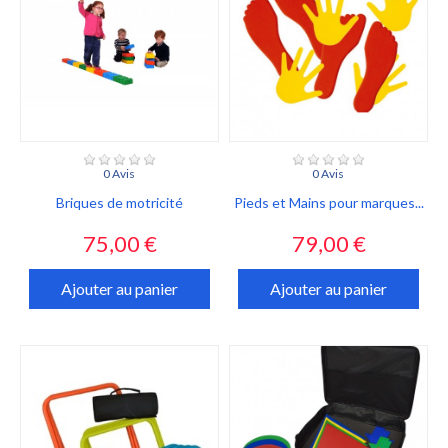
0 Avis
0 Avis
Briques de motricité
Pieds et Mains pour marques...
Prix
Prix
75,00 €
79,00 €
Ajouter au panier
Ajouter au panier