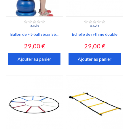
0 Avis
0 Avis
Ballon de Fit-ball sécurisé...
Echelle de rythme double
Prix
Prix
29,00 €
29,00 €
Ajouter au panier
Ajouter au panier