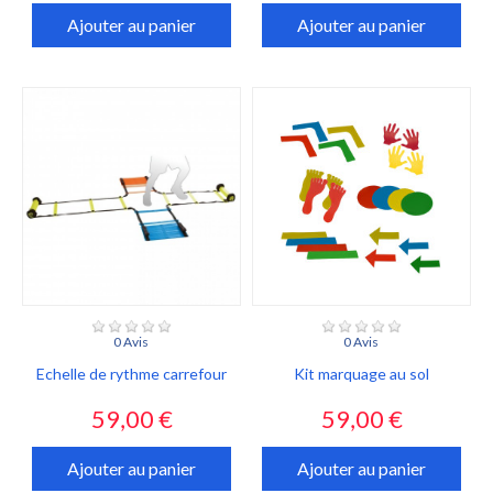
Ajouter au panier
Ajouter au panier
0 Avis
0 Avis
Echelle de rythme carrefour
Kit marquage au sol
Prix
Prix
59,00 €
59,00 €
Ajouter au panier
Ajouter au panier