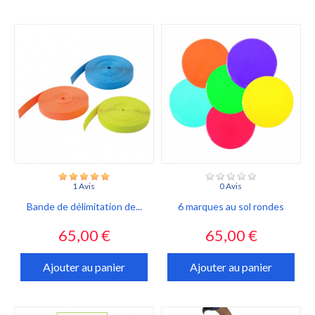
1 Avis
0 Avis
Bande de délimitation de...
6 marques au sol rondes
Prix
Prix
65,00 €
65,00 €
Ajouter au panier
Ajouter au panier