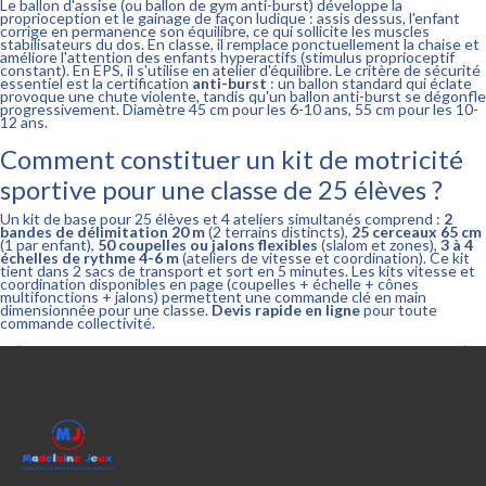
Le ballon d'assise (ou ballon de gym anti-burst) développe la
proprioception et le gainage de façon ludique : assis dessus, l'enfant
corrige en permanence son équilibre, ce qui sollicite les muscles
stabilisateurs du dos. En classe, il remplace ponctuellement la chaise et
améliore l'attention des enfants hyperactifs (stimulus proprioceptif
constant). En EPS, il s'utilise en atelier d'équilibre. Le critère de sécurité
essentiel est la certification
anti-burst
: un ballon standard qui éclate
provoque une chute violente, tandis qu'un ballon anti-burst se dégonfle
progressivement. Diamètre 45 cm pour les 6-10 ans, 55 cm pour les 10-
12 ans.
Comment constituer un kit de motricité
sportive pour une classe de 25 élèves ?
Un kit de base pour 25 élèves et 4 ateliers simultanés comprend :
2
bandes de délimitation 20 m
(2 terrains distincts),
25 cerceaux 65 cm
(1 par enfant),
50 coupelles ou jalons flexibles
(slalom et zones),
3 à 4
échelles de rythme 4-6 m
(ateliers de vitesse et coordination). Ce kit
tient dans 2 sacs de transport et sort en 5 minutes. Les kits vitesse et
coordination disponibles en page (coupelles + échelle + cônes
multifonctions + jalons) permettent une commande clé en main
dimensionnée pour une classe.
Devis rapide en ligne
pour toute
commande collectivité.

