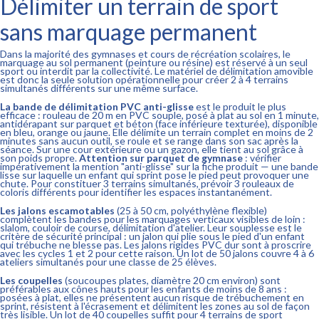
Délimiter un terrain de sport
sans marquage permanent
Dans la majorité des gymnases et cours de récréation scolaires, le
marquage au sol permanent (peinture ou résine) est réservé à un seul
sport ou interdit par la collectivité. Le matériel de délimitation amovible
est donc la seule solution opérationnelle pour créer 2 à 4 terrains
simultanés différents sur une même surface.
La bande de délimitation PVC anti-glisse
est le produit le plus
efficace : rouleau de 20 m en PVC souple, posé à plat au sol en 1 minute,
antidérapant sur parquet et béton (face inférieure texturée), disponible
en bleu, orange ou jaune. Elle délimite un terrain complet en moins de 2
minutes sans aucun outil, se roule et se range dans son sac après la
séance. Sur une cour extérieure ou un gazon, elle tient au sol grâce à
son poids propre.
Attention sur parquet de gymnase
: vérifier
impérativement la mention "anti-glisse" sur la fiche produit — une bande
lisse sur laquelle un enfant qui sprint pose le pied peut provoquer une
chute. Pour constituer 3 terrains simultanés, prévoir 3 rouleaux de
coloris différents pour identifier les espaces instantanément.
Les jalons escamotables
(25 à 50 cm, polyéthylène flexible)
complètent les bandes pour les marquages verticaux visibles de loin :
slalom, couloir de course, délimitation d'atelier. Leur souplesse est le
critère de sécurité principal : un jalon qui plie sous le pied d'un enfant
qui trébuche ne blesse pas. Les jalons rigides PVC dur sont à proscrire
avec les cycles 1 et 2 pour cette raison. Un lot de 50 jalons couvre 4 à 6
ateliers simultanés pour une classe de 25 élèves.
Les coupelles
(soucoupes plates, diamètre 20 cm environ) sont
préférables aux cônes hauts pour les enfants de moins de 8 ans :
posées à plat, elles ne présentent aucun risque de trébuchement en
sprint, résistent à l'écrasement et délimitent les zones au sol de façon
très lisible. Un lot de 40 coupelles suffit pour 4 terrains de sport