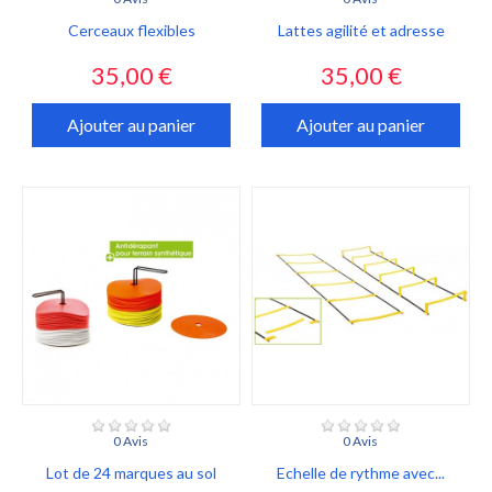
Cerceaux flexibles
Lattes agilité et adresse
Prix
Prix
35,00 €
35,00 €
Ajouter au panier
Ajouter au panier
0 Avis
0 Avis
Lot de 24 marques au sol
Echelle de rythme avec...