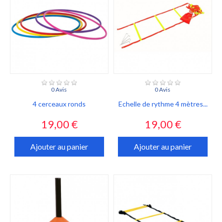
0 Avis
0 Avis
4 cerceaux ronds
Echelle de rythme 4 mètres...
Prix
Prix
19,00 €
19,00 €
Ajouter au panier
Ajouter au panier