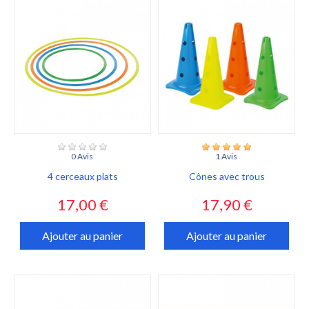
0 Avis
1 Avis
4 cerceaux plats
Cônes avec trous
Prix
Prix
17,00 €
17,90 €
Ajouter au panier
Ajouter au panier