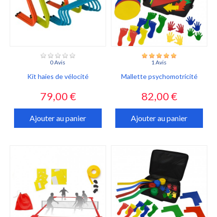
0 Avis
1 Avis
Kit haies de vélocité
Mallette psychomotricité
Prix
Prix
79,00 €
82,00 €
Ajouter au panier
Ajouter au panier