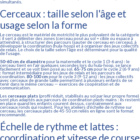
simultanés.
Cerceaux : taille selon l'âge et
usage selon la forme
Le cerceau est le matériel de motricité le plus polyvalent de la catégorie
: il sert à délimiter des zones (cerceau posé au sol = cible ou espace à
atteindre), à structurer des parcours (sauter de cerceau en cerceau), à
développer la coordination (hula-hoop) et à organiser des jeux collectifs
de relais. Le choix de la taille selon l'âge est déterminant pour la qualité
de l'usage.
50-60 cm de diamètre
pour la maternelle et le cycle 1 (3-6 ans) : le
cerceau tient en l'air quelques secondes lors du hula-hoop, se lance
facilement et se voit bien posé au sol.
65-75 cm
pour le cycle 2 (6-9 ans)
: format intermédiaire pour les jeux de relais et les parcours de
coordination.
80-100 cm
pour le cycle 3 (9-12 ans) : les jeux collectifs
avec cerceaux de grande taille permettent à plusieurs enfants de se
tenir dans le même cerceau — exercices de coopération et de
communication.
Les
cerceaux plats
(profil réduit, stabilisés au sol par leur propre forme)
sont plus adaptés aux parcours de coordination pieds-mains : ils restent
en place quand les enfants courent dessus, contrairement aux
cerceaux ronds qui roulent. Pour les ateliers d'échelle de rythme sur
cerceau, les cerceaux plats de 45-50 cm reliés en ligne sont le format
recommandé.
Échelle de rythme et lattes :
coordination et vitesse de course