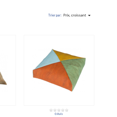

Prix, croissant
Trier par:
0 Avis