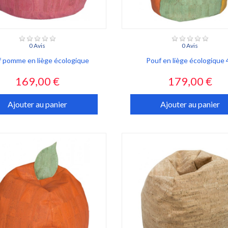
0 Avis
0 Avis
 pomme en liège écologique
Pouf en liège écologique 4
Prix
Prix
169,00 €
179,00 €
Ajouter au panier
Ajouter au panier