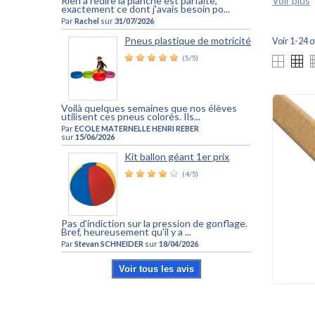
Voir plus
Rien a redire la planche est parfaite,
exactement ce dont j'avais besoin po...
Par
Rachel
sur
31/07/2026
Pneus plastique de motricité
Voir 1-24 o
(5/5)
Voilà quelques semaines que nos élèves
utilisent ces pneus colorés. Ils...
Par
ECOLE MATERNELLE HENRI REBER
sur
15/06/2026
Kit ballon géant 1er prix
(4/5)
Pas d'indiction sur la pression de gonflage.
Bref, heureusement qu'il y a ...
Par
Stevan SCHNEIDER
sur
18/04/2026
Voir tous les avis