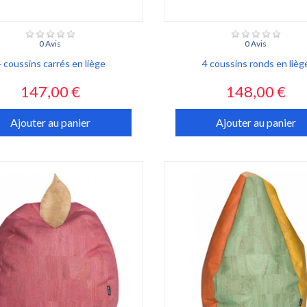
0 Avis
0 Avis
4 coussins carrés en liège
4 coussins ronds en lièg
Prix
Prix
147,00 €
148,00 €
Ajouter au panier
Ajouter au panier