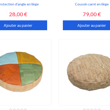
rotection d'angle en liège
Coussin carré en liège
Prix
Prix
28,00 €
79,00 €
Ajouter au panier
Ajouter au panier