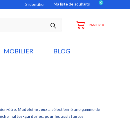
0
Ma liste de souhaits
S'identifier
PANIER: 0
MOBILIER
BLOG
bien-être,
Madeleine Jeux
a sélectionné une gamme de
rèche
,
haltes-garderies
,
pour les assistantes