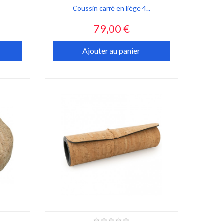
Coussin carré en liège 4...
Prix
79,00 €
Ajouter au panier