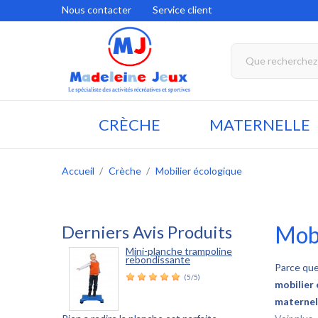
Nous contacter
Service client
CRÈCHE
MATERNELLE
Accueil
Crèche
Mobilier écologique
Mobi
Derniers Avis Produits
Mini-planche trampoline
rebondissante
Parce que
(5/5)
mobilier
maternel