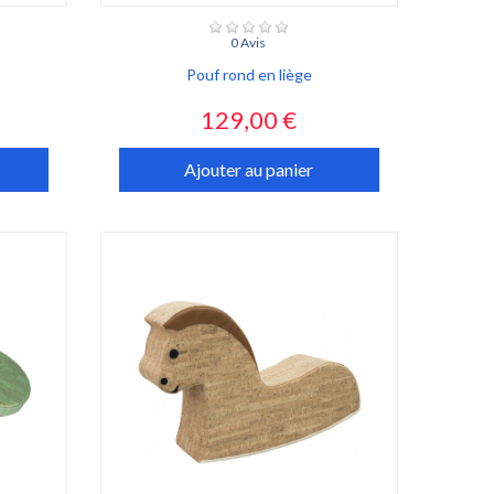
0 Avis
Pouf rond en liège
Prix
129,00 €
Ajouter au panier