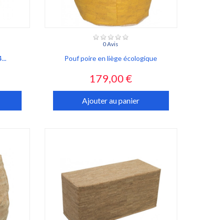
0 Avis
...
Pouf poire en liège écologique
Prix
179,00 €
Ajouter au panier