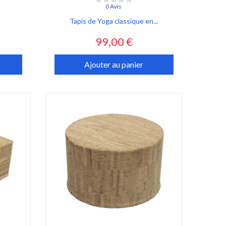
0 Avis
Tapis de Yoga classique en...
Prix
99,00 €
Ajouter au panier