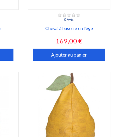
0 Avis
e
Cheval à bascule en liège
Prix
169,00 €
Ajouter au panier