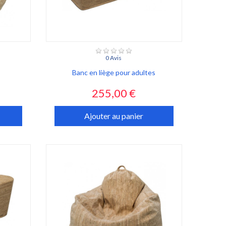
0 Avis
Banc en liège pour adultes
Prix
255,00 €
Ajouter au panier