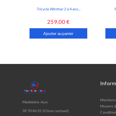
Tricycle Winther 2 à 4 ans...
Prix
259,00 €
Ajouter au panier

Inform
Mentions 
Madeleine Jeux
Moyens d
09 70 46 35 10 (non surtaxé)
Conditions