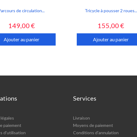
Parcours de circulation...
Tricycle à pousser 2 roues..
Prix
Prix
149,00 €
155,00 €
Ajouter au panier
Ajouter au panier
ations
Services
légales
Livraison
e paiement
Moyens de paiement
 d'utilisation
Conditions d'annulation