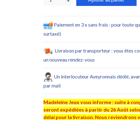
Paiement en 3 x sans frais : pour toute q
surtaxé)
Livraison par transporteur : vous êtes c
un nouveau rendez-vous
Un interlocuteur Aveyronnais dédié, ava
par mail
Madeleine Jeux vous informe : suite à con
seront expédiées à partir du 26 Août selo
délai pour la livraison. Nous reviendrons 