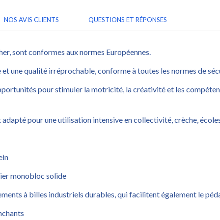
NOS AVIS CLIENTS
QUESTIONS ET RÉPONSES
ther, sont conformes aux normes Européennes.
t une qualité irréprochable, conforme à toutes les normes de sécu
rtunités pour stimuler la motricité, la créativité et les compétenc
pté pour une utilisation intensive en collectivité, crèche, écoles 
ein
cier monobloc solide
ements à billes industriels durables, qui facilitent également le pé
nchants