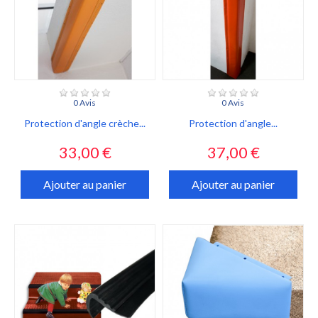
0 Avis
0 Avis
Protection d'angle crèche...
Protection d'angle...
Prix
Prix
33,00 €
37,00 €
Ajouter au panier
Ajouter au panier