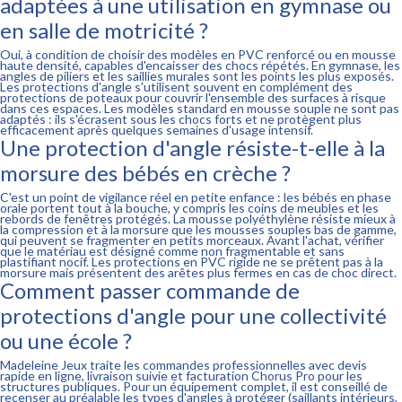
adaptées à une utilisation en gymnase ou
en salle de motricité ?
Oui, à condition de choisir des modèles en PVC renforcé ou en mousse
haute densité, capables d'encaisser des chocs répétés. En gymnase, les
angles de piliers et les saillies murales sont les points les plus exposés.
Les protections d'angle s'utilisent souvent en complément des
protections de poteaux pour couvrir l'ensemble des surfaces à risque
dans ces espaces. Les modèles standard en mousse souple ne sont pas
adaptés : ils s'écrasent sous les chocs forts et ne protègent plus
efficacement après quelques semaines d'usage intensif.
Une protection d'angle résiste-t-elle à la
morsure des bébés en crèche ?
C'est un point de vigilance réel en petite enfance : les bébés en phase
orale portent tout à la bouche, y compris les coins de meubles et les
rebords de fenêtres protégés. La mousse polyéthylène résiste mieux à
la compression et à la morsure que les mousses souples bas de gamme,
qui peuvent se fragmenter en petits morceaux. Avant l'achat, vérifier
que le matériau est désigné comme non fragmentable et sans
plastifiant nocif. Les protections en PVC rigide ne se prêtent pas à la
morsure mais présentent des arêtes plus fermes en cas de choc direct.
Comment passer commande de
protections d'angle pour une collectivité
ou une école ?
Madeleine Jeux traite les commandes professionnelles avec devis
rapide en ligne, livraison suivie et facturation Chorus Pro pour les
structures publiques. Pour un équipement complet, il est conseillé de
recenser au préalable les types d'angles à protéger (saillants intérieurs,