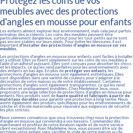
Protégez les coins de vos
meubles avec des protections
d'angles en mousse pour enfants
Les enfants aiment explorer leur environnement, mais cela peut parfois
entraîner des accidents. Les coins des meubles peuvent être
particulièrement dangereux, surtout pour les tout-petits qui ne sont
pas encore stables sur leurs pieds. Pour éviter les blessures, il est
important
d'installer des protections d'angles en mousse sur vos
meubles
.
Les protections d'angles en mousse pour enfants sont faciles à installer
et à utiliser. Elles se fixent simplement sur les coins de vos meubles à
l'aide d'un adhésif puissant. Elles sont conçues pour absorber les chocs
et les impacts, ce qui les rend parfaites pour les environnements avec
des enfants en bas âge. En plus de
protéger vos enfants
, les
protections d'angles en mousse sont également esthétiques. Elles
sont disponibles dans une variété de couleurs pour s'adapter à la
décoration de votre maison ou de votre établissement. Certaines
protections d'angles sont également transparentes, ce qui les rend
discrètes et pratiquement invisibles. Chez Madeleine Jeux, nous
proposons une large sélection de protections d'angles en mousse pour
enfants. Nos produits sont de
haute qualité et fabriqués à partir de
matériaux durables
pour garantir une protection à long terme. Nous
avons également des produits spécifiques pour les environnements de
crèche et d'école maternelle pour répondre aux exigences de sécurité
les plus strictes.
Nous sommes convaincus que vous trouverez chez nous la protection
d'angle en mousse qui conviendra à vos besoins. Commandez dès
maintenant et profitez de notre livraison rapide et de notre service
client exceptionnel. Avec Madeleine Jeux, vous pouvez être sûr de
protéger votre enfant sans sacrifier le style de votre maison ou de