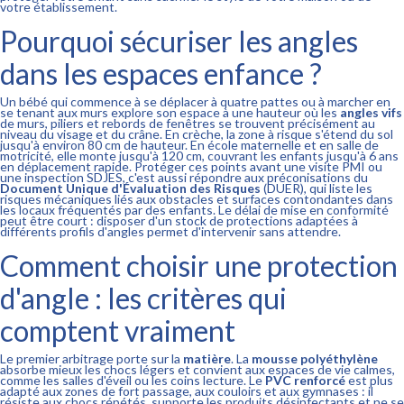
votre établissement.
Pourquoi sécuriser les angles
dans les espaces enfance ?
Un bébé qui commence à se déplacer à quatre pattes ou à marcher en
se tenant aux murs explore son espace à une hauteur où les
angles vifs
de murs, piliers et rebords de fenêtres se trouvent précisément au
niveau du visage et du crâne. En crèche, la zone à risque s'étend du sol
jusqu'à environ 80 cm de hauteur. En école maternelle et en salle de
motricité, elle monte jusqu'à 120 cm, couvrant les enfants jusqu'à 6 ans
en déplacement rapide. Protéger ces points avant une visite PMI ou
une inspection SDJES, c'est aussi répondre aux préconisations du
Document Unique d'Évaluation des Risques
(DUER), qui liste les
risques mécaniques liés aux obstacles et surfaces contondantes dans
les locaux fréquentés par des enfants. Le délai de mise en conformité
peut être court : disposer d'un stock de protections adaptées à
différents profils d'angles permet d'intervenir sans attendre.
Comment choisir une protection
d'angle : les critères qui
comptent vraiment
Le premier arbitrage porte sur la
matière
. La
mousse polyéthylène
absorbe mieux les chocs légers et convient aux espaces de vie calmes,
comme les salles d'éveil ou les coins lecture. Le
PVC renforcé
est plus
adapté aux zones de fort passage, aux couloirs et aux gymnases : il
résiste aux chocs répétés, supporte les produits désinfectants et ne se