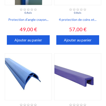
0 Avis
0 Avis
Protection d'angle crayon...
4 protection de coins et...
Prix
Prix
49,00 €
57,00 €
Ajouter au panier
Ajouter au panier