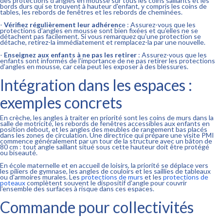
des protections d'angles en mousse sur tous les coins saillants et les
bords durs qui se trouvent à hauteur d'enfant, y compris les coins de
tables, les rebords de fenêtres et les rebords de cheminées.
-
Vérifiez régulièrement leur adhérenc
e : Assurez-vous que les
protections d'angles en mousse sont bien fixées et qu'elles ne se
détachent pas facilement. Si vous remarquez qu'une protection se
détache, retirez-la immédiatement et remplacez-la par une nouvelle.
-
Enseignez aux enfants à ne pas les retirer
: Assurez-vous que les
enfants sont informés de l'importance de ne pas retirer les protections
d'angles en mousse, car cela peut les exposer à des blessures.
Intégration dans les espaces :
exemples concrets
En crèche, les angles à traiter en priorité sont les coins de murs dans la
salle de motricité, les rebords de fenêtres accessibles aux enfants en
position debout, et les angles des meubles de rangement bas placés
dans les zones de circulation. Une directrice qui prépare une visite PMI
commence généralement par un tour de la structure avec un bâton de
80 cm : tout angle saillant situé sous cette hauteur doit être protégé
ou biseauté.
En école maternelle et en accueil de loisirs, la priorité se déplace vers
les piliers de gymnase, les angles de couloirs et les saillies de tableaux
ou d'armoires murales. Les
protections de murs
et les
protections de
poteaux
complètent souvent le dispositif d'angle pour couvrir
l'ensemble des surfaces à risque dans ces espaces.
Commande pour collectivités