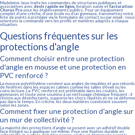
Madeleine Jeux traite les commandes de structures publiques et
associatives avec
devis rapide en ligne
, livraison suivie et
facturation
Chorus Pro
pour les établissements publics. Pour un équipement
complet d'une crèche, d'une école ou d'un gymnase, transmettez votre
liste de points à protéger via le formulaire de contact ou par email : nous
orientons la commande vers les profils et matières adaptés à chaque
situation.
Questions fréquentes sur les
protections d'angle
Comment choisir entre une protection
d'angle en mousse et une protection en
PVC renforcé ?
La mousse polyéthylène convient aux angles de meubles et aux rebords
de fenêtres dans les espaces calmes comme les salles d'éveil ou les
coins lecture. Le PVC renforcé est préférable dans les couloirs, les
gymnases et toute zone soumise à un nettoyage chimique fréquent : il
résiste aux désinfectants, supporte les chocs répétés et ne se déforme
pas dans le temps. En crèche, les deux matières coexistent souvent
selon les zones.
Comment fixer une protection d'angle sur
un mur de collectivité ?
La majorité des protections d'angle se posent avec un adhésif double
face intégré ou à appliquer soi-même. Pour une fixation durable en
collectivité, la surface doit être propre, sèche et dégraissée avant la