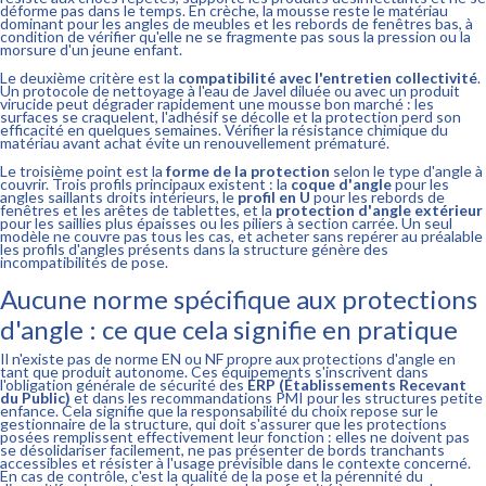
déforme pas dans le temps. En crèche, la mousse reste le matériau
dominant pour les angles de meubles et les rebords de fenêtres bas, à
condition de vérifier qu'elle ne se fragmente pas sous la pression ou la
morsure d'un jeune enfant.
Le deuxième critère est la
compatibilité avec l'entretien collectivité
.
Un protocole de nettoyage à l'eau de Javel diluée ou avec un produit
virucide peut dégrader rapidement une mousse bon marché : les
surfaces se craquelent, l'adhésif se décolle et la protection perd son
efficacité en quelques semaines. Vérifier la résistance chimique du
matériau avant achat évite un renouvellement prématuré.
Le troisième point est la
forme de la protection
selon le type d'angle à
couvrir. Trois profils principaux existent : la
coque d'angle
pour les
angles saillants droits intérieurs, le
profil en U
pour les rebords de
fenêtres et les arêtes de tablettes, et la
protection d'angle extérieur
pour les saillies plus épaisses ou les piliers à section carrée. Un seul
modèle ne couvre pas tous les cas, et acheter sans repérer au préalable
les profils d'angles présents dans la structure génère des
incompatibilités de pose.
Aucune norme spécifique aux protections
d'angle : ce que cela signifie en pratique
Il n'existe pas de norme EN ou NF propre aux protections d'angle en
tant que produit autonome. Ces équipements s'inscrivent dans
l'obligation générale de sécurité des
ERP (Établissements Recevant
du Public)
et dans les recommandations PMI pour les structures petite
enfance. Cela signifie que la responsabilité du choix repose sur le
gestionnaire de la structure, qui doit s'assurer que les protections
posées remplissent effectivement leur fonction : elles ne doivent pas
se désolidariser facilement, ne pas présenter de bords tranchants
accessibles et résister à l'usage prévisible dans le contexte concerné.
En cas de contrôle, c'est la qualité de la pose et la pérennité du