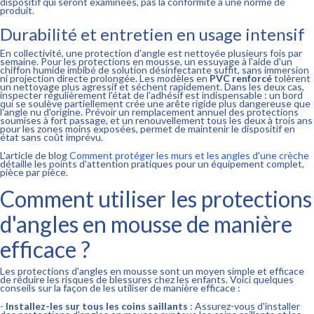
dispositif qui seront examinées, pas la conformité à une norme de
produit.
Durabilité et entretien en usage intensif
En collectivité, une protection d'angle est nettoyée plusieurs fois par
semaine. Pour les protections en mousse, un essuyage à l'aide d'un
chiffon humide imbibé de solution désinfectante suffit, sans immersion
ni projection directe prolongée. Les modèles en
PVC renforcé
tolèrent
un nettoyage plus agressif et séchent rapidement. Dans les deux cas,
inspecter régulièrement l'état de l'adhésif est indispensable : un bord
qui se soulève partiellement crée une arête rigide plus dangereuse que
l'angle nu d'origine. Prévoir un remplacement annuel des protections
soumises à fort passage, et un renouvellement tous les deux à trois ans
pour les zones moins exposées, permet de maintenir le dispositif en
état sans coût imprévu.
L'article de blog
Comment protéger les murs et les angles d'une crèche
détaille les points d'attention pratiques pour un équipement complet,
pièce par pièce.
Comment utiliser les protections
d'angles en mousse de manière
efficace ?
Les protections d'angles en mousse sont un moyen simple et efficace
de réduire les risques de blessures chez les enfants. Voici quelques
conseils sur la façon de les utiliser de manière efficace :
-
Installez-les sur tous les coins saillants
: Assurez-vous d'installer