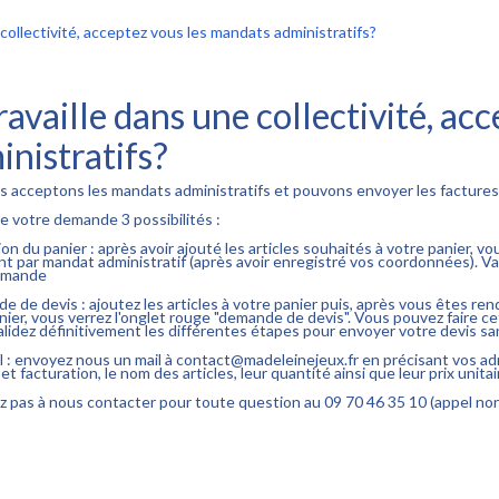
 collectivité, acceptez vous les mandats administratifs?
ravaille dans une collectivité, a
inistratifs?
s acceptons les mandats administratifs et pouvons envoyer les factures
re votre demande 3 possibilités :
ion du panier : après avoir ajouté les articles souhaités à votre panier, vou
t par mandat administratif (après avoir enregistré vos coordonnées). V
emande
e de devis : ajoutez les articles à votre panier puis, après vous êtes re
anier, vous verrez l'onglet rouge "demande de devis". Vous pouvez faire
Validez définitivement les différentes étapes pour envoyer votre devis 
il : envoyez nous un mail à contact@madeleinejeux.fr en précisant vos adr
 et facturation, le nom des articles, leur quantité ainsi que leur prix unitai
z pas à nous contacter pour toute question au 09 70 46 35 10 (appel no