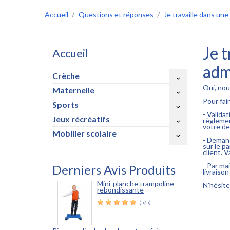
Accueil
Questions et réponses
Je travaille dans une
Je t
Accueil
adm
Crèche
keyboard_arrow_down
Oui, nou
Maternelle
keyboard_arrow_down
Pour fai
Sports
keyboard_arrow_down
- Validat
Jeux récréatifs
règlemen
keyboard_arrow_down
votre d
Mobilier scolaire
keyboard_arrow_down
- Demand
sur le p
client. 
- Par ma
Derniers Avis Produits
livraison
Mini-planche trampoline
N'hésite
rebondissante
(5/5)