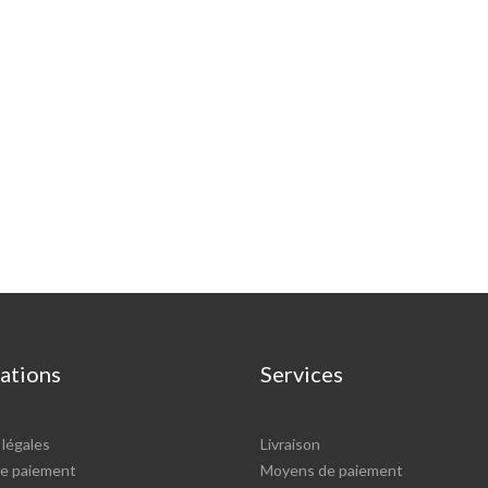
ations
Services
légales
Livraison
e paiement
Moyens de paiement