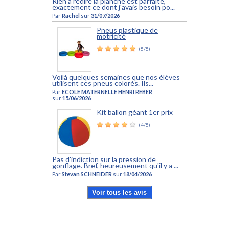
Rien a redire la planche est parfaite,
exactement ce dont j'avais besoin po...
Par
Rachel
sur
31/07/2026
Pneus plastique de
motricité
(5/5)
Voilà quelques semaines que nos élèves
utilisent ces pneus colorés. Ils...
Par
ECOLE MATERNELLE HENRI REBER
sur
15/06/2026
Kit ballon géant 1er prix
(4/5)
Pas d'indiction sur la pression de
gonflage. Bref, heureusement qu'il y a ...
Par
Stevan SCHNEIDER
sur
18/04/2026
Voir tous les avis