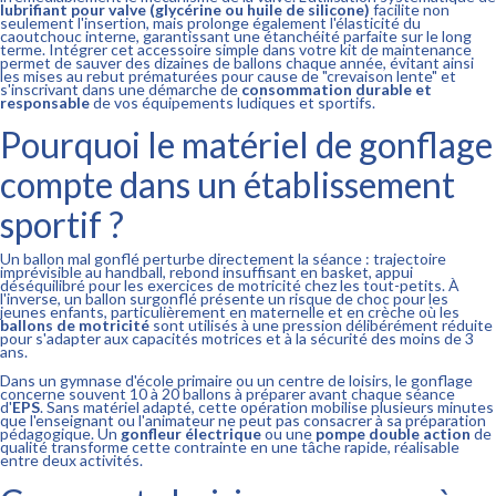
lubrifiant pour valve (glycérine ou huile de silicone)
facilite non
seulement l'insertion, mais prolonge également l'élasticité du
caoutchouc interne, garantissant une étanchéité parfaite sur le long
terme. Intégrer cet accessoire simple dans votre kit de maintenance
permet de sauver des dizaines de ballons chaque année, évitant ainsi
les mises au rebut prématurées pour cause de "crevaison lente" et
s'inscrivant dans une démarche de
consommation durable et
responsable
de vos équipements ludiques et sportifs.
Pourquoi le matériel de gonflage
compte dans un établissement
sportif ?
Un ballon mal gonflé perturbe directement la séance : trajectoire
imprévisible au handball, rebond insuffisant en basket, appui
déséquilibré pour les exercices de motricité chez les tout-petits. À
l'inverse, un ballon surgonflé présente un risque de choc pour les
jeunes enfants, particulièrement en maternelle et en crèche où les
ballons de motricité
sont utilisés à une pression délibérément réduite
pour s'adapter aux capacités motrices et à la sécurité des moins de 3
ans.
Dans un gymnase d'école primaire ou un centre de loisirs, le gonflage
concerne souvent 10 à 20 ballons à préparer avant chaque séance
d'
EPS
. Sans matériel adapté, cette opération mobilise plusieurs minutes
que l'enseignant ou l'animateur ne peut pas consacrer à sa préparation
pédagogique. Un
gonfleur électrique
ou une
pompe double action
de
qualité transforme cette contrainte en une tâche rapide, réalisable
entre deux activités.