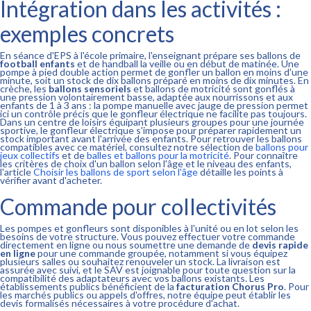
Intégration dans les activités :
exemples concrets
En séance d'EPS à l'école primaire, l'enseignant prépare ses ballons de
football enfants
et de handball la veille ou en début de matinée. Une
pompe à pied double action permet de gonfler un ballon en moins d'une
minute, soit un stock de dix ballons préparé en moins de dix minutes. En
crèche, les
ballons sensoriels
et ballons de motricité sont gonflés à
une pression volontairement basse, adaptée aux nourrissons et aux
enfants de 1 à 3 ans : la pompe manuelle avec jauge de pression permet
ici un contrôle précis que le gonfleur électrique ne facilite pas toujours.
Dans un centre de loisirs équipant plusieurs groupes pour une journée
sportive, le gonfleur électrique s'impose pour préparer rapidement un
stock important avant l'arrivée des enfants. Pour retrouver les ballons
compatibles avec ce matériel, consultez notre sélection de
ballons pour
jeux collectifs
et de
balles et ballons pour la motricité
. Pour connaître
les critères de choix d'un ballon selon l'âge et le niveau des enfants,
l'article
Choisir les ballons de sport selon l'âge
détaille les points à
vérifier avant d'acheter.
Commande pour collectivités
Les pompes et gonfleurs sont disponibles à l'unité ou en lot selon les
besoins de votre structure. Vous pouvez effectuer votre commande
directement en ligne ou nous soumettre une demande de
devis rapide
en ligne
pour une commande groupée, notamment si vous équipez
plusieurs salles ou souhaitez renouveler un stock. La livraison est
assurée avec suivi, et le SAV est joignable pour toute question sur la
compatibilité des adaptateurs avec vos ballons existants. Les
établissements publics bénéficient de la
facturation Chorus Pro
. Pour
les marchés publics ou appels d'offres, notre équipe peut établir les
devis formalisés nécessaires à votre procédure d'achat.