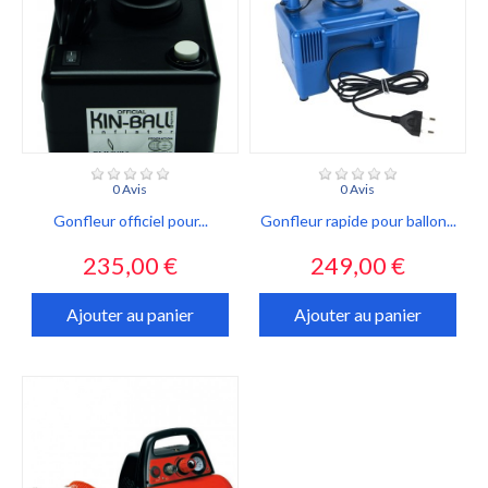
0 Avis
0 Avis
Gonfleur officiel pour...
Gonfleur rapide pour ballon...
Prix
Prix
235,00 €
249,00 €
Ajouter au panier
Ajouter au panier