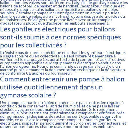
ballons dont les valves sont différentes. L'aiguille de gonflage couvre les
ballons de football, de basket et de handball. L'adaptateur conique est
nécessaire pour certains ballons de motricité et ballons gonflables
souples. Certaines pompes incluent également un embout pour les
chambres à air de vélos, utile si votre structure dispose de tricycles ou
de draisiennes. Privilégier une pompe livrée avec un kit complet
d'adaptateurs plutôt que d'acheter les embouts séparément.
Les gonfleurs électriques pour ballons
sont-ils soumis à des normes spécifiques
pour les collectivités ?
Il n'existe pas de norme spécifique encadrant les gonfleurs électriques
à usage scolaire ou en collectivité. Le seul critère réglementaire à
vérifier est le marquage CE, qui atteste de la conformité aux directives
européennes applicables aux équipements électriques vendus dans
l'Union européenne. Pour une commande passée dans le cadre d'un
marché public, demander la documentation technique et la déclaration
de conformité CE auprès du fournisseur.
Comment entretenir une pompe à ballon
utilisée quotidiennement dans un
gymnase scolaire ?
Une pompe manuelle ou à pied ne nécessite pas d'entretien régulier à
condition de la conserver à l'abri de l'humidité et de ne pas la laisser
stockée avec un embout maintenu sous pression. Si le rendement
diminue, le joint interne est généralement à remplacer : vérifier auprès
du fournisseur si des joints de rechange sont disponibles pour votre
modèle, ce qui évite le remplacement complet. Pour les gonfleurs
électriques, inspecter périodiquement le cordon et les connecteurs, et
ranger l'appareil après chaque usage pour protéger les embouts.