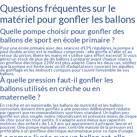
Questions fréquentes sur le
matériel pour gonfler les ballons
Quelle pompe choisir pour gonfler des
ballons de sport en école primaire ?
Pour une école primaire avec des séances d'EPS régulières, la pompe à
pied double action est le meilleur compromis : elle gonfle à l'aller et au
retour du piston, libère les mains et s'utilise sans effort excessif. Si vous
gérez un stock de plus de dix ballons à préparer avant chaque séance,
un gonfleur électrique 220V est plus adapté. Dans les deux cas, vérifiez
que la pompe est livrée avec un kit d'adaptateurs couvrant les aiguilles
de gonflage et les embouts coniques pour couvrir l'ensemble de vos
ballons.
À quelle pression faut-il gonfler les
ballons utilisés en crèche ou en
maternelle ?
En crèche et en maternelle, les ballons de motricité et les ballons
sensoriels doivent être gonflés à une pression délibérément réduite
par rapport aux recommandations sportives standard. Un ballon peu
gonflé est plus souple, moins rebondissant et présente moins de risque
de choc pour les tout-petits. Il s'adapte aussi mieux aux capacités
motrices des enfants de 1 à 3 ans qui apprennent à attraper, lancer et
pousser. Une pompe manuelle avec contrôle manuel de la pression est
préférable à un gonfleur électrique automatique pour ce type d'usage.
La pompe livrée avec un ballon est-elle