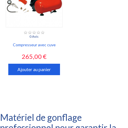
0 Avis
Compresseur avec cuve
Prix
265,00 €
Ajouter au panier
Matériel de gonflage
professionnel pour garantir la