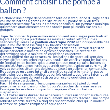
Comment choisir une pompe à
ballon ?
Le choix d'une pompe dépend avant tout de la fréquence d'usage et du
volume de ballons à gérer. Une structure qui gonfle deux ou trois
ballons par semaine n'a pas les mêmes besoins qu'un gymnase municipal
qui prépare quotidiennement des stocks pour plusieurs classes ou
groupes.
Type de pompe
: la pompe manuelle convient aux usages ponctuels et
légers. La
pompe à pied
libère les mains et réduit l'effort sur les
séances régulières. Le
gonfleur électrique 220V
est indispensable dès
que le volume dépasse cinq à six ballons par session.
Double action
: une pompe qui gonfle à l'aller et au retour du piston
divise par deux le nombre de cycles nécessaires. Ce critère est
déterminant pour la rapidité en conditions collectives.
Compatibilité des adaptateurs
: les ballons de sport utilisent des
valves différentes selon leur type, aiguille de gonflage pour les ballons
de football et de basket, adaptateur conique pour certains ballons de
motricité. Une pompe livrée avec un kit complet d'
adaptateurs multi-
valves
évite les situations de blocage face à un ballon non compatible.
Robustesse en usage intensif
: en milieu scolaire, le matériel passe
entre plusieurs mains, adultes et parfois enfants. Les joints internes et
le corps de pompe doivent résister à un usage quotidien sans
maintenance particulière.
Facilité de rangement
: les pompes manuelles et à pied doivent
pouvoir se ranger dans un chariot ou s'accrocher dans une réserve.
Privilégier les modèles compacts ou équipés d'un crochet de
suspension.
Coût total sur la durée
: les acheteurs publics raisonnent sur la durée
de vie réelle du matériel, pas uniquement sur le prix d'achat. Une pompe
robuste amortie sur trois à cinq ans revient moins cher qu'un modèle
d'entrée de gamme remplacé chaque année.