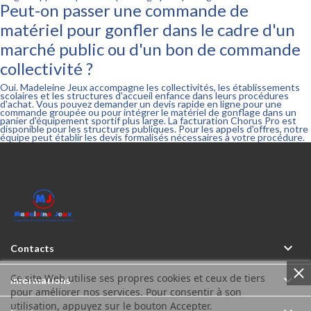
Peut-on passer une commande de
matériel pour gonfler dans le cadre d'un
marché public ou d'un bon de commande
collectivité ?
Oui. Madeleine Jeux accompagne les collectivités, les établissements
scolaires et les structures d'accueil enfance dans leurs procédures
d'achat. Vous pouvez demander un devis rapide en ligne pour une
commande groupée ou pour intégrer le matériel de gonflage dans un
panier d'équipement sportif plus large. La facturation Chorus Pro est
disponible pour les structures publiques. Pour les appels d'offres, notre
équipe peut établir les devis formalisés nécessaires à votre procédure.



Contacts
Ce site Web utilise ses propres cookies et ceux de tiers

Informations
pour améliorer nos services. Pour consentir à son
utilisation, appuyez sur le bouton Accepter.