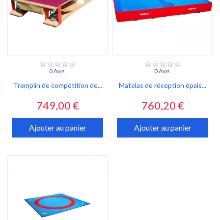
0 Avis
0 Avis
Tremplin de compétition de...
Matelas de réception épais...
Prix
Prix
749,00 €
760,20 €
Ajouter au panier
Ajouter au panier