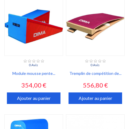
0 Avis
0 Avis
Module mousse pente...
Tremplin de compétition de...
Prix
Prix
354,00 €
556,80 €
Ajouter au panier
Ajouter au panier