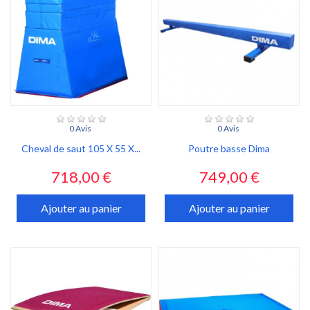
0 Avis
0 Avis
Cheval de saut 105 X 55 X...
Poutre basse Dima
Prix
Prix
718,00 €
749,00 €
Ajouter au panier
Ajouter au panier