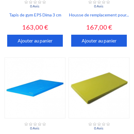
0 Avis
0 Avis
Tapis de gym EPS Dima 3 cm
Housse de remplacement pour...
Prix
Prix
163,00 €
167,00 €
Ajouter au panier
Ajouter au panier
0 Avis
0 Avis