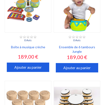
0 Avis
0 Avis
Boîte à musique crèche
Ensemble de 6 tambours
Jungle
Prix
189,00 €
Prix
189,00 €
Ajouter au panier
Ajouter au panier