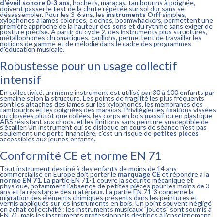
d'éveil sonore 0-3 ans
, hochets, maracas, tambourins à poignée,
doivent passer le test de la chute répétée sur sol dur sans se
désassembler. Pour les 3-6 ans, les
instruments Orff
simples,
xylophones à lames colorées, cloches, boomwhackers, permettent une
première approche de la hauteur des sons et du rythme sans exiger de
posture précise. À partir du cycle 2, des instruments plus structurés,
métallophones chromatiques, carillons, permettent de travailler les
notions de gamme et de mélodie dans le cadre des programmes
d'éducation musicale.
Robustesse pour un usage collectif
intensif
En collectivité, un même instrument est utilisé par 30 à 100 enfants par
semaine selon la structure. Les points de fragilité les plus fréquents
sont les attaches des lames sur les xylophones, les membranes des
tambourins et les poignées des maracas. Privilégier les fixations vissées
ou clipsées plutôt que collées, les corps en bois massif ou en plastique
ABS résistant aux chocs, et les finitions sans peinture susceptible de
s'écailler. Un instrument qui se disloque en cours de séance n'est pas
seulement une perte financière, c'est un risque de
petites pièces
accessibles aux jeunes enfants.
Conformité CE et norme EN 71
Tout instrument destiné à des enfants de moins de 14 ans
commercialisé en Europe doit porter le
marquage CE
et répondre à la
norme EN 71
. La partie EN 71-1 couvre la sécurité mécanique et
physique, notamment l'absence de petites pièces pour les moins de 3
ans et la résistance des matériaux. La partie EN 71-3 concerne la
migration des éléments chimiques présents dans les peintures et
vernis appliqués sur les instruments en bois. Un point souvent négligé
en achat collectivité : les instruments musicaux "jouets" sont soumis à
EN 71, mais les instruments professionnels destinés à l'enseignement