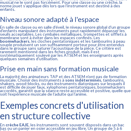
musical ne le sont pas forcément. Pour une classe ou une crèche, la
norme jouet s'applique dès lors que l'instrument est destiné à des
enfants.
Niveau sonore adapté à l'espace
En salle de classe ou en salle d'éveil, le niveau sonore global d'un groupe
d'enfants manipulant des instruments peut rapidement dépasser les
seuils acceptables. Les cymbales métalliques, trompettes et sifflets à
membrane sont à éviter dans les espaces confinés. Les
boomwhackers
, les cloches pentatoniques et les tambourins à peau
souple produisent un son suffisamment porteur pour être entendus
dans le groupe sans saturer l'acoustique de la pièce. Ce critère est
rarement mentionné dans les fiches produit, mais il est
systématiquement soulevé par les ATSEM et les enseignants après
quelques semaines d'utilisation.
Prise en main sans formation musicale
La majorité des animateurs TAP et des ATSEM n'ont pas de formation
musicale. Choisir des instruments à
sons indéterminés
, tambourins,
shakers, wood-blocks, ou des instruments diatoniques sur lesquels il
est difficile de jouer faux, xylophones pentatoniques, boomwhackers
accordés, garantit que la séance reste accessible et positive, quelle que
soit l'expérience musicale de l'adulte qui l'anime.
Exemples concrets d'utilisation
en structure collective
En
crèche EAJE
, les instruments sont souvent disposés dans un bac
bas ou un panier en osier accessible en jeu libre. Un groupe de 5 à 6