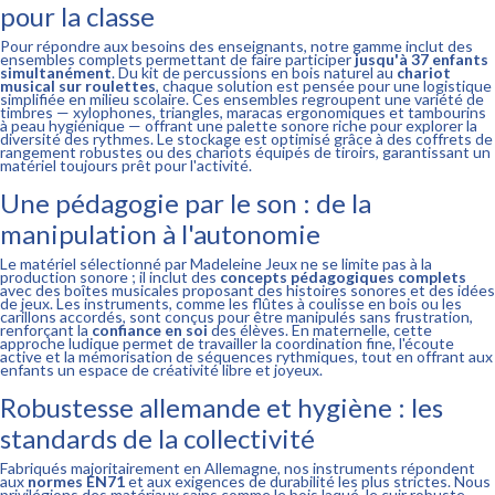
pour la classe
Pour répondre aux besoins des enseignants, notre gamme inclut des
ensembles complets permettant de faire participer
jusqu'à 37 enfants
simultanément
. Du kit de percussions en bois naturel au
chariot
musical sur roulettes
, chaque solution est pensée pour une logistique
simplifiée en milieu scolaire. Ces ensembles regroupent une variété de
timbres — xylophones, triangles, maracas ergonomiques et tambourins
à peau hygiénique — offrant une palette sonore riche pour explorer la
diversité des rythmes. Le stockage est optimisé grâce à des coffrets de
rangement robustes ou des chariots équipés de tiroirs, garantissant un
matériel toujours prêt pour l'activité.
Une pédagogie par le son : de la
manipulation à l'autonomie
Le matériel sélectionné par Madeleine Jeux ne se limite pas à la
production sonore ; il inclut des
concepts pédagogiques complets
avec des boîtes musicales proposant des histoires sonores et des idées
de jeux. Les instruments, comme les flûtes à coulisse en bois ou les
carillons accordés, sont conçus pour être manipulés sans frustration,
renforçant la
confiance en soi
des élèves. En maternelle, cette
approche ludique permet de travailler la coordination fine, l'écoute
active et la mémorisation de séquences rythmiques, tout en offrant aux
enfants un espace de créativité libre et joyeux.
Robustesse allemande et hygiène : les
standards de la collectivité
Fabriqués majoritairement en Allemagne, nos instruments répondent
aux
normes EN71
et aux exigences de durabilité les plus strictes. Nous
privilégions des matériaux sains comme le bois laqué, le cuir robuste