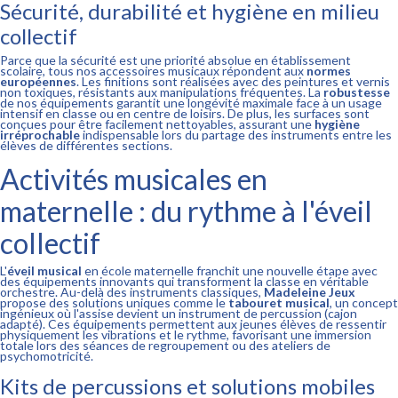
Sécurité, durabilité et hygiène en milieu
collectif
Parce que la sécurité est une priorité absolue en établissement
scolaire, tous nos accessoires musicaux répondent aux
normes
européennes
. Les finitions sont réalisées avec des peintures et vernis
non toxiques, résistants aux manipulations fréquentes. La
robustesse
de nos équipements garantit une longévité maximale face à un usage
intensif en classe ou en centre de loisirs. De plus, les surfaces sont
conçues pour être facilement nettoyables, assurant une
hygiène
irréprochable
indispensable lors du partage des instruments entre les
élèves de différentes sections.
Activités musicales en
maternelle : du rythme à l'éveil
collectif
L'
éveil musical
en école maternelle franchit une nouvelle étape avec
des équipements innovants qui transforment la classe en véritable
orchestre. Au-delà des instruments classiques,
Madeleine Jeux
propose des solutions uniques comme le
tabouret musical
, un concept
ingénieux où l'assise devient un instrument de percussion (cajon
adapté). Ces équipements permettent aux jeunes élèves de ressentir
physiquement les vibrations et le rythme, favorisant une immersion
totale lors des séances de regroupement ou des ateliers de
psychomotricité.
Kits de percussions et solutions mobiles