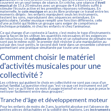
couvrent en un seul temps de séance. En crèche, une séance d'
éveil
musical
de 15 à 20 minutes avec un groupe de 4 à 8 bébés suffit à
stimuler l'écoute active et les premières réponses rythmiques. En
maternelle, le
coin musique
en accès libre prolonge ce travail entre les
moments dirigés : les enfants manipulent seuls les instruments,
testent les sons, reproduisent des séquences entendues. En
périscolaire, l'atelier musique remplit une fonction différente, celle
d'une activité qui fédère un groupe sans exiger de compétence
technique préalable, ni chez les enfants ni chez l'animateur.
Ce qui change d'un contexte à l'autre, c'est moins le type d'instruments
que la façon de les utiliser, les quantités nécessaires et les exigences
de robustesse. Un
xylophone
de crèche et un xylophone de primaire ne
sont pas le même outil : le premier doit résister à une manipulation au
sol par des tout-petits, le second doit tenir dans un ensemble cohérent
permettant une pratique simultanée par toute une classe.
Comment choisir le matériel
d'activités musicales pour une
collectivité ?
Les critères qui guident le choix en collectivité ne sont pas ceux d'un
achat familial. La question n'est pas "est-ce que cet instrument est joli"
mais "est-ce qu'il tient six mois d'usage intensif et est-ce que je peux le
nettoyer facilement entre deux groupes".
Tranche d'âge et développement moteur
Pour les enfants de moins de 3 ans, la priorité absolue est l'absence de
petites pièces détachables et la solidité des fixations. Les
instruments