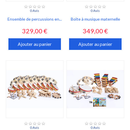
0 Avis
0 Avis
Ensemble de percussions en...
Boîte à musique maternelle
Prix
Prix
329,00 €
349,00 €
Ajouter au panier
Ajouter au panier
0 Avis
0 Avis