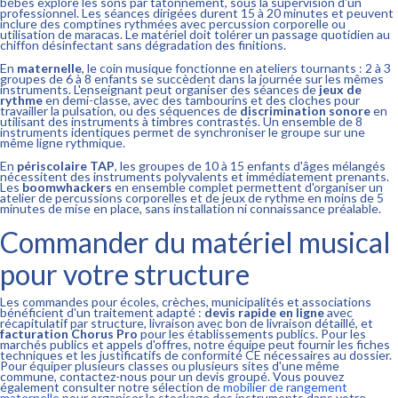
bébés explore les sons par tâtonnement, sous la supervision d'un
professionnel. Les séances dirigées durent 15 à 20 minutes et peuvent
inclure des comptines rythmées avec percussion corporelle ou
utilisation de maracas. Le matériel doit tolérer un passage quotidien au
chiffon désinfectant sans dégradation des finitions.
En
maternelle
, le coin musique fonctionne en ateliers tournants : 2 à 3
groupes de 6 à 8 enfants se succèdent dans la journée sur les mêmes
instruments. L'enseignant peut organiser des séances de
jeux de
rythme
en demi-classe, avec des tambourins et des cloches pour
travailler la pulsation, ou des séquences de
discrimination sonore
en
utilisant des instruments à timbres contrastés. Un ensemble de 8
instruments identiques permet de synchroniser le groupe sur une
même ligne rythmique.
En
périscolaire TAP
, les groupes de 10 à 15 enfants d'âges mélangés
nécessitent des instruments polyvalents et immédiatement prenants.
Les
boomwhackers
en ensemble complet permettent d'organiser un
atelier de percussions corporelles et de jeux de rythme en moins de 5
minutes de mise en place, sans installation ni connaissance préalable.
Commander du matériel musical
pour votre structure
Les commandes pour écoles, crèches, municipalités et associations
bénéficient d'un traitement adapté :
devis rapide en ligne
avec
récapitulatif par structure, livraison avec bon de livraison détaillé, et
facturation Chorus Pro
pour les établissements publics. Pour les
marchés publics et appels d'offres, notre équipe peut fournir les fiches
techniques et les justificatifs de conformité CE nécessaires au dossier.
Pour équiper plusieurs classes ou plusieurs sites d'une même
commune, contactez-nous pour un devis groupé. Vous pouvez
également consulter notre sélection de
mobilier de rangement
maternelle
pour organiser le stockage des instruments dans votre