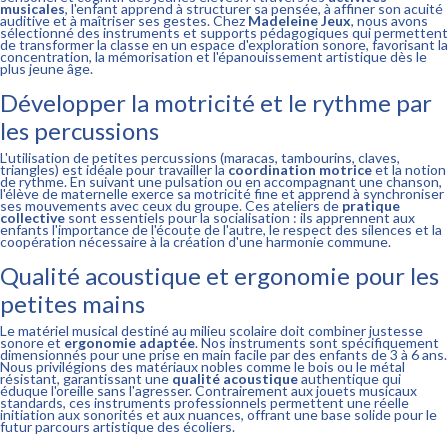
musicales
, l'enfant apprend à structurer sa pensée, à affiner son acuité
auditive et à maîtriser ses gestes. Chez
Madeleine Jeux
, nous avons
sélectionné des instruments et supports pédagogiques qui permettent
de transformer la classe en un espace d'exploration sonore, favorisant la
concentration, la mémorisation et l'épanouissement artistique dès le
plus jeune âge.
Développer la motricité et le rythme par
les percussions
L'utilisation de petites percussions (maracas, tambourins, claves,
triangles) est idéale pour travailler la
coordination motrice
et la notion
de rythme. En suivant une pulsation ou en accompagnant une chanson,
l'élève de maternelle exerce sa motricité fine et apprend à synchroniser
ses mouvements avec ceux du groupe. Ces ateliers de
pratique
collective
sont essentiels pour la socialisation : ils apprennent aux
enfants l'importance de l'écoute de l'autre, le respect des silences et la
coopération nécessaire à la création d'une harmonie commune.
Qualité acoustique et ergonomie pour les
petites mains
Le matériel musical destiné au milieu scolaire doit combiner justesse
sonore et
ergonomie adaptée
. Nos instruments sont spécifiquement
dimensionnés pour une prise en main facile par des enfants de 3 à 6 ans.
Nous privilégions des matériaux nobles comme le bois ou le métal
résistant, garantissant une
qualité acoustique
authentique qui
éduque l'oreille sans l'agresser. Contrairement aux jouets musicaux
standards, ces instruments professionnels permettent une réelle
initiation aux sonorités et aux nuances, offrant une base solide pour le
futur parcours artistique des écoliers.