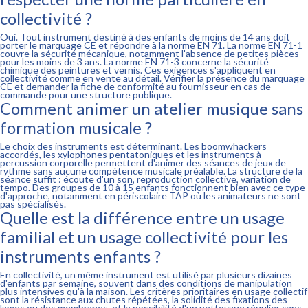
collectivité ?
Oui. Tout instrument destiné à des enfants de moins de 14 ans doit
porter le marquage CE et répondre à la norme EN 71. La norme EN 71-1
couvre la sécurité mécanique, notamment l'absence de petites pièces
pour les moins de 3 ans. La norme EN 71-3 concerne la sécurité
chimique des peintures et vernis. Ces exigences s'appliquent en
collectivité comme en vente au détail. Vérifier la présence du marquage
CE et demander la fiche de conformité au fournisseur en cas de
commande pour une structure publique.
Comment animer un atelier musique sans
formation musicale ?
Le choix des instruments est déterminant. Les boomwhackers
accordés, les xylophones pentatoniques et les instruments à
percussion corporelle permettent d'animer des séances de jeux de
rythme sans aucune compétence musicale préalable. La structure de la
séance suffit : écoute d'un son, reproduction collective, variation de
tempo. Des groupes de 10 à 15 enfants fonctionnent bien avec ce type
d'approche, notamment en périscolaire TAP où les animateurs ne sont
pas spécialisés.
Quelle est la différence entre un usage
familial et un usage collectivité pour les
instruments enfants ?
En collectivité, un même instrument est utilisé par plusieurs dizaines
d'enfants par semaine, souvent dans des conditions de manipulation
plus intensives qu'à la maison. Les critères prioritaires en usage collectif
sont la résistance aux chutes répétées, la solidité des fixations des
lames ou des membranes, et la possibilité d'un nettoyage régulier sans