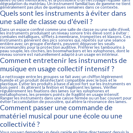
dégradation du matériau. Un instrument familial bas de gamme ne tient
généralement pas plus de quelques semaines dans ce contexte.
Quels sont les instruments à éviter dans
une salle de classe ou d'éveil ?
Dans un espace confiné comme une salle de classe ou une salle d'éveil,
les instruments produisant un niveau sonore très élevé sont à éviter :
cymbales métalliques, sifflets à membrane, trompettes et klaxons. Ces
instruments génèrent des pics sonores qui, répétés sur une séance
entière avec un groupe d'enfants, peuvent dépasser les seuils
recommandés pour la protection auditive. Préférer les tambourins à
peau souple, les cloches, les boomwhackers et les xylophones, dont le
niveau sonore est naturellement adapté à un usage en intérieur.
Comment entretenir les instruments de
musique en usage collectif intensif ?
Le nettoyage entre les groupes se fait avec un chiffon légèrement
humide et un produit désinfectant compatible avec le bois et le
plastique. Éviter les produits à base d'alcool fort sur les instruments en
bois peint : ils altèrent la finition et fragilisent les lames. Vérifier
régulièrement les fixations des lames sur les xylophones et
métallophones, les premiers points de fragilité en usage intensif.
Ranger les instruments dans une caisse fermée ou un bac couvert pour
éviter l'accumulation de poussière, qui altère la résonance des lames.
Comment passer une commande de
matériel musical pour une école ou une
collectivité ?
Vous pouvez demander un devis rapide en ligne directement depuis la