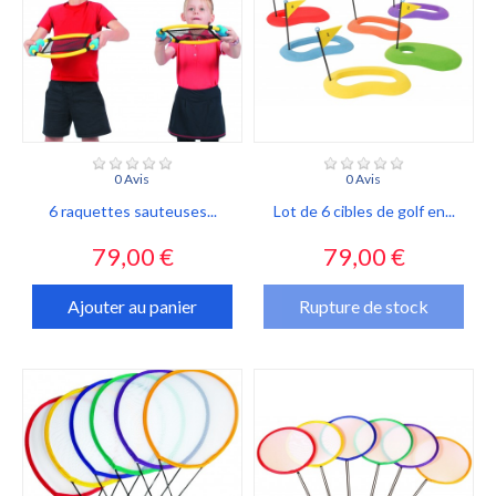
0 Avis
0 Avis
6 raquettes sauteuses...
Lot de 6 cibles de golf en...
Prix
Prix
79,00 €
79,00 €
Ajouter au panier
Rupture de stock