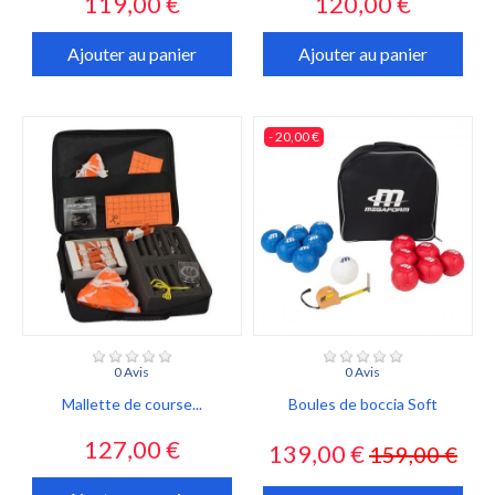
Prix
Prix
119,00 €
120,00 €
Ajouter au panier
Ajouter au panier
- 20,00 €
0 Avis
0 Avis
Mallette de course...
Boules de boccia Soft
Prix
Prix
Prix
127,00 €
139,00 €
159,00 €
habituel