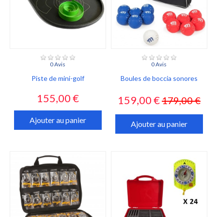
0 Avis
0 Avis
Piste de mini-golf
Boules de boccia sonores
Prix
Prix
Prix
155,00 €
159,00 €
179,00 €
habituel
Ajouter au panier
Ajouter au panier