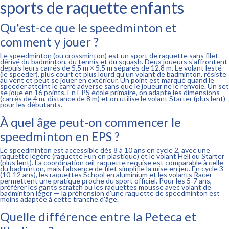
sports de raquette enfants
Qu'est-ce que le speedminton et
comment y jouer ?
Le speedminton (ou crossminton) est un sport de raquette sans filet
dérivé du badminton, du tennis et du squash. Deux joueurs s'affrontent
depuis leurs carrés de 5,5 m × 5,5 m séparés de 12,8 m. Le volant lesté
(le speeder), plus court et plus lourd qu'un volant de badminton, résiste
au vent et peut se jouer en extérieur. Un point est marqué quand le
speeder atteint le carré adverse sans que le joueur ne le renvoie. Un set
se joue en 16 points. En EPS école primaire, on adapte les dimensions
(carrés de 4 m, distance de 8 m) et on utilise le volant Starter (plus lent)
pour les débutants.
À quel âge peut-on commencer le
speedminton en EPS ?
Le speedminton est accessible dès 8 à 10 ans en cycle 2, avec une
raquette légère (raquette Fun en plastique) et le volant Heli ou Starter
(plus lent). La coordination œil-raquette requise est comparable à celle
du badminton, mais l'absence de filet simplifie la mise en jeu. En cycle 3
(10-12 ans), les raquettes School en aluminium et les volants Racer
permettent une pratique proche du sport officiel. Pour les 5-7 ans,
préférer les gants scratch ou les raquettes mousse avec volant de
badminton léger — la préhension d'une raquette de speedminton est
moins adaptée à cette tranche d'âge.
Quelle différence entre la Peteca et