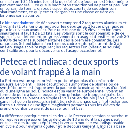
en main en 10 à 15 minutes, et la possibilité de jouer en extérieur même
par vent modéré — ce que le badminton traditionnel ne permet pas. Sur
un terrain de tennis, on peut tracer deux courts de speedminton
simultanément, ce qui permet d'organiser une classe entière en
binômes sans attente.
Le
kit speedminton
de découverte comprend 2 raquettes aluminium et
3 volants (1 Starter plus lent pour les débutants, 2 Racer plus rapides
pour les niveaux avancés). Pour une classe de 25 élèves en binômes
simultanés, il faut 12 à 13 kits. Les volants sont le consommable de ce
sport : ils se déforment progressivement en usage intensif — prévoir 30
à 40 % de volants supplémentaires dès la première commande. Les
raquettes School (aluminium trempé, cadre renforcé) durent de 3 à 5
ans en usage scolaire régulier ; les raquettes Fun (plastique souple)
sont calibrées pour la découverte et l'usage occasionnel.
Peteca et Indiaca : deux sports
de volant frappé à la main
La Peteca est un sport brésilien pratiqué par plus d'un million de
joueurs. Le volant — base caoutchouc surmontée de plumes ou de
synthétique — est frappé avec la paume de la main au-dessus d'un filet
ou d'une ligne au sol. L'Indiaca est sa variante européenne : volant en
forme de poire à base mousse, même principe de frappe palmaire. Les
deux sports se jouent en simple (1 vs 1) ou en double (2 vs 2), avec ou
sans filet selon le niveau. En initiation EPS, la phase sans filet (échanges
libres au-dessus d'une ligne imaginaire) permet à tous les élèves de
prendre confiance avant de passer au filet bas.
La différence pratique entre les deux : la Peteca en version caoutchouc
dur est réservée aux enfants de plus de 10 ans dont la paume peut
encaisser des frappes répétées ; la version mousse est indispensable
en cycle 2 pour éviter la douleur et le découragement. L'Indiaca à base