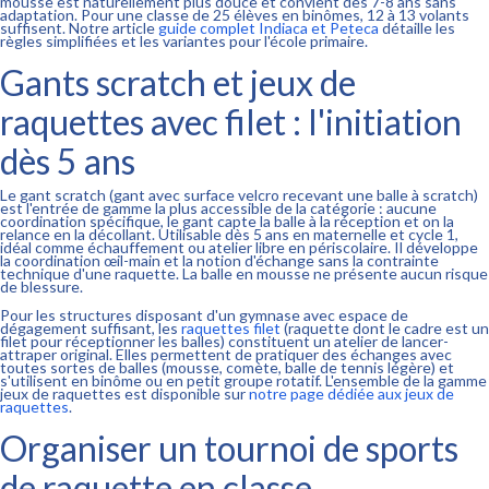
mousse est naturellement plus douce et convient dès 7-8 ans sans
adaptation. Pour une classe de 25 élèves en binômes, 12 à 13 volants
suffisent. Notre article
guide complet Indiaca et Peteca
détaille les
règles simplifiées et les variantes pour l'école primaire.
Gants scratch et jeux de
raquettes avec filet : l'initiation
dès 5 ans
Le gant scratch (gant avec surface velcro recevant une balle à scratch)
est l'entrée de gamme la plus accessible de la catégorie : aucune
coordination spécifique, le gant capte la balle à la réception et on la
relance en la décollant. Utilisable dès 5 ans en maternelle et cycle 1,
idéal comme échauffement ou atelier libre en périscolaire. Il développe
la coordination œil-main et la notion d'échange sans la contrainte
technique d'une raquette. La balle en mousse ne présente aucun risque
de blessure.
Pour les structures disposant d'un gymnase avec espace de
dégagement suffisant, les
raquettes filet
(raquette dont le cadre est un
filet pour réceptionner les balles) constituent un atelier de lancer-
attraper original. Elles permettent de pratiquer des échanges avec
toutes sortes de balles (mousse, comète, balle de tennis légère) et
s'utilisent en binôme ou en petit groupe rotatif. L'ensemble de la gamme
jeux de raquettes est disponible sur
notre page dédiée aux jeux de
raquettes
.
Organiser un tournoi de sports
de raquette en classe