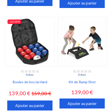
Ajouter au panier
Ajouter au panier
- 20,00 €
0 Avis
0 Avis
Boules de boccia Hard
Kit de Ramp Shot
Prix
Prix
Prix
139,00 €
139,00 €
159,00 €
habituel
Ajouter au panier
Ajouter au panier