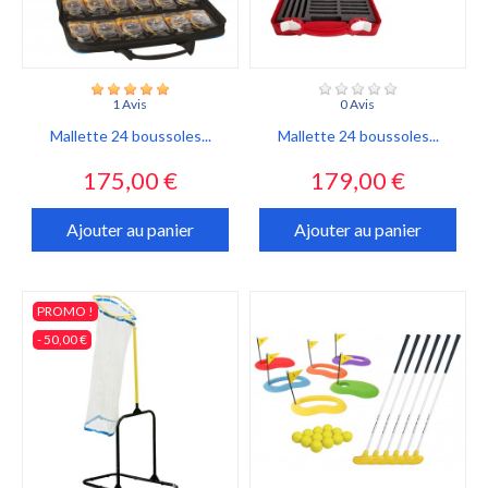
1 Avis
0 Avis
Mallette 24 boussoles...
Mallette 24 boussoles...
Prix
Prix
175,00 €
179,00 €
Ajouter au panier
Ajouter au panier
PROMO !
- 50,00 €