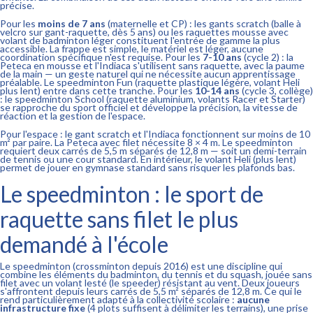
précise.
Pour les
moins de 7 ans
(maternelle et CP) : les gants scratch (balle à
velcro sur gant-raquette, dès 5 ans) ou les raquettes mousse avec
volant de badminton léger constituent l'entrée de gamme la plus
accessible. La frappe est simple, le matériel est léger, aucune
coordination spécifique n'est requise. Pour les
7-10 ans
(cycle 2) : la
Peteca en mousse et l'Indiaca s'utilisent sans raquette, avec la paume
de la main — un geste naturel qui ne nécessite aucun apprentissage
préalable. Le speedminton Fun (raquette plastique légère, volant Heli
plus lent) entre dans cette tranche. Pour les
10-14 ans
(cycle 3, collège)
: le speedminton School (raquette aluminium, volants Racer et Starter)
se rapproche du sport officiel et développe la précision, la vitesse de
réaction et la gestion de l'espace.
Pour l'espace : le gant scratch et l'Indiaca fonctionnent sur moins de 10
m² par paire. La Peteca avec filet nécessite 8 × 4 m. Le speedminton
requiert deux carrés de 5,5 m séparés de 12,8 m — soit un demi-terrain
de tennis ou une cour standard. En intérieur, le volant Heli (plus lent)
permet de jouer en gymnase standard sans risquer les plafonds bas.
Le speedminton : le sport de
raquette sans filet le plus
demandé à l'école
Le speedminton (crossminton depuis 2016) est une discipline qui
combine les éléments du badminton, du tennis et du squash, jouée sans
filet avec un volant lesté (le speeder) résistant au vent. Deux joueurs
s'affrontent depuis leurs carrés de 5,5 m² séparés de 12,8 m. Ce qui le
rend particulièrement adapté à la collectivité scolaire :
aucune
infrastructure fixe
(4 plots suffisent à délimiter les terrains), une prise