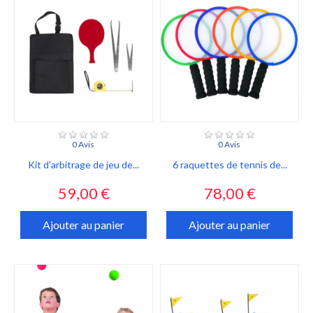
0 Avis
0 Avis
Kit d'arbitrage de jeu de...
6 raquettes de tennis de...
Prix
Prix
59,00 €
78,00 €
Ajouter au panier
Ajouter au panier