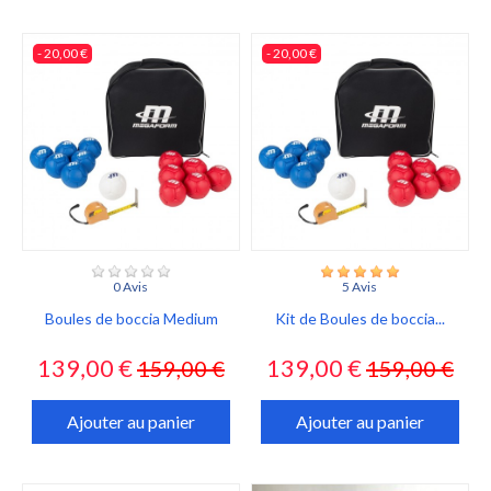
- 20,00 €
- 20,00 €
0 Avis
5 Avis
Boules de boccia Medium
Kit de Boules de boccia...
Prix
Prix
Prix
Prix
139,00 €
139,00 €
159,00 €
159,00 €
habituel
habituel
Ajouter au panier
Ajouter au panier