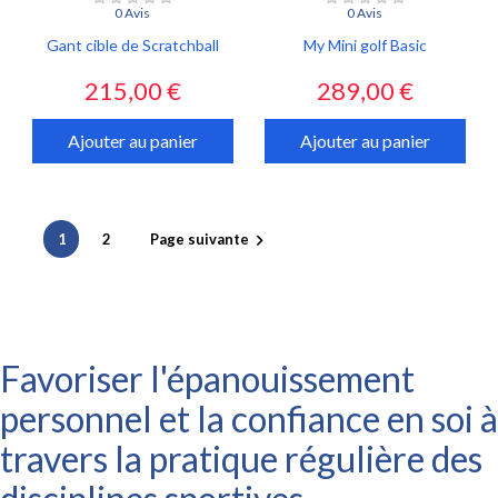
0 Avis
0 Avis
Gant cible de Scratchball
My Mini golf Basic
Prix
Prix
215,00 €
289,00 €
Ajouter au panier
Ajouter au panier
1
2
Page suivante

Favoriser l'épanouissement
personnel et la confiance en soi à
travers la pratique régulière des