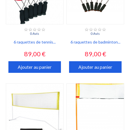
0 Avis
0 Avis
6 raquettes de tennis...
6 raquettes de badminton...
Prix
Prix
89,00 €
89,00 €
Ajouter au panier
Ajouter au panier