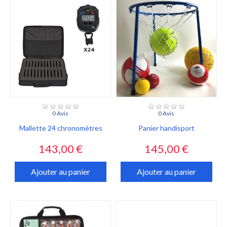
0 Avis
0 Avis
Mallette 24 chronomètres
Panier handisport
Prix
Prix
143,00 €
145,00 €
Ajouter au panier
Ajouter au panier