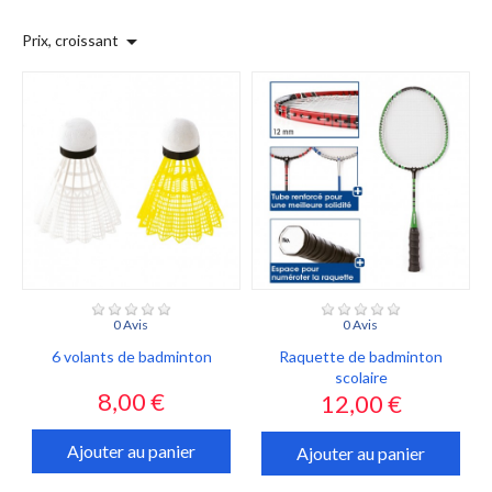

Prix, croissant
0 Avis
0 Avis
6 volants de badminton
Raquette de badminton
scolaire
Prix
8,00 €
Prix
12,00 €
Ajouter au panier
Ajouter au panier