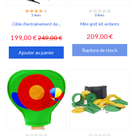
5 Avis
0 Avis
Cible d'entraînement de...
Mini-golf, kit enfants
Prix
Prix
Prix
209,00 €
199,00 €
249,00 €
habituel
Rupture de stock
Ajouter au panier