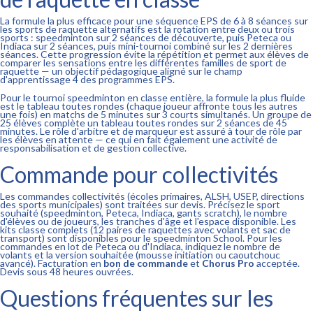
La formule la plus efficace pour une séquence EPS de 6 à 8 séances sur
les sports de raquette alternatifs est la rotation entre deux ou trois
sports : speedminton sur 2 séances de découverte, puis Peteca ou
Indiaca sur 2 séances, puis mini-tournoi combiné sur les 2 dernières
séances. Cette progression évite la répétition et permet aux élèves de
comparer les sensations entre les différentes familles de sport de
raquette — un objectif pédagogique aligné sur le champ
d'apprentissage 4 des programmes EPS.
Pour le tournoi speedminton en classe entière, la formule la plus fluide
est le tableau toutes rondes (chaque joueur affronte tous les autres
une fois) en matchs de 5 minutes sur 3 courts simultanés. Un groupe de
25 élèves complète un tableau toutes rondes sur 2 séances de 45
minutes. Le rôle d'arbitre et de marqueur est assuré à tour de rôle par
les élèves en attente — ce qui en fait également une activité de
responsabilisation et de gestion collective.
Commande pour collectivités
Les commandes collectivités (écoles primaires, ALSH, USEP, directions
des sports municipales) sont traitées sur devis. Précisez le sport
souhaité (speedminton, Peteca, Indiaca, gants scratch), le nombre
d'élèves ou de joueurs, les tranches d'âge et l'espace disponible. Les
kits classe complets (12 paires de raquettes avec volants et sac de
transport) sont disponibles pour le speedminton School. Pour les
commandes en lot de Peteca ou d'Indiaca, indiquez le nombre de
volants et la version souhaitée (mousse initiation ou caoutchouc
avancé). Facturation en
bon de commande
et
Chorus Pro
acceptée.
Devis sous 48 heures ouvrées.
Questions fréquentes sur les