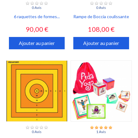
0 Avis
0 Avis
6 raquettes de formes...
Rampe de Boccia coulissante
Prix
Prix
90,00 €
108,00 €
Ajouter au panier
Ajouter au panier
0 Avis
1 Avis