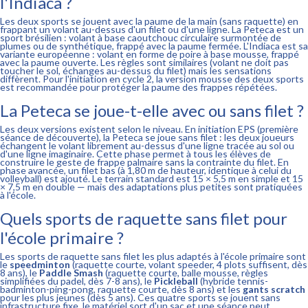
l'Indiaca ?
Les deux sports se jouent avec la paume de la main (sans raquette) en
frappant un volant au-dessus d'un filet ou d'une ligne. La Peteca est un
sport brésilien : volant à base caoutchouc circulaire surmontée de
plumes ou de synthétique, frappé avec la paume fermée. L'Indiaca est sa
variante européenne : volant en forme de poire à base mousse, frappé
avec la paume ouverte. Les règles sont similaires (volant ne doit pas
toucher le sol, échanges au-dessus du filet) mais les sensations
diffèrent. Pour l'initiation en cycle 2, la version mousse des deux sports
est recommandée pour protéger la paume des frappes répétées.
La Peteca se joue-t-elle avec ou sans filet ?
Les deux versions existent selon le niveau. En initiation EPS (première
séance de découverte), la Peteca se joue sans filet : les deux joueurs
échangent le volant librement au-dessus d'une ligne tracée au sol ou
d'une ligne imaginaire. Cette phase permet à tous les élèves de
construire le geste de frappe palmaire sans la contrainte du filet. En
phase avancée, un filet bas (à 1,80 m de hauteur, identique à celui du
volleyball) est ajouté. Le terrain standard est 15 × 5,5 m en simple et 15
× 7,5 m en double — mais des adaptations plus petites sont pratiquées
à l'école.
Quels sports de raquette sans filet pour
l'école primaire ?
Les sports de raquette sans filet les plus adaptés à l'école primaire sont
le
speedminton
(raquette courte, volant speeder, 4 plots suffisent, dès
8 ans), le
Paddle Smash
(raquette courte, balle mousse, règles
simplifiées du padel, dès 7-8 ans), le
Pickleball
(hybride tennis-
badminton-ping-pong, raquette courte, dès 8 ans) et les
gants scratch
pour les plus jeunes (dès 5 ans). Ces quatre sports se jouent sans
infrastructure fixe, le matériel sort d'un sac et une séance peut