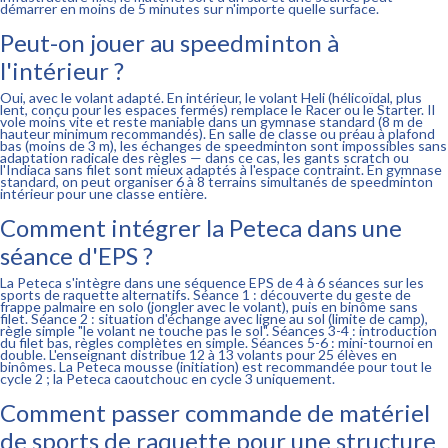
démarrer en moins de 5 minutes sur n'importe quelle surface.
Peut-on jouer au speedminton à
l'intérieur ?
Oui, avec le volant adapté. En intérieur, le volant Heli (hélicoïdal, plus
lent, conçu pour les espaces fermés) remplace le Racer ou le Starter. Il
vole moins vite et reste maniable dans un gymnase standard (8 m de
hauteur minimum recommandés). En salle de classe ou préau à plafond
bas (moins de 3 m), les échanges de speedminton sont impossibles sans
adaptation radicale des règles — dans ce cas, les gants scratch ou
l'Indiaca sans filet sont mieux adaptés à l'espace contraint. En gymnase
standard, on peut organiser 6 à 8 terrains simultanés de speedminton
intérieur pour une classe entière.
Comment intégrer la Peteca dans une
séance d'EPS ?
La Peteca s'intègre dans une séquence EPS de 4 à 6 séances sur les
sports de raquette alternatifs. Séance 1 : découverte du geste de
frappe palmaire en solo (jongler avec le volant), puis en binôme sans
filet. Séance 2 : situation d'échange avec ligne au sol (limite de camp),
règle simple "le volant ne touche pas le sol". Séances 3-4 : introduction
du filet bas, règles complètes en simple. Séances 5-6 : mini-tournoi en
double. L'enseignant distribue 12 à 13 volants pour 25 élèves en
binômes. La Peteca mousse (initiation) est recommandée pour tout le
cycle 2 ; la Peteca caoutchouc en cycle 3 uniquement.
Comment passer commande de matériel
de sports de raquette pour une structure