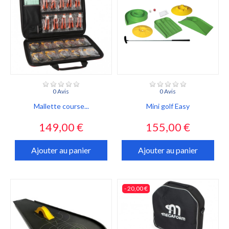
0 Avis
0 Avis
Mallette course...
Mini golf Easy
Prix
Prix
149,00 €
155,00 €
Ajouter au panier
Ajouter au panier
- 20,00 €