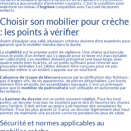
résistance aux produits d'entretien courants. C'est la condition pour
maintenir un niveau d'
hygiène
compatible avec l'accueil de jeunes
enfants.
Choisir son mobilier pour crèche
: les points à vérifier
Avant d'équiper une salle, plusieurs critères doivent être examinés pour
garantir que le mobilier tiendra dans la durée.
La
stabilité
est le premier point de vigilance. Une chaise qui bascule
sous le poids d'un enfant qui s'y appuie pour se lever est inacceptable
en collectivité. Les modèles doivent présenter une base large, avec
quatre pieds bien écartés, et un poids suffisant pour résister aux
poussées latérales. Les tables doivent être conçues pour ne pas
basculer même si un enfant s'appuie sur un seul bord.
L'absence de risque de blessure
passe par la vérification des finitions :
pas d'angles vifs, de vis apparentes, de pièces détachables. Les bords
doivent être arrondis, les assemblages masqués. C'est un prérequis
pour que le
mobilier de puériculture
soit utilisable en autonomie par
les enfants.
La
hauteur du dossier
est un point souvent négligé. Pour les tout-
petits, un dossier trop bas ne soutient pas le dos et favorise les chutes
vers l'arrière. Il doit arriver au moins à mi-hauteur des omoplates de
l'enfant. Pour les plus grands (2-3 ans), un dossier légèrement plus haut
permet de maintenir une posture correcte pendant les jeux de table.
Sécurité et normes applicables au
mobilier crèche