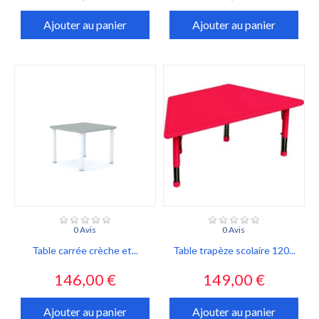
Ajouter au panier
Ajouter au panier
0 Avis
0 Avis
Table carrée crèche et...
Table trapèze scolaire 120...
Prix
Prix
146,00 €
149,00 €
Ajouter au panier
Ajouter au panier