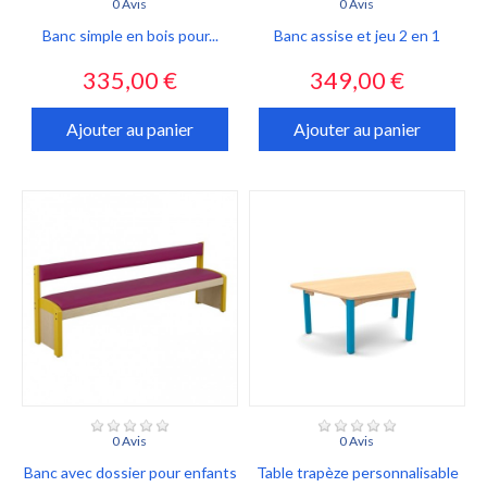
0 Avis
0 Avis
Banc simple en bois pour...
Banc assise et jeu 2 en 1
Prix
Prix
335,00 €
349,00 €
Ajouter au panier
Ajouter au panier
0 Avis
0 Avis
Banc avec dossier pour enfants
Table trapèze personnalisable