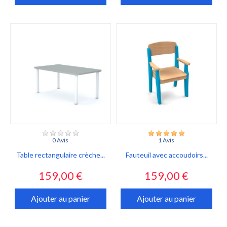
0 Avis
1 Avis
Table rectangulaire crèche...
Fauteuil avec accoudoirs...
Prix
Prix
159,00 €
159,00 €
Ajouter au panier
Ajouter au panier