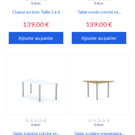
0 Avis
0 Avis
Chaise en bois Taille 1 à 6
Table ronde crèche et...
Prix
Prix
139,00 €
139,00 €
Ajouter au panier
Ajouter au panier
0 Avis
0 Avis
Table trapèze crèche et...
Table scolaire triangulaire...