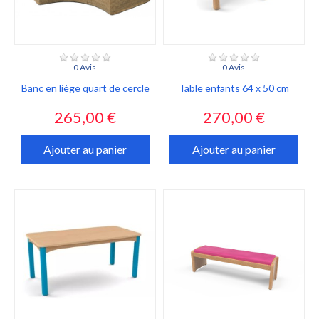
0 Avis
0 Avis
Banc en liège quart de cercle
Table enfants 64 x 50 cm
Prix
Prix
265,00 €
270,00 €
Ajouter au panier
Ajouter au panier