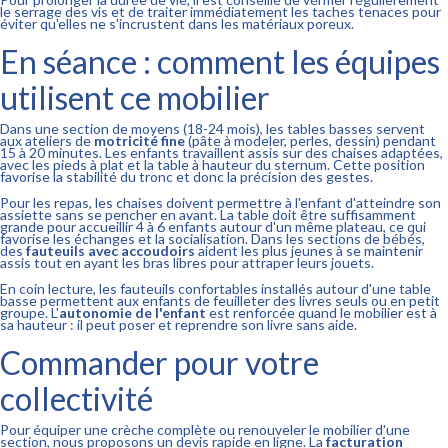
le serrage des vis et de traiter immédiatement les taches tenaces pour
éviter qu'elles ne s'incrustent dans les matériaux poreux.
En séance : comment les équipes
utilisent ce mobilier
Dans une section de moyens (18-24 mois), les tables basses servent
aux ateliers de
motricité fine
(pâte à modeler, perles, dessin) pendant
15 à 20 minutes. Les enfants travaillent assis sur des chaises adaptées,
avec les pieds à plat et la table à hauteur du sternum. Cette position
favorise la stabilité du tronc et donc la précision des gestes.
Pour les repas, les chaises doivent permettre à l'enfant d'atteindre son
assiette sans se pencher en avant. La table doit être suffisamment
grande pour accueillir 4 à 6 enfants autour d'un même plateau, ce qui
favorise les échanges et la socialisation. Dans les sections de bébés,
des
fauteuils avec accoudoirs
aident les plus jeunes à se maintenir
assis tout en ayant les bras libres pour attraper leurs jouets.
En coin lecture, les fauteuils confortables installés autour d'une table
basse permettent aux enfants de feuilleter des livres seuls ou en petit
groupe. L'
autonomie de l'enfant
est renforcée quand le mobilier est à
sa hauteur : il peut poser et reprendre son livre sans aide.
Commander pour votre
collectivité
Pour équiper une crèche complète ou renouveler le mobilier d'une
section, nous proposons un devis rapide en ligne. La
facturation