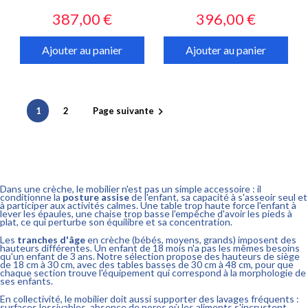
Prix
Prix
387,00 €
396,00 €
Ajouter au panier
Ajouter au panier
1
2
Page suivante

Dans une crèche, le mobilier n'est pas un simple accessoire : il
conditionne la
posture assise
de l'enfant, sa capacité à s'asseoir seul et
à participer aux activités calmes. Une table trop haute force l'enfant à
lever les épaules, une chaise trop basse l'empêche d'avoir les pieds à
plat, ce qui perturbe son équilibre et sa concentration.
Les
tranches d'âge
en crèche (bébés, moyens, grands) imposent des
hauteurs différentes. Un enfant de 18 mois n'a pas les mêmes besoins
qu'un enfant de 3 ans. Notre sélection propose des hauteurs de siège
de 18 cm à 30 cm, avec des tables basses de 30 cm à 48 cm, pour que
chaque section trouve l'équipement qui correspond à la morphologie de
ses enfants.
En collectivité, le mobilier doit aussi supporter des lavages fréquents :
surfaces lessivables, absence de pores où les aliments s'incrustent,