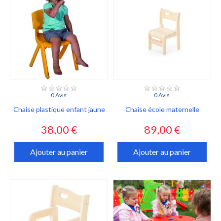
0 Avis
0 Avis
Chaise plastique enfant jaune
Chaise école maternelle
Prix
Prix
38,00 €
89,00 €
Ajouter au panier
Ajouter au panier