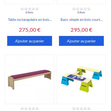
0 Avis
0 Avis
Table rectangulaire en bois...
Banc simple en bois court...
Prix
Prix
275,00 €
295,00 €
Ajouter au panier
Ajouter au panier