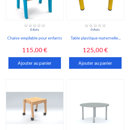
0 Avis
0 Avis
Chaise empilable pour enfants
Table plastique maternelle...
Prix
Prix
115,00 €
125,00 €
Ajouter au panier
Ajouter au panier