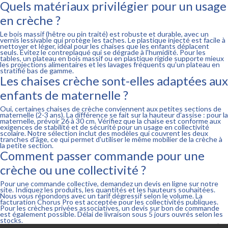
Quels matériaux privilégier pour un usage
en crèche ?
Le bois massif (hêtre ou pin traité) est robuste et durable, avec un
vernis lessivable qui protège les taches. Le plastique injecté est facile à
nettoyer et léger, idéal pour les chaises que les enfants déplacent
seuls. Évitez le contreplaqué qui se dégrade à l'humidité. Pour les
tables, un plateau en bois massif ou en plastique rigide supporte mieux
les projections alimentaires et les lavages fréquents qu'un plateau en
stratifié bas de gamme.
Les chaises crèche sont-elles adaptées aux
enfants de maternelle ?
Oui, certaines chaises de crèche conviennent aux petites sections de
maternelle (2-3 ans). La différence se fait sur la hauteur d'assise : pour la
maternelle, prévoir 26 à 30 cm. Vérifiez que la chaise est conforme aux
exigences de stabilité et de sécurité pour un usage en collectivité
scolaire. Notre sélection inclut des modèles qui couvrent les deux
tranches d'âge, ce qui permet d'utiliser le même mobilier de la crèche à
la petite section.
Comment passer commande pour une
crèche ou une collectivité ?
Pour une commande collective, demandez un devis en ligne sur notre
site. Indiquez les produits, les quantités et les hauteurs souhaitées.
Nous vous répondons avec un tarif dégressif selon le volume. La
facturation Chorus Pro est acceptée pour les collectivités publiques.
Pour les crèches privées associatives, un devis sur bon de commande
est également possible. Délai de livraison sous 5 jours ouvrés selon les
stocks.

