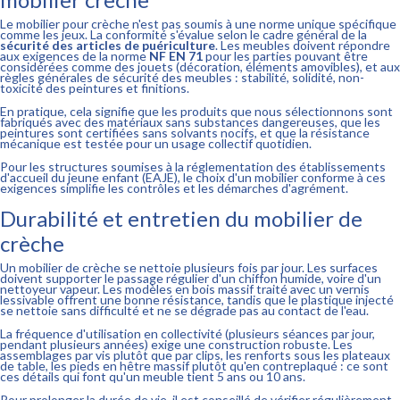
Le mobilier pour crèche n'est pas soumis à une norme unique spécifique
comme les jeux. La conformité s'évalue selon le cadre général de la
sécurité des articles de puériculture
. Les meubles doivent répondre
aux exigences de la norme
NF EN 71
pour les parties pouvant être
considérées comme des jouets (décoration, éléments amovibles), et aux
règles générales de sécurité des meubles : stabilité, solidité, non-
toxicité des peintures et finitions.
En pratique, cela signifie que les produits que nous sélectionnons sont
fabriqués avec des matériaux sans substances dangereuses, que les
peintures sont certifiées sans solvants nocifs, et que la résistance
mécanique est testée pour un usage collectif quotidien.
Pour les structures soumises à la réglementation des établissements
d'accueil du jeune enfant (EAJE), le choix d'un mobilier conforme à ces
exigences simplifie les contrôles et les démarches d'agrément.
Durabilité et entretien du mobilier de
crèche
Un mobilier de crèche se nettoie plusieurs fois par jour. Les surfaces
doivent supporter le passage régulier d'un chiffon humide, voire d'un
nettoyeur vapeur. Les modèles en bois massif traité avec un vernis
lessivable offrent une bonne résistance, tandis que le plastique injecté
se nettoie sans difficulté et ne se dégrade pas au contact de l'eau.
La fréquence d'utilisation en collectivité (plusieurs séances par jour,
pendant plusieurs années) exige une construction robuste. Les
assemblages par vis plutôt que par clips, les renforts sous les plateaux
de table, les pieds en hêtre massif plutôt qu'en contreplaqué : ce sont
ces détails qui font qu'un meuble tient 5 ans ou 10 ans.
Pour prolonger la durée de vie, il est conseillé de vérifier régulièrement