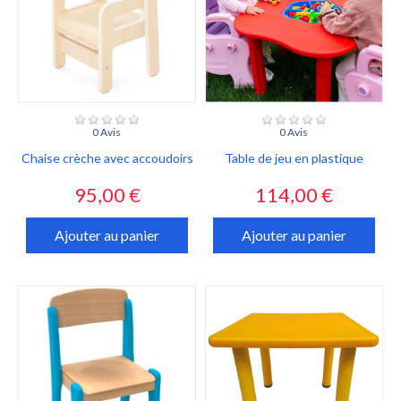
0 Avis
0 Avis
Chaise crèche avec accoudoirs
Table de jeu en plastique
Prix
Prix
95,00 €
114,00 €
Ajouter au panier
Ajouter au panier