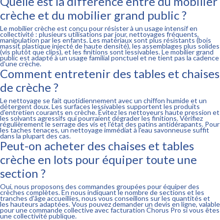
Quelle est la différence entre du mobilier
crèche et du mobilier grand public ?
Le mobilier crèche est conçu pour résister à un usage intensif en
collectivité : plusieurs utilisations par jour, nettoyages fréquents,
manipulation par les enfants. Les matériaux sont plus résistants (bois
massif, plastique injecté de haute densité), les assemblages plus solides
(vis plutôt que clips), et les finitions sont lessivables. Le mobilier grand
public est adapté à un usage familial ponctuel et ne tient pas la cadence
d'une crèche.
Comment entretenir des tables et chaises
de crèche ?
Le nettoyage se fait quotidiennement avec un chiffon humide et un
détergent doux. Les surfaces lessivables supportent les produits
d'entretien courants en crèche. Évitez les nettoyeurs haute pression et
les solvants agressifs qui pourraient dégrader les finitions. Vérifiez
régulièrement le serrage des vis et l'état des patins antidérapants. Pour
les taches tenaces, un nettoyage immédiat à l'eau savonneuse suffit
dans la plupart des cas.
Peut-on acheter des chaises et tables
crèche en lots pour équiper toute une
section ?
Oui, nous proposons des commandes groupées pour équiper des
crèches complètes. En nous indiquant le nombre de sections et les
tranches d'âge accueillies, nous vous conseillons sur les quantités et
les hauteurs adaptées. Vous pouvez demander un devis en ligne, valable
pour une commande collective avec facturation Chorus Pro si vous êtes
une collectivité publique.