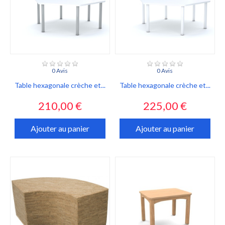
0 Avis
0 Avis
Table hexagonale crèche et...
Table hexagonale crèche et...
Prix
Prix
210,00 €
225,00 €
Ajouter au panier
Ajouter au panier