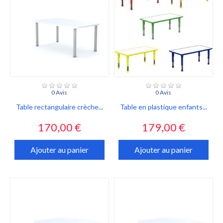
0 Avis
0 Avis
Table rectangulaire crèche...
Table en plastique enfants...
Prix
Prix
170,00 €
179,00 €
Ajouter au panier
Ajouter au panier