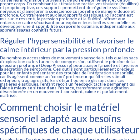
propre corps. En combinant la stimulation tactile, vestibulaire (équilibre)
et proprioceptive, ces supports permettent de réguler le système
nerveux et d'améliorer la
conscience corporelle
de manière douce et
profonde. Contrairement aux jeux sportifs classiques, ici l'accent est
mis sur le ressenti, la pression profonde et la fluidité, offrant aux
enfants un cadre sécurisant pour explorer leurs limites sensorielles et
développer une
disponibilité corporelle
optimale, indispensable aux
apprentissages cognitifs futurs.
Réguler l'hypersensibilité et favoriser le
calme intérieur par la pression profonde
De nombreux accessoires de mouvements sensoriels, tels que les sacs
d'exploration ou les tunnels de compression, utilisent le principe de la
pression profonde (Deep Pressure)
pour apaiser l'anxiété et favoriser
la sécrétion de sérotonine. Ces outils sont particulièrement précieux
pour les enfants présentant des troubles de l'intégration sensorielle,
car ils agissent comme un "cocon" protecteur qui filtre les stimuli
extérieurs trop agressifs. En s'étirant ou en se glissant dans ces
matières élastiques, l'enfant reçoit un feedback tactile permanent qui
l'aide à
mieux se situer dans l'espace
, transformant une agitation
désordonnée en un mouvement conscient, calme et parfaitement
maîtrisé.
Comment choisir le matériel
sensoriel adapté aux besoins
spécifiques de chaque utilisateur
La sélection d'un
équipement sensoriel professionnel
demande une