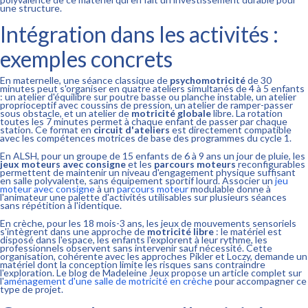
une structure.
Intégration dans les activités :
exemples concrets
En maternelle, une séance classique de
psychomotricité
de 30
minutes peut s'organiser en quatre ateliers simultanés de 4 à 5 enfants
: un atelier d'équilibre sur poutre basse ou planche instable, un atelier
proprioceptif avec coussins de pression, un atelier de ramper-passer
sous obstacle, et un atelier de
motricité globale
libre. La rotation
toutes les 7 minutes permet à chaque enfant de passer par chaque
station. Ce format en
circuit d'ateliers
est directement compatible
avec les compétences motrices de base des programmes du cycle 1.
En ALSH, pour un groupe de 15 enfants de 6 à 9 ans un jour de pluie, les
jeux moteurs avec consigne
et les
parcours moteurs
reconfigurables
permettent de maintenir un niveau d'engagement physique suffisant
en salle polyvalente, sans équipement sportif lourd. Associer un
jeu
moteur avec consigne
à un
parcours moteur
modulable donne à
l'animateur une palette d'activités utilisables sur plusieurs séances
sans répétition à l'identique.
En crèche, pour les 18 mois-3 ans, les jeux de mouvements sensoriels
s'intègrent dans une approche de
motricité libre
: le matériel est
disposé dans l'espace, les enfants l'explorent à leur rythme, les
professionnels observent sans intervenir sauf nécessité. Cette
organisation, cohérente avec les approches Pikler et Loczy, demande un
matériel dont la conception limite les risques sans contraindre
l'exploration. Le blog de Madeleine Jeux propose un article complet sur
l'
aménagement d'une salle de motricité en crèche
pour accompagner ce
type de projet.