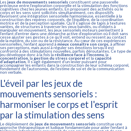
Les
jeux de mouvements sensoriels
constituent une passerelle
précieuse entre l’exploration corporelle et la stimulation des fonctions
cognitives chez les jeunes enfants. En proposant des activités où le
corps et les sens sont sollicités simultanément, ces dispositifs
favorisent une intégration sensorielle harmonieuse, essentielle à la
construction des repères corporels, de l’équilibre, de la coordination
motrice et de la perception spatiale. Qu’il s’agisse de tapis à textures
variées, de structures à traverser les yeux bandés, ou d’objets à
manipuler en mouvement, les jeux sensoriels moteurs permettent à
l’enfant d’entrer dans une démarche active d’exploration où il doit sans
cesse ajuster ses gestes à ce qu’il voit, entend ou ressent au contact
de la matière, du son ou de la résistance. Au cœur de ces expériences
sensorielles, l’enfant apprend à
mieux connaître son corps
, à affiner
ses perceptions, mais aussi à réguler ses émotions lorsqu’il est
confronté à des stimulations nouvelles, parfois déroutantes. Ce type de
jeu développe donc à la fois la
résilience face à l’inconnu
, la
concentration
, la
gestion du stress corporel
et la
capacité
d’adaptation
. Il s’agit également d’un levier puissant pour
accompagner les enfants dans la construction de leur schéma corporel,
fondement de l’autonomie, de l’estime de soi et de la communication
non verbale.
L'éveil par les jeux de
mouvements sensoriels :
harmoniser le corps et l'esprit
par la stimulation des sens
Le déploiement de
jeux de mouvements sensoriels
constitue une
approche thérapeutique et ludique fondamentale pour aider l'enfant à
traiter les informations provenant de son environnement et de son