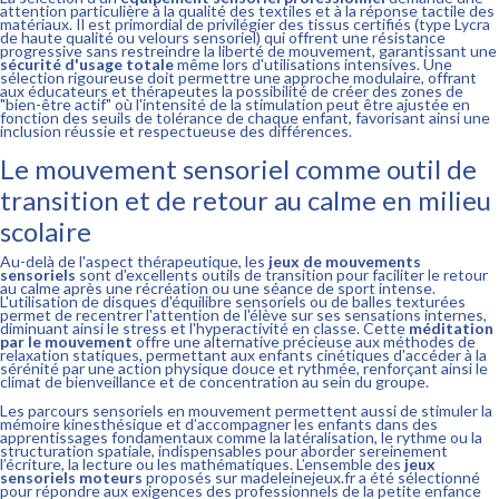
attention particulière à la qualité des textiles et à la réponse tactile des
matériaux. Il est primordial de privilégier des tissus certifiés (type Lycra
de haute qualité ou velours sensoriel) qui offrent une résistance
progressive sans restreindre la liberté de mouvement, garantissant une
sécurité d'usage totale
même lors d'utilisations intensives. Une
sélection rigoureuse doit permettre une approche modulaire, offrant
aux éducateurs et thérapeutes la possibilité de créer des zones de
"bien-être actif" où l'intensité de la stimulation peut être ajustée en
fonction des seuils de tolérance de chaque enfant, favorisant ainsi une
inclusion réussie et respectueuse des différences.
Le mouvement sensoriel comme outil de
transition et de retour au calme en milieu
scolaire
Au-delà de l'aspect thérapeutique, les
jeux de mouvements
sensoriels
sont d'excellents outils de transition pour faciliter le retour
au calme après une récréation ou une séance de sport intense.
L'utilisation de disques d'équilibre sensoriels ou de balles texturées
permet de recentrer l'attention de l'élève sur ses sensations internes,
diminuant ainsi le stress et l'hyperactivité en classe. Cette
méditation
par le mouvement
offre une alternative précieuse aux méthodes de
relaxation statiques, permettant aux enfants cinétiques d'accéder à la
sérénité par une action physique douce et rythmée, renforçant ainsi le
climat de bienveillance et de concentration au sein du groupe.
Les parcours sensoriels en mouvement permettent aussi de stimuler la
mémoire kinesthésique et d’accompagner les enfants dans des
apprentissages fondamentaux comme la latéralisation, le rythme ou la
structuration spatiale, indispensables pour aborder sereinement
l’écriture, la lecture ou les mathématiques. L’ensemble des
jeux
sensoriels moteurs
proposés sur madeleinejeux.fr a été sélectionné
pour répondre aux exigences des professionnels de la petite enfance