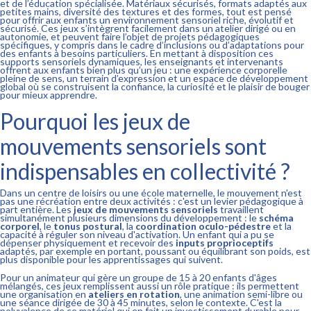
et de l’éducation spécialisée. Matériaux sécurisés, formats adaptés aux
petites mains, diversité des textures et des formes, tout est pensé
pour offrir aux enfants un environnement sensoriel riche, évolutif et
sécurisé. Ces jeux s’intègrent facilement dans un atelier dirigé ou en
autonomie, et peuvent faire l’objet de projets pédagogiques
spécifiques, y compris dans le cadre d’inclusions ou d’adaptations pour
des enfants à besoins particuliers. En mettant à disposition ces
supports sensoriels dynamiques, les enseignants et intervenants
offrent aux enfants bien plus qu’un jeu : une expérience corporelle
pleine de sens, un terrain d’expression et un espace de développement
global où se construisent la confiance, la curiosité et le plaisir de bouger
pour mieux apprendre.
Pourquoi les jeux de
mouvements sensoriels sont
indispensables en collectivité ?
Dans un centre de loisirs ou une école maternelle, le mouvement n'est
pas une récréation entre deux activités : c'est un levier pédagogique à
part entière. Les
jeux de mouvements sensoriels
travaillent
simultanément plusieurs dimensions du développement : le
schéma
corporel
, le
tonus postural
, la
coordination oculo-pédestre
et la
capacité à réguler son niveau d'activation. Un enfant qui a pu se
dépenser physiquement et recevoir des
inputs proprioceptifs
adaptés, par exemple en portant, poussant ou équilibrant son poids, est
plus disponible pour les apprentissages qui suivent.
Pour un animateur qui gère un groupe de 15 à 20 enfants d'âges
mélangés, ces jeux remplissent aussi un rôle pratique : ils permettent
une organisation en
ateliers en rotation
, une animation semi-libre ou
une séance dirigée de 30 à 45 minutes, selon le contexte. C'est la
polyvalence de ce matériel qui en fait un investissement durable pour