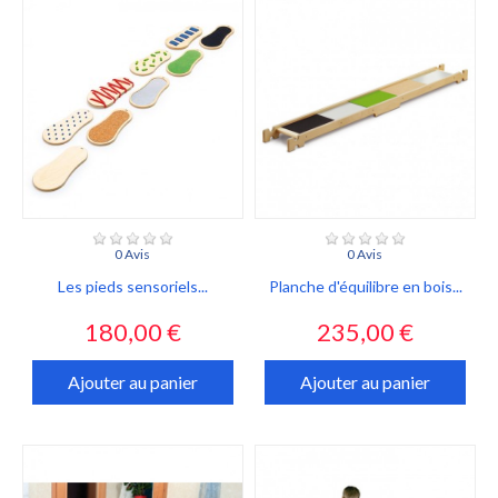
0 Avis
0 Avis
Les pieds sensoriels...
Planche d'équilibre en bois...
Prix
Prix
180,00 €
235,00 €
Ajouter au panier
Ajouter au panier