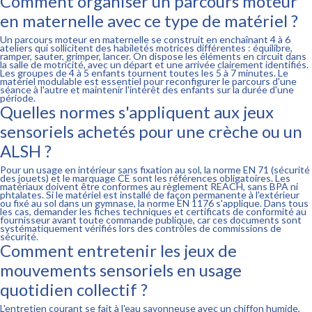
Comment organiser un parcours moteur
en maternelle avec ce type de matériel ?
Un parcours moteur en maternelle se construit en enchaînant 4 à 6
ateliers qui sollicitent des habiletés motrices différentes : équilibre,
ramper, sauter, grimper, lancer. On dispose les éléments en circuit dans
la salle de motricité, avec un départ et une arrivée clairement identifiés.
Les groupes de 4 à 5 enfants tournent toutes les 5 à 7 minutes. Le
matériel modulable est essentiel pour reconfigurer le parcours d'une
séance à l'autre et maintenir l'intérêt des enfants sur la durée d'une
période.
Quelles normes s'appliquent aux jeux
sensoriels achetés pour une crèche ou un
ALSH ?
Pour un usage en intérieur sans fixation au sol, la norme EN 71 (sécurité
des jouets) et le marquage CE sont les références obligatoires. Les
matériaux doivent être conformes au règlement REACH, sans BPA ni
phtalates. Si le matériel est installé de façon permanente à l'extérieur
ou fixé au sol dans un gymnase, la norme EN 1176 s'applique. Dans tous
les cas, demander les fiches techniques et certificats de conformité au
fournisseur avant toute commande publique, car ces documents sont
systématiquement vérifiés lors des contrôles de commissions de
sécurité.
Comment entretenir les jeux de
mouvements sensoriels en usage
quotidien collectif ?
L'entretien courant se fait à l'eau savonneuse avec un chiffon humide,