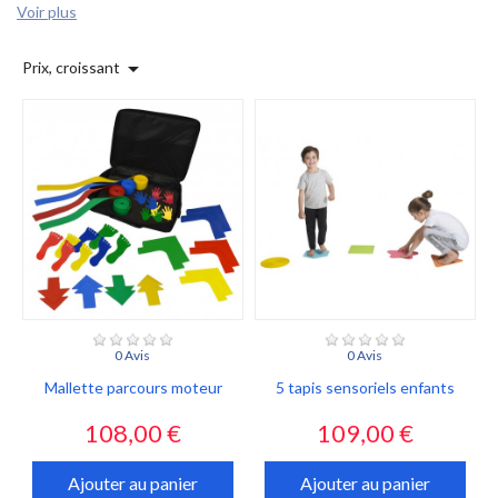
Voir plus

Prix, croissant
0 Avis
0 Avis
Mallette parcours moteur
5 tapis sensoriels enfants
Prix
Prix
108,00 €
109,00 €
Ajouter au panier
Ajouter au panier