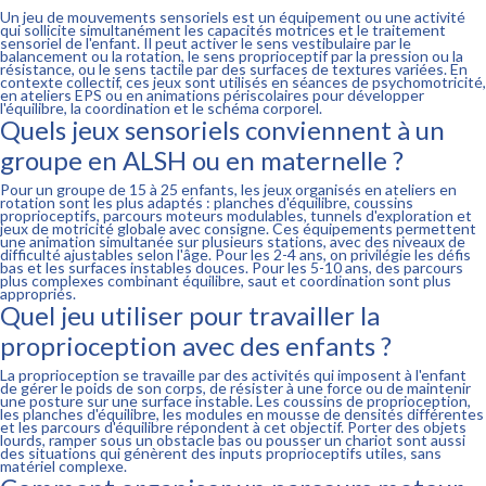
Un jeu de mouvements sensoriels est un équipement ou une activité
qui sollicite simultanément les capacités motrices et le traitement
sensoriel de l'enfant. Il peut activer le sens vestibulaire par le
balancement ou la rotation, le sens proprioceptif par la pression ou la
résistance, ou le sens tactile par des surfaces de textures variées. En
contexte collectif, ces jeux sont utilisés en séances de psychomotricité,
en ateliers EPS ou en animations périscolaires pour développer
l'équilibre, la coordination et le schéma corporel.
Quels jeux sensoriels conviennent à un
groupe en ALSH ou en maternelle ?
Pour un groupe de 15 à 25 enfants, les jeux organisés en ateliers en
rotation sont les plus adaptés : planches d'équilibre, coussins
proprioceptifs, parcours moteurs modulables, tunnels d'exploration et
jeux de motricité globale avec consigne. Ces équipements permettent
une animation simultanée sur plusieurs stations, avec des niveaux de
difficulté ajustables selon l'âge. Pour les 2-4 ans, on privilégie les défis
bas et les surfaces instables douces. Pour les 5-10 ans, des parcours
plus complexes combinant équilibre, saut et coordination sont plus
appropriés.
Quel jeu utiliser pour travailler la
proprioception avec des enfants ?
La proprioception se travaille par des activités qui imposent à l'enfant
de gérer le poids de son corps, de résister à une force ou de maintenir
une posture sur une surface instable. Les coussins de proprioception,
les planches d'équilibre, les modules en mousse de densités différentes
et les parcours d'équilibre répondent à cet objectif. Porter des objets
lourds, ramper sous un obstacle bas ou pousser un chariot sont aussi
des situations qui génèrent des inputs proprioceptifs utiles, sans
matériel complexe.