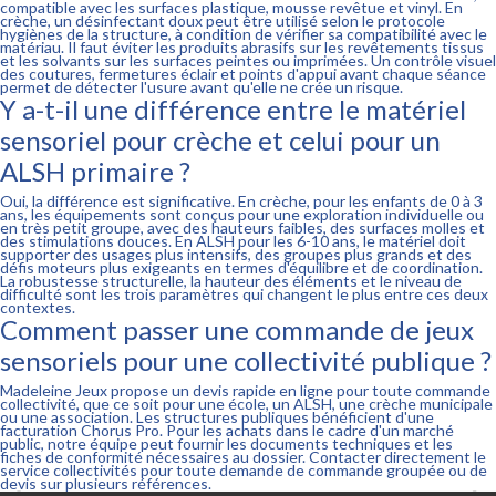
compatible avec les surfaces plastique, mousse revêtue et vinyl. En
crèche, un désinfectant doux peut être utilisé selon le protocole
hygiènes de la structure, à condition de vérifier sa compatibilité avec le
matériau. Il faut éviter les produits abrasifs sur les revêtements tissus
et les solvants sur les surfaces peintes ou imprimées. Un contrôle visuel
des coutures, fermetures éclair et points d'appui avant chaque séance
permet de détecter l'usure avant qu'elle ne crée un risque.
Y a-t-il une différence entre le matériel
sensoriel pour crèche et celui pour un
ALSH primaire ?
Oui, la différence est significative. En crèche, pour les enfants de 0 à 3
ans, les équipements sont conçus pour une exploration individuelle ou
en très petit groupe, avec des hauteurs faibles, des surfaces molles et
des stimulations douces. En ALSH pour les 6-10 ans, le matériel doit
supporter des usages plus intensifs, des groupes plus grands et des
défis moteurs plus exigeants en termes d'équilibre et de coordination.
La robustesse structurelle, la hauteur des éléments et le niveau de
difficulté sont les trois paramètres qui changent le plus entre ces deux
contextes.
Comment passer une commande de jeux
sensoriels pour une collectivité publique ?
Madeleine Jeux propose un devis rapide en ligne pour toute commande
collectivité, que ce soit pour une école, un ALSH, une crèche municipale
ou une association. Les structures publiques bénéficient d'une
facturation Chorus Pro. Pour les achats dans le cadre d'un marché
public, notre équipe peut fournir les documents techniques et les
fiches de conformité nécessaires au dossier. Contacter directement le
service collectivités pour toute demande de commande groupée ou de
devis sur plusieurs références.

