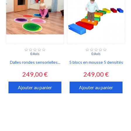
0 Avis
0 Avis
Dalles rondes sensorielles...
5 blocs en mousse 5 densités
Prix
Prix
249,00 €
249,00 €
Ajouter au panier
Ajouter au panier