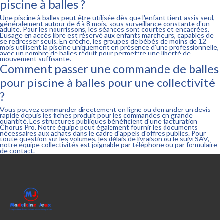
piscine à balles ?
Une piscine à balles peut être utilisée dès que l'enfant tient assis seul,
généralement autour de 6 à 8 mois, sous surveillance constante d'un
adulte. Pour les nourrissons, les séances sont courtes et encadrées.
L'usage en accès libre est réservé aux enfants marcheurs, capables de
se redresser seuls. En crèche, les groupes de bébés de moins de 12
mois utilisent la piscine uniquement en présence d'une professionnelle,
avec un nombre de balles réduit pour permettre une liberté de
mouvement suffisante.
Comment passer une commande de balles
pour piscine à balles pour une collectivité
?
Vous pouvez commander directement en ligne ou demander un devis
rapide depuis les fiches produit pour les commandes en grande
quantité. Les structures publiques bénéficient d'une facturation
Chorus Pro. Notre équipe peut également fournir les documents
nécessaires aux achats dans le cadre d'appels d'offres publics. Pour
toute question sur les volumes, les délais de livraison ou le suivi SAV,
notre équipe collectivités est joignable par téléphone ou par formulaire
de contact.

