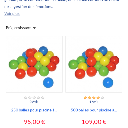
de la gestion des émotions.
Voir plus

Prix, croissant
0 Avis
1 Avis
250 balles pour piscine à...
500 balles pour piscine à...
Prix
Prix
95,00 €
109,00 €