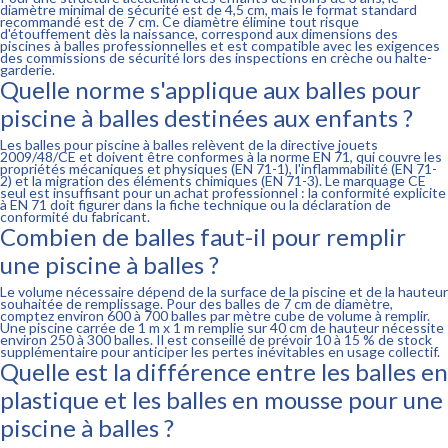
diamètre minimal de sécurité est de 4,5 cm, mais le format standard
recommandé est de 7 cm. Ce diamètre élimine tout risque
d'étouffement dès la naissance, correspond aux dimensions des
piscines à balles professionnelles et est compatible avec les exigences
des commissions de sécurité lors des inspections en crèche ou halte-
garderie.
Quelle norme s'applique aux balles pour
piscine à balles destinées aux enfants ?
Les balles pour piscine à balles relèvent de la directive jouets
2009/48/CE et doivent être conformes à la norme EN 71, qui couvre les
propriétés mécaniques et physiques (EN 71-1), l'inflammabilité (EN 71-
2) et la migration des éléments chimiques (EN 71-3). Le marquage CE
seul est insuffisant pour un achat professionnel : la conformité explicite
à EN 71 doit figurer dans la fiche technique ou la déclaration de
conformité du fabricant.
Combien de balles faut-il pour remplir
une piscine à balles ?
Le volume nécessaire dépend de la surface de la piscine et de la hauteur
souhaitée de remplissage. Pour des balles de 7 cm de diamètre,
comptez environ 600 à 700 balles par mètre cube de volume à remplir.
Une piscine carrée de 1 m x 1 m remplie sur 40 cm de hauteur nécessite
environ 250 à 300 balles. Il est conseillé de prévoir 10 à 15 % de stock
supplémentaire pour anticiper les pertes inévitables en usage collectif.
Quelle est la différence entre les balles en
plastique et les balles en mousse pour une
piscine à balles ?