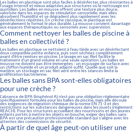
Les balles en plastique sont plus faciles à désinfecter, plus résistantes à
l'usage intensif et mieux adaptées aux structures où le nettoyage est
quotidien. Les balles en mousse offrent une texture plus douce,
valorisée dans les espaces de stimulation sensorielle, mais elles
absorbent l'humidité et se dégradent plus rapidement avec les
désinfections répétées. En crèche classique, le plastique est
généralement le format le plus durable. La mousse convient davantage
aux espaces thérapeutiques ou sensoriels avec supervision.
Comment nettoyer les balles de piscine à
balles en collectivité ?
Les balles en plastique se nettoient à l'eau tiède avec un désinfectant
doux compatible petite enfance, puis sont séchées complètement
avant d'être remises en piscine. Le lavage en sac filet facilite le
traitement d'un grand volume en une seule opération. Les balles en
mousse ne doivent pas être immergées : un essuyage de surface avec
un chiffon humide et un produit adapté suffit. Quelle que soit la
matière, un stockage en sac filet aéré entre les séances limite la
prolifération bactérienne.
Les balles sans BPA sont-elles obligatoires
pour une crèche ?
L'absence de BPA (bisphénol A) n'est pas une obligation réglementaire
spécifiquement formulée pour les balles de piscine, mais elle découle
des exigences de migration chimique de la norme EN 71-3 et des
restrictions sur les substances dangereuses dans les jouets (règlement
REACH). Pour les structures accueillant des nourrissons et des jeunes
enfants portés à mettre les objets en bouche, exiger des balles sans
BPA est une précaution professionnelle standard qui s'aligne avec les
attentes des commissions de sécurité.
À partir de quel âge peut-on utiliser une