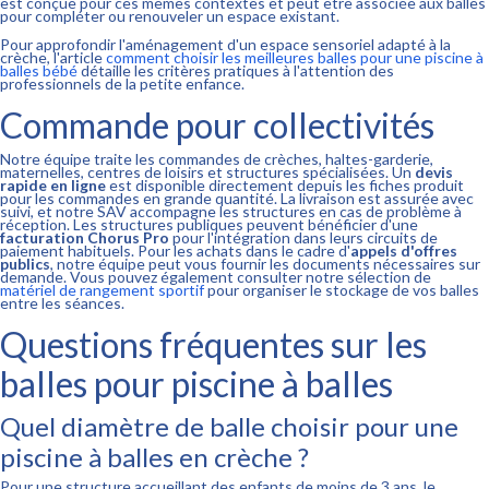
est conçue pour ces mêmes contextes et peut être associée aux balles
pour compléter ou renouveler un espace existant.
Pour approfondir l'aménagement d'un espace sensoriel adapté à la
crèche, l'article
comment choisir les meilleures balles pour une piscine à
balles bébé
détaille les critères pratiques à l'attention des
professionnels de la petite enfance.
Commande pour collectivités
Notre équipe traite les commandes de crèches, haltes-garderie,
maternelles, centres de loisirs et structures spécialisées. Un
devis
rapide en ligne
est disponible directement depuis les fiches produit
pour les commandes en grande quantité. La livraison est assurée avec
suivi, et notre SAV accompagne les structures en cas de problème à
réception. Les structures publiques peuvent bénéficier d'une
facturation Chorus Pro
pour l'intégration dans leurs circuits de
paiement habituels. Pour les achats dans le cadre d'
appels d'offres
publics
, notre équipe peut vous fournir les documents nécessaires sur
demande. Vous pouvez également consulter notre sélection de
matériel de rangement sportif
pour organiser le stockage de vos balles
entre les séances.
Questions fréquentes sur les
balles pour piscine à balles
Quel diamètre de balle choisir pour une
piscine à balles en crèche ?
Pour une structure accueillant des enfants de moins de 3 ans, le