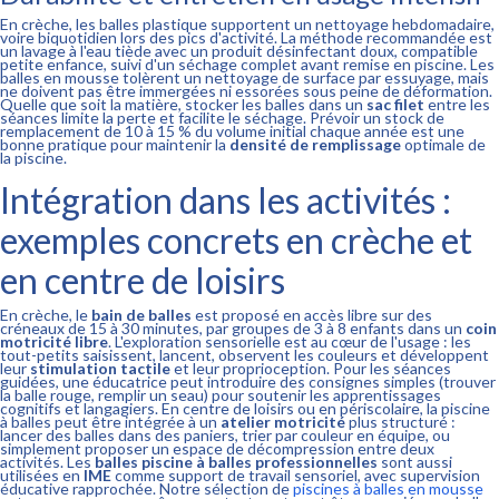
En crèche, les balles plastique supportent un nettoyage hebdomadaire,
voire biquotidien lors des pics d'activité. La méthode recommandée est
un lavage à l'eau tiède avec un produit désinfectant doux, compatible
petite enfance, suivi d'un séchage complet avant remise en piscine. Les
balles en mousse tolèrent un nettoyage de surface par essuyage, mais
ne doivent pas être immergées ni essorées sous peine de déformation.
Quelle que soit la matière, stocker les balles dans un
sac filet
entre les
séances limite la perte et facilite le séchage. Prévoir un stock de
remplacement de 10 à 15 % du volume initial chaque année est une
bonne pratique pour maintenir la
densité de remplissage
optimale de
la piscine.
Intégration dans les activités :
exemples concrets en crèche et
en centre de loisirs
En crèche, le
bain de balles
est proposé en accès libre sur des
créneaux de 15 à 30 minutes, par groupes de 3 à 8 enfants dans un
coin
motricité libre
. L'exploration sensorielle est au cœur de l'usage : les
tout-petits saisissent, lancent, observent les couleurs et développent
leur
stimulation tactile
et leur proprioception. Pour les séances
guidées, une éducatrice peut introduire des consignes simples (trouver
la balle rouge, remplir un seau) pour soutenir les apprentissages
cognitifs et langagiers. En centre de loisirs ou en périscolaire, la piscine
à balles peut être intégrée à un
atelier motricité
plus structuré :
lancer des balles dans des paniers, trier par couleur en équipe, ou
simplement proposer un espace de décompression entre deux
activités. Les
balles piscine à balles professionnelles
sont aussi
utilisées en
IME
comme support de travail sensoriel, avec supervision
éducative rapprochée. Notre sélection de
piscines à balles en mousse