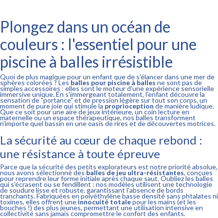
Plongez dans un océan de
couleurs : l'essentiel pour une
piscine à balles irrésistible
Quoi de plus magique pour un enfant que de s'élancer dans une mer de
sphères colorées ? Les
balles pour piscine à balles
ne sont pas de
simples accessoires : elles sont le moteur d'une expérience sensorielle
immersive unique. En s'immergeant totalement, l'enfant découvre la
sensation de "portance" et de pression légère sur tout son corps, un
moment de pure joie qui stimule la
proprioception
de manière ludique.
Que ce soit pour une aire de jeux intérieure, un coin lecture en
maternelle ou un espace thérapeutique, nos balles transforment
n'importe quel bassin en une oasis de rires et de découvertes motrices.
La sécurité au cœur de chaque rebond :
une résistance à toute épreuve
Parce que la sécurité des petits explorateurs est notre priorité absolue,
nous avons sélectionné des
balles de jeu ultra-résistantes
, conçues
pour reprendre leur forme initiale après chaque saut. Oubliez les balles
qui s'écrasent ou se fendillent : nos modèles utilisent une technologie
de soudure lisse et robuste, garantissant l'absence de bords
tranchants. Fabriquées en polyéthylène basse densité sans phtalates ni
toxines, elles offrent une
innocuité totale
pour les mains (et les
bouches !) des plus jeunes, permettant une utilisation intensive en
collectivité sans jamais compromettre le confort des enfants.