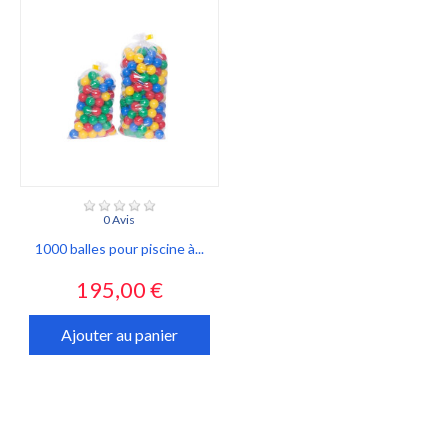
0 Avis
1000 balles pour piscine à...
Prix
195,00 €
Ajouter au panier