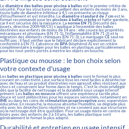
Le
diamètre des balles pour piscine à balles
est le premier critère de
sécurité. Pour les structures accueillant des enfants de moins de 3 ans,
toute balle de diamètre inférieur à 4,5 cm présente un risque
d'étouffement et est interdite. Le
diamètre standard de 7 cm
est le
format recommandé pour les
piscines à balles crèche
et halte-garderie,
car il est sécurisé dès la naissance. La
norme EN 71
(Sécurité des
jouets, directive 2009/48/CE) s'applique à l'ensemble des balles
destinées aux enfants de moins de 14 ans : elle couvre les propriétés
mécaniques et physiques (EN 71-1), l'inflammabilité (EN 71-2) et la
migration des éléments chimiques (EN 71-3). Le marquage
CE
seul ne
suffit pas : il faut vérifier que le fabricant déclare explicitement la
conformité à EN 71. L'absence de
BPA
(bisphénol A) est un critère
complémentaire à exiger pour les balles en plastique, particulièrement
pour les tout-petits portés à mettre les objets en bouche.
Plastique ou mousse : le bon choix selon
votre contexte d'usage
Les
balles en plastique pour piscine à balles
sont le format le plus
courant en collectivité. Leur surface lisse les rend faciles à désinfecter
avec de l'eau et un produit d'entretien non agressif, elles résistent aux
chocs et conservent leur forme dans le temps. C'est le choix privilégié
dès que la facilité de nettoyage et la durabilité sous usage intensif
priment. Les
balles en mousse
offrent une expérience tactile plus
douce et sont plébiscitées pour les espaces sensoriels, notamment en
IME
ou dans les coins de
stimulation proprioceptive
avec supervision
éducative. En revanche, la mousse absorbe l'humidité, se dégrade plus
vite avec les désinfections répétées et ne convient pas aux structures
où le nettoyage doit être quotidien. Pour un usage mixte en centre de
loisirs avec des enfants de 3 à 10 ans, les balles plastique sont
généralement le format le plus adapté.
Durabilité et entretien en usage intensif