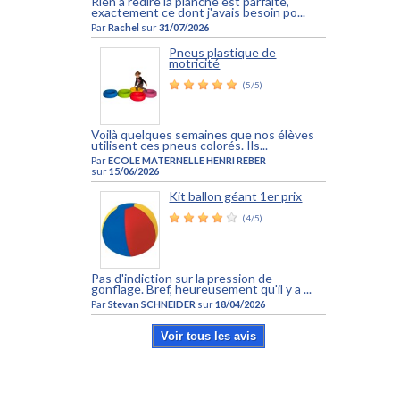
Rien a redire la planche est parfaite,
exactement ce dont j'avais besoin po...
Par
Rachel
sur
31/07/2026
Pneus plastique de
motricité
(5/5)
Voilà quelques semaines que nos élèves
utilisent ces pneus colorés. Ils...
Par
ECOLE MATERNELLE HENRI REBER
sur
15/06/2026
Kit ballon géant 1er prix
(4/5)
Pas d'indiction sur la pression de
gonflage. Bref, heureusement qu'il y a ...
Par
Stevan SCHNEIDER
sur
18/04/2026
Voir tous les avis