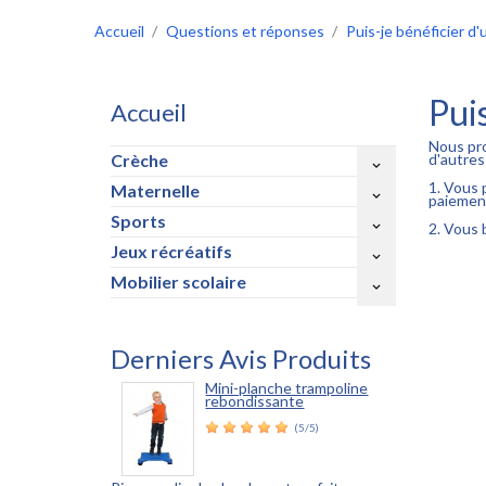
Accueil
Questions et réponses
Puis-je bénéficier d
Pui
Accueil
Nous pro
Crèche
d'autres
keyboard_arrow_down
1. Vous 
Maternelle
keyboard_arrow_down
paiemen
Sports
keyboard_arrow_down
2. Vous 
Jeux récréatifs
keyboard_arrow_down
Mobilier scolaire
keyboard_arrow_down
Derniers Avis Produits
Mini-planche trampoline
rebondissante
(5/5)