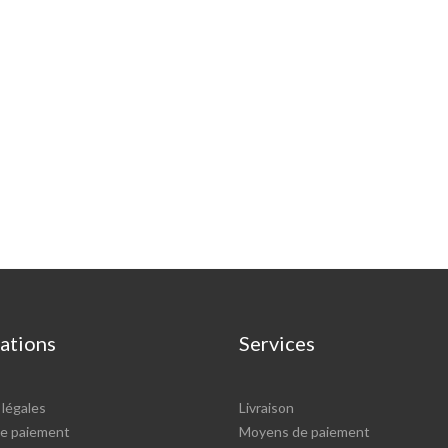
ations
Services
légales
Livraison
e paiement
Moyens de paiement