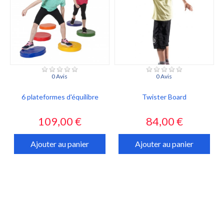
0 Avis
0 Avis
6 plateformes d'équilibre
Twister Board
Prix
Prix
109,00 €
84,00 €
Ajouter au panier
Ajouter au panier