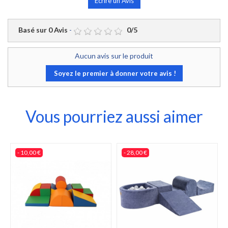
Écrire un Avis
Basé sur
0
Avis
-
0
/
5
Aucun avis sur le produit
Soyez le premier à donner votre avis !
Vous pourriez aussi aimer
- 10,00 €
- 28,00 €