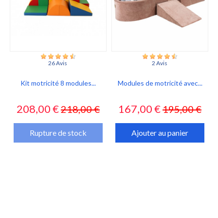
26 Avis
2 Avis
Kit motricité 8 modules...
Modules de motricité avec...
Prix
Prix
Prix
Prix
208,00 €
167,00 €
218,00 €
195,00 €
habituel
habituel
Rupture de stock
Ajouter au panier