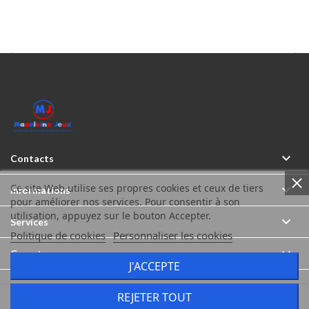



Contacts
Ce site Web utilise ses propres cookies et ceux de tiers

Informations
pour améliorer nos services. Pour consentir à son
utilisation, appuyez sur le bouton Accepter.

Services
Politique de cookies
Personnaliser les cookies

Compte
J'ACCEPTE
REJETER TOUT
Madeleine Jeux © Tous droits réservés 2026
Icônes créés par Freepik sur www.flaticon.com