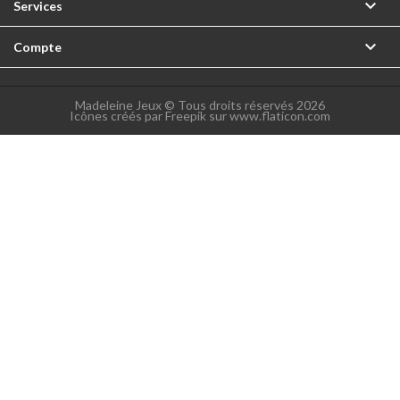

Services

Compte
Madeleine Jeux © Tous droits réservés 2026
Icônes créés par Freepik sur www.flaticon.com