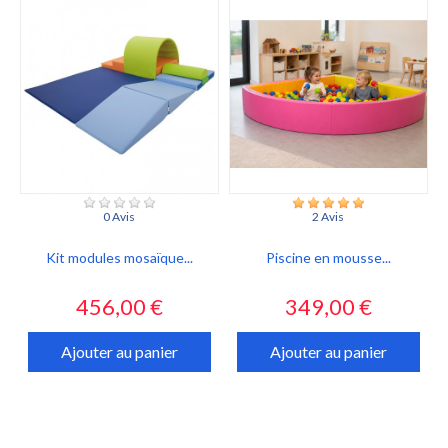
0 Avis
2 Avis
Kit modules mosaïque...
Piscine en mousse...
Prix
Prix
456,00 €
349,00 €
Ajouter au panier
Ajouter au panier