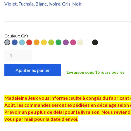
Violet, Fuchsia, Blanc, Ivoire, Gris, Noir
Couleur: Gris
Bleu
Céleste
Rouge
Orange
Jaune
Pistache
Vert
Violet
Fuchsia
Ivoire
Blanc
Noir
Gris
S
S
S
S
S
S
S
S
S
S
S
S
Ajouter au panier
Livraison sous 15 jours ouvrés
Madeleine Jeux vous informe : suite à congés du fabricant 
Août, les commandes seront expédiées en décalage selon 
Prévoir un peu plus de délai pour la livraison. Nous revien
vous par mail pour la date d'envoi.