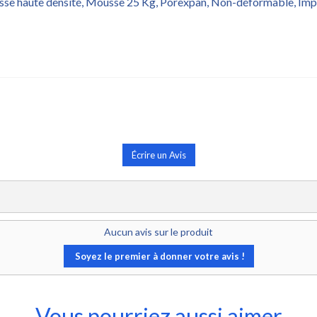
usse haute densité, Mousse 25 Kg, Porexpan, Non-déformable, I
Écrire un Avis
Aucun avis sur le produit
Soyez le premier à donner votre avis !
Vous pourriez aussi aimer