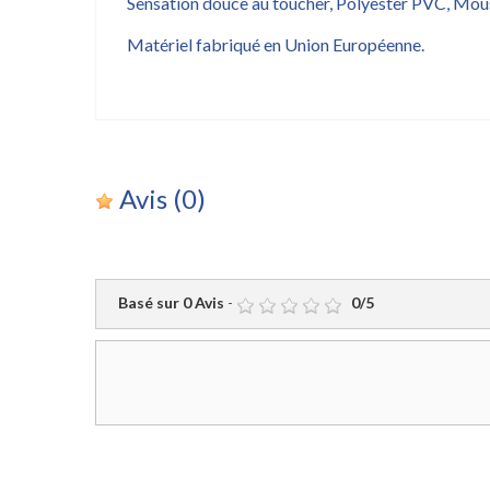
Sensation douce au toucher, Polyester PVC, Mo
Matériel fabriqué en Union Européenne.
Avis
(0)
Basé sur
0
Avis
-
0
/
5