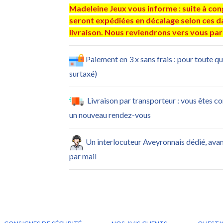
Madeleine Jeux vous informe : suite à co
seront expédiées en décalage selon ces dat
livraison. Nous reviendrons vers vous par 
Paiement en 3 x sans frais : pour toute q
surtaxé)
Livraison par transporteur : vous êtes c
un nouveau rendez-vous
Un interlocuteur Aveyronnais dédié, ava
par mail