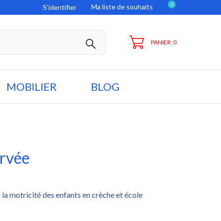
0
Ma liste de souhaits
S'identifier
PANIER: 0
MOBILIER
BLOG
urvée
la motricité des enfants en crèche et école