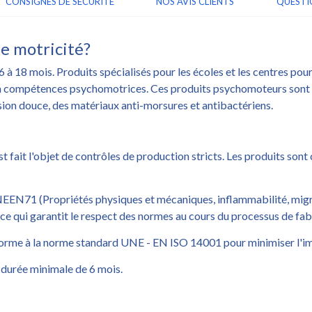
CONSIGNES DE SÉCURITÉ
NOS AVIS CLIENTS
QUESTI
de motricité?
 à 18 mois. Produits spécialisés pour les écoles et les centres pour
n compétences psychomotrices. Ces produits psychomoteurs sont 
ension douce, des matériaux anti-morsures et antibactériens.
 fait l'objet de contrôles de production stricts. Les produits son
NEEN71 (Propriétés physiques et mécaniques, inflammabilité, mig
 ce qui garantit le respect des normes au cours du processus de fab
nforme à la norme standard UNE - EN ISO 14001 pour minimiser l'i
 durée minimale de 6 mois.