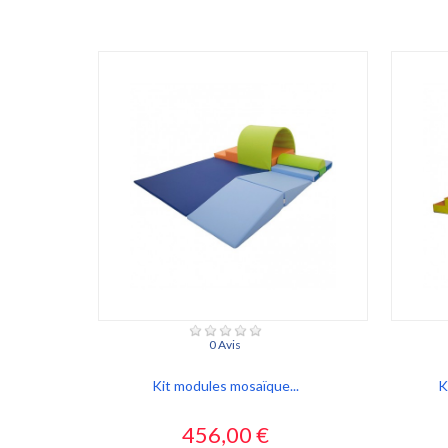
0 Avis
Kit modules mosaïque...
K
Prix
456,00 €