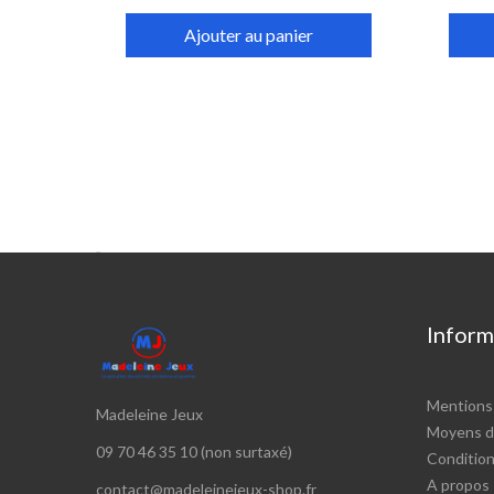
Ajouter au panier

Inform
Mentions 
Madeleine Jeux
Moyens d
09 70 46 35 10 (non surtaxé)
Conditions
A propos
contact@madeleinejeux-shop.fr