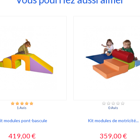
1 Avis
0 Avis
it modules pont-bascule
Kit modules de motricité...
Prix
Prix
419,00 €
359,00 €