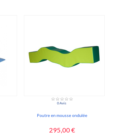
0 Avis
Poutre en mousse ondulée
Prix
295,00 €