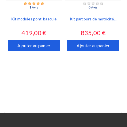
1 Avis
0 Avis
Kit modules pont-bascule
Kit parcours de motricité...
Prix
Prix
419,00 €
835,00 €
Ajouter au panier
Ajouter au panier

