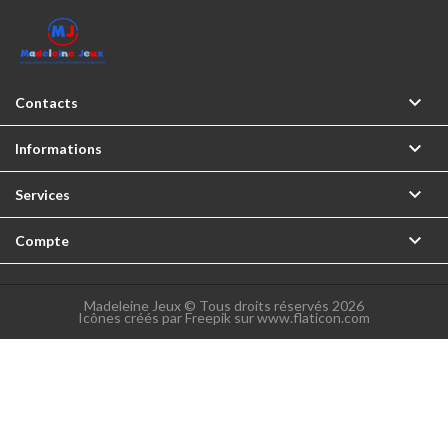

Contacts

Informations

Services

Compte
Madeleine Jeux © Tous droits réservés 2026
Icônes créés par Freepik sur www.flaticon.com