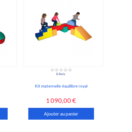
0 Avis
Kit maternelle équilibre royal
Prix
1 090,00 €
Ajouter au panier