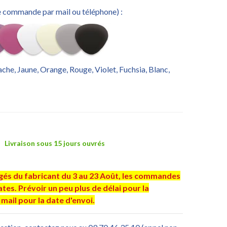
re commande par mail ou téléphone) :
tache, Jaune, Orange, Rouge, Violet, Fuchsia, Blanc,
Livraison sous 15 jours ouvrés
ngés du fabricant du 3 au 23 Août, les commandes
es. Prévoir un peu plus de délai pour la
mail pour la date d'envoi.