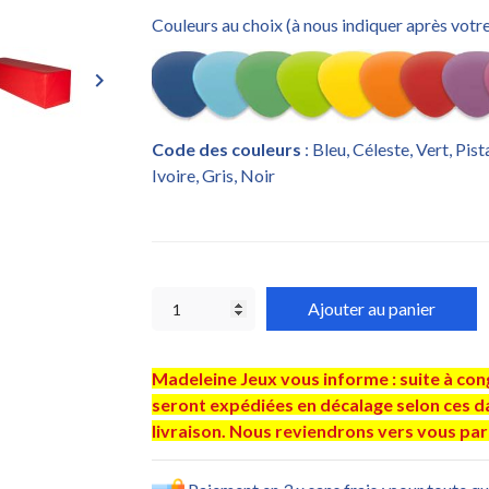
Couleurs au choix (à nous indiquer après vot
keyboard_arrow_right
Code des couleurs
: Bleu, Céleste, Vert, Pis
Ivoire, Gris, Noir
Ajouter au panier
Madeleine Jeux vous informe : suite à co
seront expédiées en décalage selon ces dat
livraison. Nous reviendrons vers vous par 