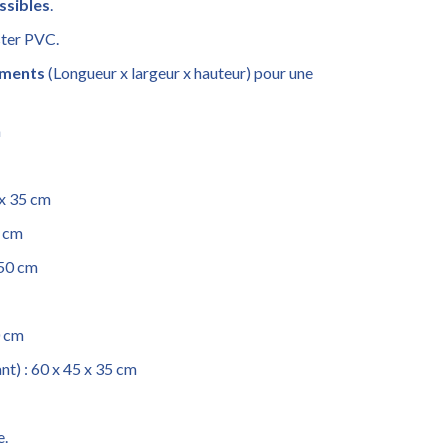
ssibles
.
ster PVC.
éments
(Longueur x largeur x hauteur) pour une
m
 x 35 cm
5 cm
 50 cm
0 cm
t) : 60 x 45 x 35 cm
e.