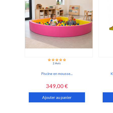
2 Avis
Piscine en mousse...
K
Prix
349,00 €
Ajouter au panier