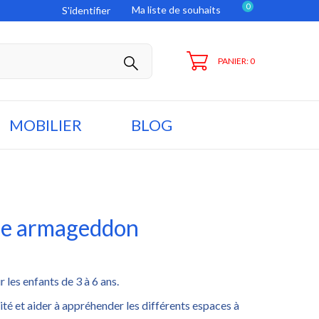
0
Ma liste de souhaits
S'identifier
PANIER: 0
MOBILIER
BLOG
bre armageddon
 les enfants de 3 à 6 ans.
té et aider à appréhender les différents espaces à