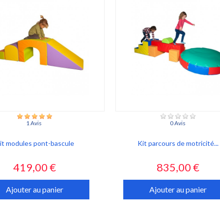
1 Avis
0 Avis
it modules pont-bascule
Kit parcours de motricité...
Prix
Prix
419,00 €
835,00 €
Ajouter au panier
Ajouter au panier