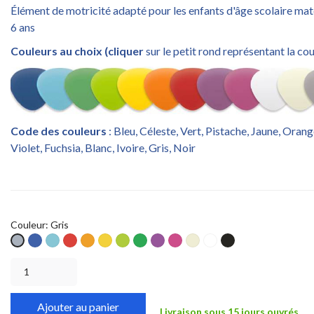
Élément de motricité adapté pour les enfants d'âge scolaire mate
6 ans
Couleurs au choix (cliquer
sur le petit rond représentant la cou
Code des couleurs
: Bleu, Céleste, Vert, Pistache, Jaune, Oran
Violet, Fuchsia, Blanc, Ivoire, Gris, Noir
Couleur: Gris
Bleu
Céleste
Rouge
Orange
Jaune
Pistache
Vert
Violet
Fuchsia
Ivoire
Blanc
Noir
Gris
S
S
S
S
S
S
S
S
S
S
S
S
Ajouter au panier
Livraison sous 15 jours ouvrés