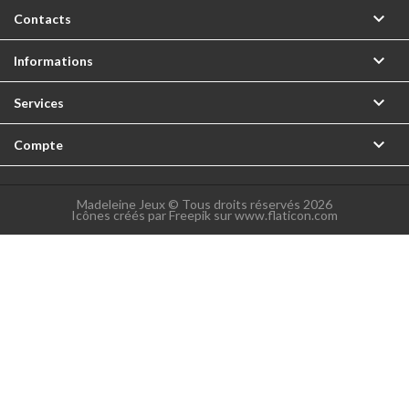

Contacts

Informations

Services

Compte
Madeleine Jeux © Tous droits réservés 2026
Icônes créés par Freepik sur www.flaticon.com