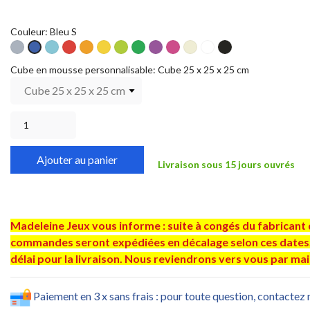
Couleur: Bleu S
Gris
Céleste
Rouge
Orange
Jaune
Pistache
Vert
Violet
Fuchsia
Ivoire
Blanc
Noir
Bleu
S
S
S
S
S
S
S
S
S
S
S
S
Cube en mousse personnalisable: Cube 25 x 25 x 25 cm
Ajouter au panier
Livraison sous 15 jours ouvrés
Madeleine Jeux vous informe : suite à congés du fabricant d
commandes seront expédiées en décalage selon ces dates. 
délai pour la livraison. Nous reviendrons vers vous par mail
Paiement en 3 x sans frais : pour toute question, contactez