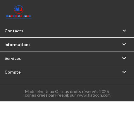

Contacts

Informations

Services

Compte
Madeleine Jeux © Tous droits réservés 2026
Icônes créés par Freepik sur www.flaticon.com