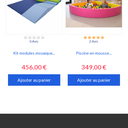
0 Avis
2 Avis
Kit modules mosaïque...
Piscine en mousse...
Prix
Prix
456,00 €
349,00 €
Ajouter au panier
Ajouter au panier

