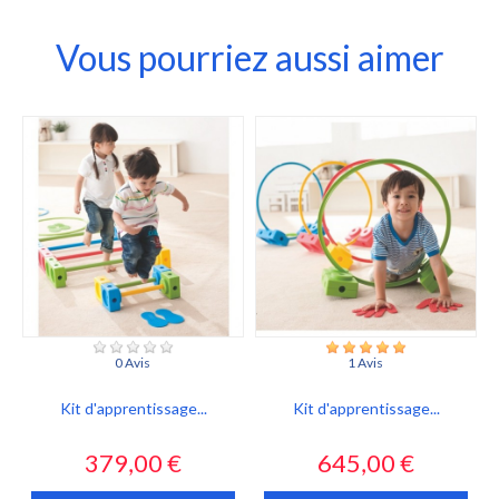
Vous pourriez aussi aimer
0 Avis
1 Avis
Kit d'apprentissage...
Kit d'apprentissage...
Prix
Prix
379,00 €
645,00 €