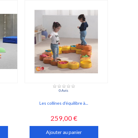
0 Avis
Les collines d'équilibre à...
Prix
259,00 €
Ajouter au panier