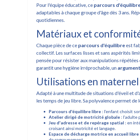
Pour l'équipe éducative, ce
parcours d'équilibr
adaptables à chaque groupe d'âge dès 3 ans. Ré
quotidiennes.
Matériaux et conformité
Chaque pièce de ce
parcours d'équilibre
est fab
collectif. Les surfaces lisses et sans aspérités li
pensée pour résister aux manipulations répétées 
garantit une hygiène irréprochable, un
argument
Utilisations en maternell
Adapté à une multitude de situations d'éveil et d'
les temps de jeu libre. Sa polyvalence permet de le
Parcours d'équilibre libre
: l'enfant choisit s
Atelier dirigé de motricité globale
: l'adulte
Jeu d'adresse et de repérage spatial
: en int
croisant ainsi motricité et langage.
Espace de décharge motrice en accueil libre
de regroupement.