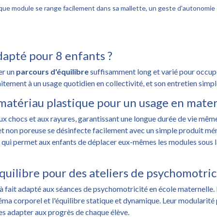
que module se range facilement dans sa mallette, un geste d'autonomie q
adapté pour 8 enfants ?
er un
parcours d'équilibre
suffisamment long et varié pour occupe
tement à un usage quotidien en collectivité, et son entretien simple
matériau plastique pour un usage en matern
aux chocs et aux rayures, garantissant une longue durée de vie même
e et non poreuse se désinfecte facilement avec un simple produit m
, ce qui permet aux enfants de déplacer eux-mêmes les modules sous la
équilibre pour des ateliers de psychomotric
 à fait adapté aux séances de psychomotricité en école maternelle.
éma corporel et l'équilibre statique et dynamique. Leur modularité
 les adapter aux progrès de chaque élève.