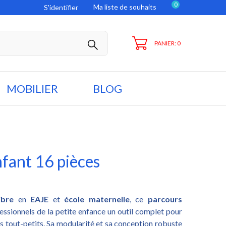
0
Ma liste de souhaits
S'identifier
PANIER: 0
MOBILIER
BLOG
nfant 16 pièces
ibre
en
EAJE
et
école maternelle
, ce
parcours
essionnels de la petite enfance un outil complet pour
s tout-petits. Sa modularité et sa conception robuste