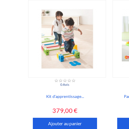
0 Avis
Kit d'apprentissage...
Par
Prix
379,00 €
Ajouter au panier