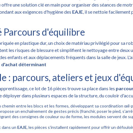
e
offre une solution clé en main pour organiser des séances de motri
pondant aux exigences d'hygiène des
EAJE
, il se nettoie facilement
 Parcours d'équilibre
riquée en plastique dur, un choix de matériau privilégié pour sa rob
mitent les risques de blessure et simplifient le nettoyage entre deux
des enfants et aux déplacements fréquents dans la salle de jeux. L
 d'achat déterminant
e : parcours, ateliers et jeux d'éq
apprentissage, ce lot de 16 pièces trouve sa place dans les
parcour
 déployer dans plusieurs espaces de la structure, du couloir d'accue
on chemin entre les blocs et les formes, développant sa coordination œil-
 propose un enchaînement de gestes précis (franchir, poser le pied, s'arrê
égrant des consignes de couleur ou de forme, les modules servent de sup
: dans un
EAJE
, les pièces s'installent rapidement pour offrir un défoulo