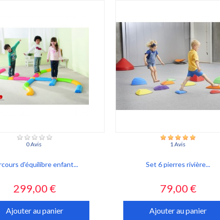
0 Avis
1 Avis
cours d'équilibre enfant...
Set 6 pierres rivière...
Prix
Prix
299,00 €
79,00 €
Ajouter au panier
Ajouter au panier