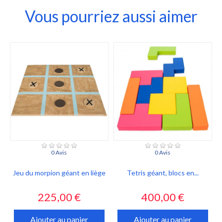
Vous pourriez aussi aimer
0 Avis
0 Avis
Jeu du morpion géant en liège
Tetris géant, blocs en...
Prix
Prix
225,00 €
400,00 €
Ajouter au panier
Ajouter au panier