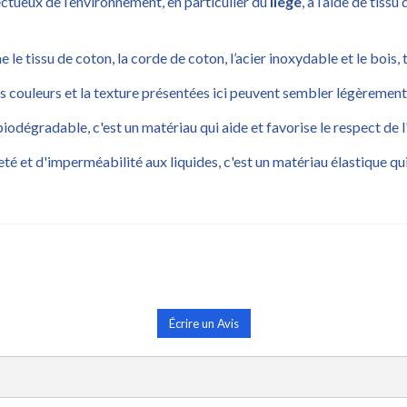
ctueux de l’environnement, en particulier du
liège
, à l’aide de tiss
e tissu de coton, la corde de coton, l’acier inoxydable et le bois, 
 couleurs et la texture présentées ici peuvent sembler légèrement 
 biodégradable, c'est un matériau qui aide et favorise le respect de
reté et d'imperméabilité aux liquides, c'est un matériau élastique q
Écrire un Avis