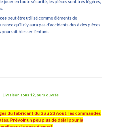
jouer en toute sécurité, les pièces sont très légères,
s.
èces
peut être utilisé comme éléments de
urance qu'il n'y aura pas d'accidents dus à des pièces
 pourrait blesser l'enfant.
Livraison sous 12 jours ouvrés
ngés du fabricant du 3 au 23 Août, les commandes
es. Prévoir un peu plus de délai pour la
mail pour la date d'envoi.