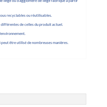
u de liège ou d’aggloméré de liège fabriqué à partir
tous recyclables ou réutilisables.
différentes de celles du produit actuel.
 l'environnement.
ui peut être utilisé de nombreuses manières.