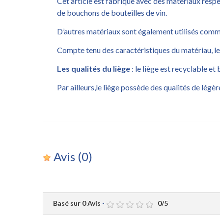
Cet article est fabriqué avec des matériaux respe
de bouchons de bouteilles de vin.
D’autres matériaux sont également utilisés comme l
Compte tenu des caractéristiques du matériau, les
Les qualités du liège
: le liège est recyclable et
Par ailleurs,le liège possède des qualités de légè
Avis
(0)
Basé sur
0
Avis
-
0
/
5