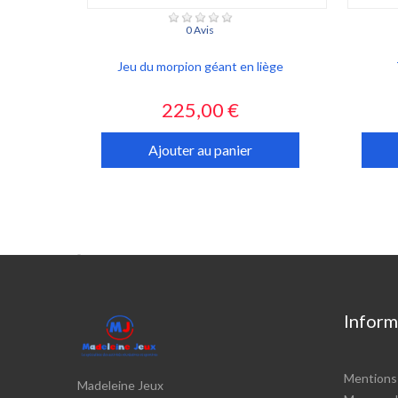
0 Avis
Jeu du morpion géant en liège
Prix
225,00 €
Ajouter au panier

Inform
Mentions 
Madeleine Jeux