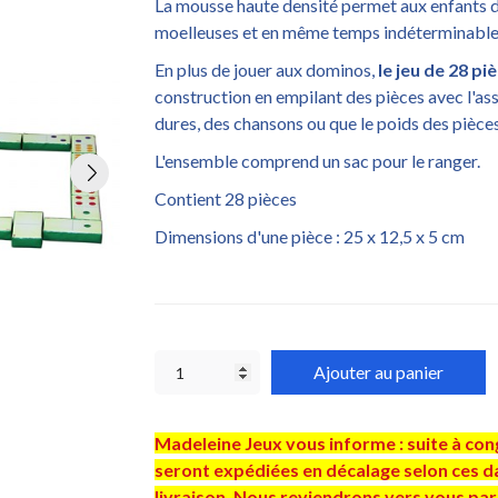
La mousse haute densité permet aux enfants de 
moelleuses et en même temps indéterminable
En plus de jouer aux dominos,
le jeu de 28 pi
construction en empilant des pièces avec l'ass
dures, des chansons ou que le poids des pièces
L'ensemble comprend un sac pour le ranger.
Contient 28 pièces
Dimensions d'une pièce : 25 x 12,5 x 5 cm
Ajouter au panier
Madeleine Jeux vous informe : suite à co
seront expédiées en décalage selon ces dat
livraison. Nous reviendrons vers vous par 