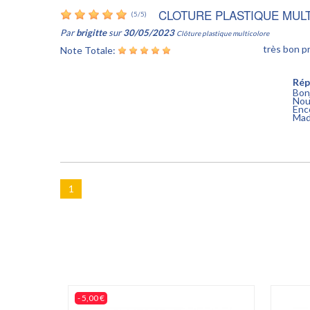
CLOTURE PLASTIQUE MUL
(
5
/
5
)
Par
brigitte
sur
30/05/2023
Clôture plastique multicolore
très bon p
Note Totale:
Rép
Bon
Nou
Enc
Mad
1
- 5,00 €