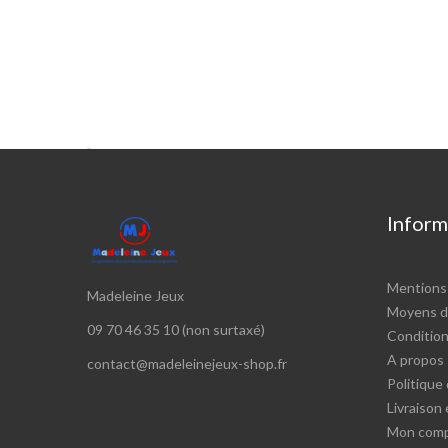

Inform
Mentions 
Madeleine Jeux
Moyens d
09 70 46 35 10 (non surtaxé)
Conditions
A propos
contact@madeleinejeux-shop.fr
Politique 
Livraison
Mon com