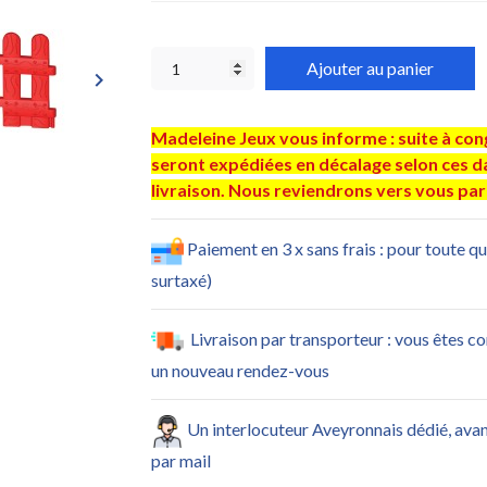
Ajouter au panier
keyboard_arrow_right
Madeleine Jeux vous informe : suite à co
seront expédiées en décalage selon ces dat
livraison. Nous reviendrons vers vous par 
Paiement en 3 x sans frais : pour toute q
surtaxé)
Livraison par transporteur : vous êtes c
un nouveau rendez-vous
Un interlocuteur Aveyronnais dédié, ava
par mail