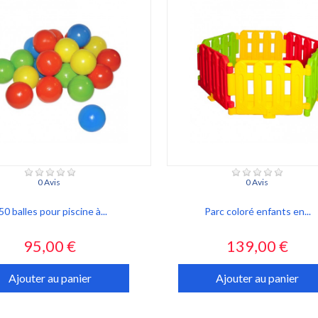
0 Avis
0 Avis
50 balles pour piscine à...
Parc coloré enfants en...
Prix
Prix
95,00 €
139,00 €
Ajouter au panier
Ajouter au panier