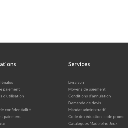
ations
Services
légales
Livraison
e paiement
Moyens de paiement
 d'utilisation
Conditions d'annulation
Demande de devis
de confidentialité
Mandat administratif
 et paiement
Code de réduction, code promo
pte
Catalogues Madeleine Jeux