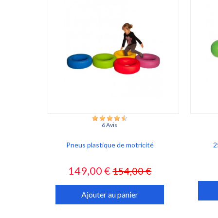
6 Avis
Pneus plastique de motricité
2
Prix
Prix
149,00 €
154,00 €
habituel
Ajouter au panier