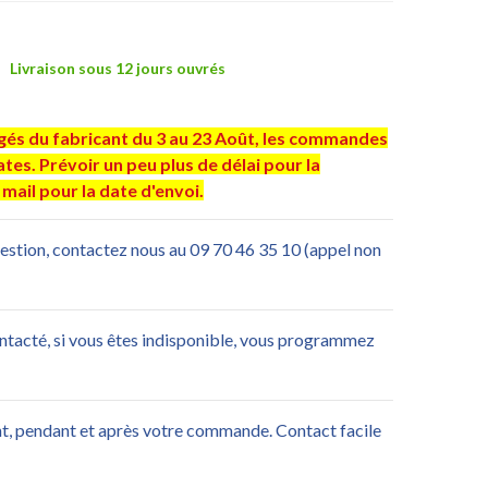
Livraison sous 12 jours ouvrés
ngés du fabricant du 3 au 23 Août, les commandes
es. Prévoir un peu plus de délai pour la
mail pour la date d'envoi.
uestion, contactez nous au 09 70 46 35 10 (appel non
ontacté, si vous êtes indisponible, vous programmez
nt, pendant et après votre commande. Contact facile