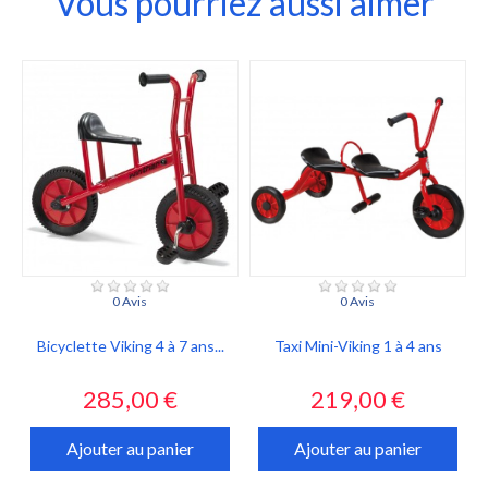
Vous pourriez aussi aimer
0 Avis
0 Avis
Bicyclette Viking 4 à 7 ans...
Taxi Mini-Viking 1 à 4 ans
Prix
Prix
285,00 €
219,00 €
Ajouter au panier
Ajouter au panier