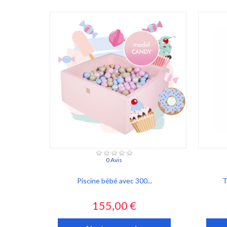
0 Avis
Piscine bébé avec 300...
T
Prix
155,00 €