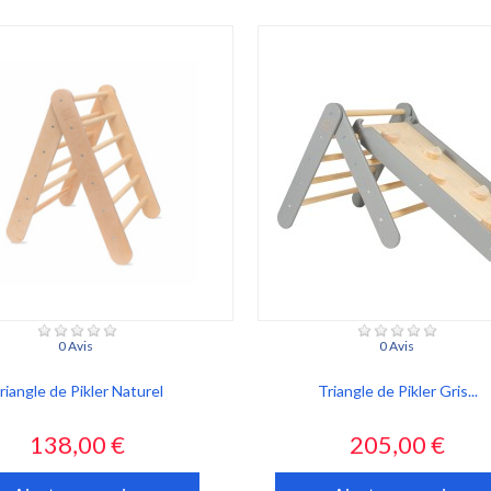
0 Avis
0 Avis
riangle de Pikler Naturel
Triangle de Pikler Gris...
Prix
Prix
138,00 €
205,00 €