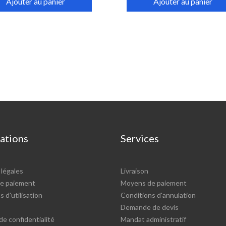
Ajouter au panier
Ajouter au panier
ations
Services
légales
Livraison
e paiement
Moyens de paiement
 d'utilisation
Conditions d'annulation
Demande de devis
de confidentialité
Mandat administratif