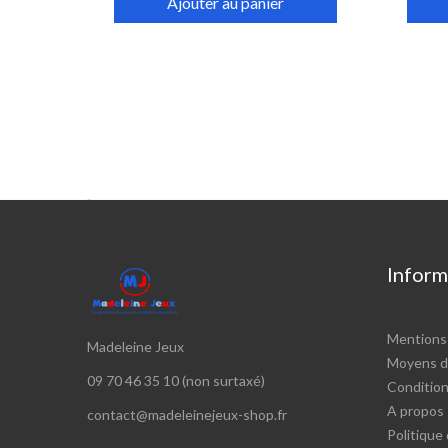
Ajouter au panier

Inform
Mentions 
Madeleine Jeux
Moyens d
09 70 46 35 10 (non surtaxé)
Conditions
A propos
contact@madeleinejeux-shop.fr
Politique 