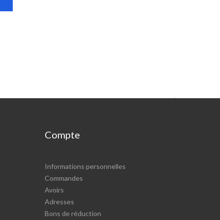

Compte
Informations personnelles
Commandes
Avoirs
Adresses
Bons de réduction