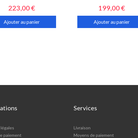
Prix
Prix
223,00 €
199,00 €
Ajouter au panier
Ajouter au panier
ations
Services
légales
Livraison
e paiement
Moyens de paiement