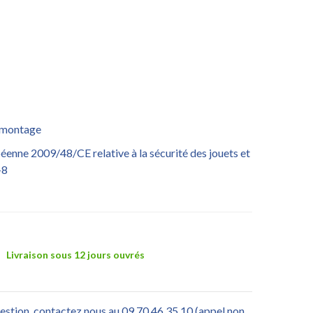
e montage
nne 2009/48/CE relative à la sécurité des jouets et
-8
Livraison sous 12 jours ouvrés
uestion, contactez nous au 09 70 46 35 10 (appel non