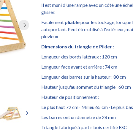
Il est muni d'une rampe avec un côté une éche
glisser.
Facilement
pliable
pour le stockage, lorsque l
autoportant. Peut être utilisé à l'extérieur, ma
pluvieux.
Dimensions du triangle de Pikler
:
Longueur des bords latéraux : 120 cm
Longueur face avant et arrière : 74 cm
Longueur des barres sur la hauteur : 80 cm
Hauteur jusqu'au sommet du triangle : 60 cm
Hauteur de positionnement :
Le plus haut 72 cm ∙ Milieu 65 cm ∙ Le plus ba
keyboard_arrow_right
Les barres ont un diamètre de 28 mm
Triangle fabriqué à partir bois certifié FSC