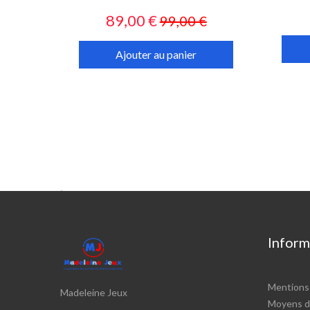
Prix
Prix
89,00 €
99,00 €
habituel
Ajouter au panier

Inform
Mentions 
Madeleine Jeux
Moyens d