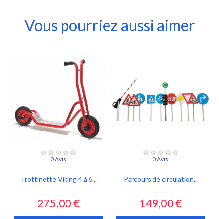
Vous pourriez aussi aimer
0 Avis
0 Avis
Trottinette Viking 4 à 6...
Parcours de circulation...
Prix
Prix
275,00 €
149,00 €