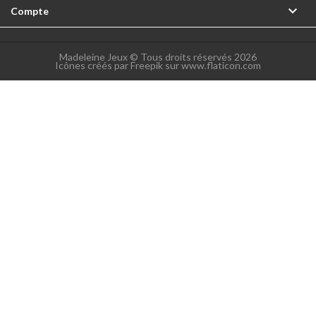

Compte
Madeleine Jeux © Tous droits réservés 2026
Icônes créés par Freepik sur www.flaticon.com