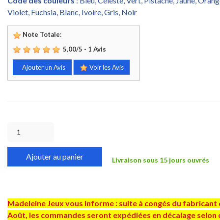
Code des couleurs
: Bleu, Céleste, Vert, Pistache, Jaune, Oran
Violet, Fuchsia, Blanc, Ivoire, Gris, Noir
Note Totale
:
5,00
/
5
-
1
Avis
Ajouter un Avis
Voir les Avis
Ajouter au panier
Livraison sous 15 jours ouvrés
Madeleine Jeux vous informe : suite à congés du fabricant 
Août, les commandes seront expédiées en décalage selon 