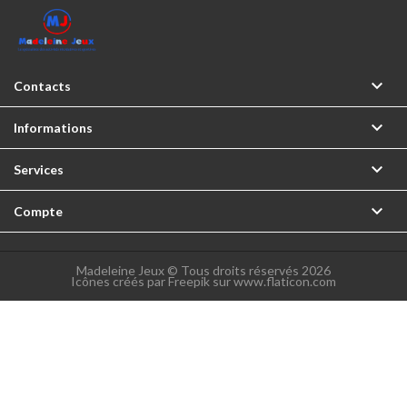

Contacts

Informations

Services

Compte
Madeleine Jeux © Tous droits réservés 2026
Icônes créés par Freepik sur www.flaticon.com