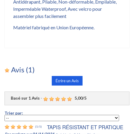
Antidérapant, Pliable, Non-déformable, Empilable,
Imperméable Waterproof, Avec velcro pour
assembler plus facilement
Matériel fabriqué en Union Européenne.
Avis
(1)
Écrire un Avis
Basé sur
1
Avis
-
5,00
/
5
Trier par:
TAPIS RÉSISTANT ET PRATIQUE
(
5
/
5
)
Par
evelyne
sur
01/11/2021