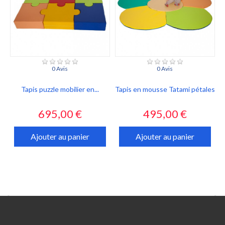
0 Avis
0 Avis
Tapis puzzle mobilier en...
Tapis en mousse Tatami pétales
Prix
Prix
695,00 €
495,00 €
Ajouter au panier
Ajouter au panier

