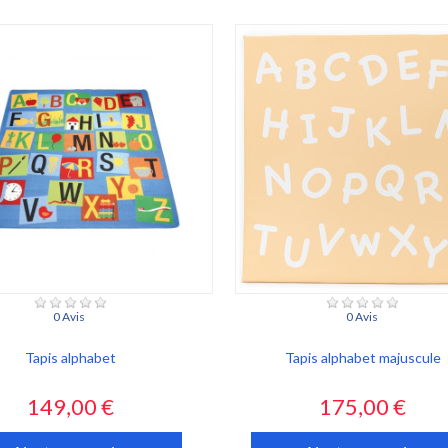
0 Avis
0 Avis
Tapis alphabet
Tapis alphabet majuscule
Prix
Prix
149,00 €
175,00 €