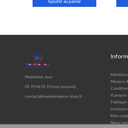
Ajouter au panier

Inform
Mentions 
Madeleine Jeux
Moyens d
09 70 46 35 10 (non surtaxé)
Conditions
A propos
contact@madeleinejeux-shop.fr
Politique 
Livraison
Mon com
Nous con