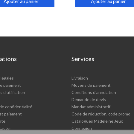
Ajouter au panier
Ajouter au panier
ations
Services
légales
Livraison
e paiement
Moyens de paiement
 d'utilisation
Conditions d'annulation
Demande de devis
de confidentialité
Mandat administratif
 et paiement
Code de réduction, code promo
pte
Catalogues Madeleine Jeux
tacter
Connexion