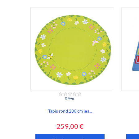
0 Avis
Tapis rond 200 cm les...
Prix
259,00 €