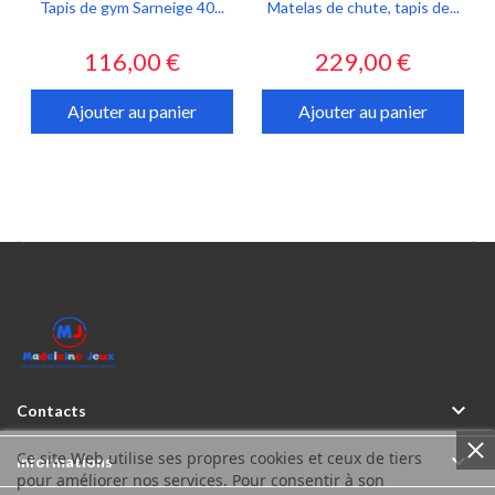
Tapis de gym Sarneige 40...
Matelas de chute, tapis de...
Prix
Prix
116,00 €
229,00 €
Ajouter au panier
Ajouter au panier



Contacts
Ce site Web utilise ses propres cookies et ceux de tiers

Informations
pour améliorer nos services. Pour consentir à son