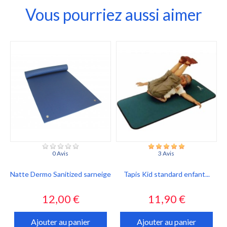
Vous pourriez aussi aimer
0 Avis
3 Avis
Natte Dermo Sanitized sarneige
Tapis Kid standard enfant...
Prix
Prix
12,00 €
11,90 €
Ajouter au panier
Ajouter au panier