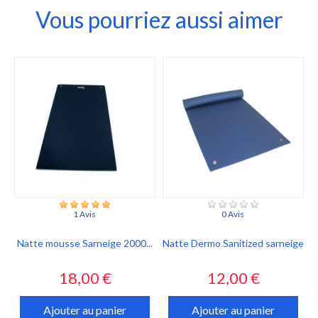
Vous pourriez aussi aimer
1 Avis
0 Avis
Natte mousse Sarneige 2000...
Natte Dermo Sanitized sarneige
Prix
Prix
18,00 €
12,00 €
Ajouter au panier
Ajouter au panier