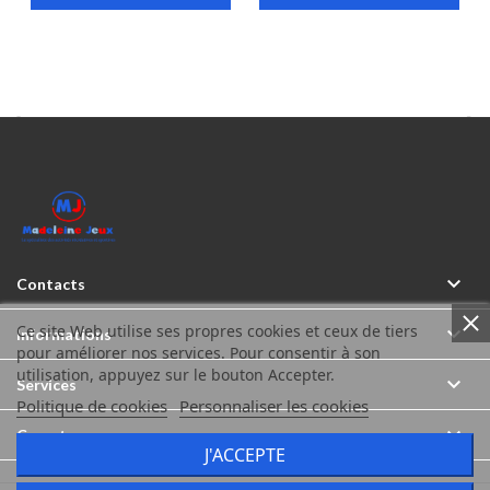



Contacts
Ce site Web utilise ses propres cookies et ceux de tiers

Informations
pour améliorer nos services. Pour consentir à son
utilisation, appuyez sur le bouton Accepter.

Services
Politique de cookies
Personnaliser les cookies

Compte
J'ACCEPTE