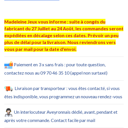
Madeleine Jeux vous informe : suite à congés du
fabricant du 27 Juillet au 24 Août, les commandes seront
expédiées en décalage selon ces dates. Prévoir un peu
plus de délai pour la livraison. Nous reviendrons vers
vous par mail pour la date d'envoi.
Paiement en 3 x sans frais : pour toute question,
contactez nous au 09 70 46 35 10 (appel non surtaxé)
Livraison par transporteur : vous êtes contacté, si vous
êtes indisponible, vous programmez un nouveau rendez-vous
Un interlocuteur Aveyronnais dédié, avant, pendant et
après votre commande. Contact facile par mail