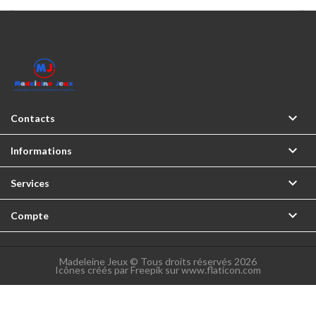



Contacts

Informations

Services

Compte
Madeleine Jeux © Tous droits réservés 2026
Icônes créés par Freepik sur www.flaticon.com