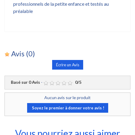
professionnels de la petite enfance et testés au
préalable
Avis
(0)
Écrire un Avis
Basé sur
0
Avis
-
0
/
5
Aucun avis sur le produit
Soyez le premier à donner votre avis !
Vous pourriez aussi aimer