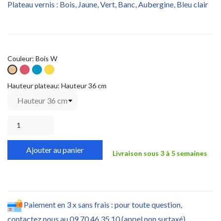
Plateau vernis : Bois, Jaune, Vert, Banc, Aubergine, Bleu clair
Couleur: Bois W
Fuchsia
Bleu
Jaune
Bois
W
W
W
W
Hauteur plateau: Hauteur 36 cm
Ajouter au panier
Livraison sous 3 à 5 semaines
Paiement en 3 x sans frais : pour toute question,
contactez nous au 09 70 46 35 10 (appel non surtaxé)