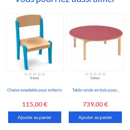
0 Avis
0 Avis
Chaise empilable pour enfants
Table ronde en bois pour...
Prix
Prix
115,00 €
739,00 €
Ajouter au panier
Ajouter au panier