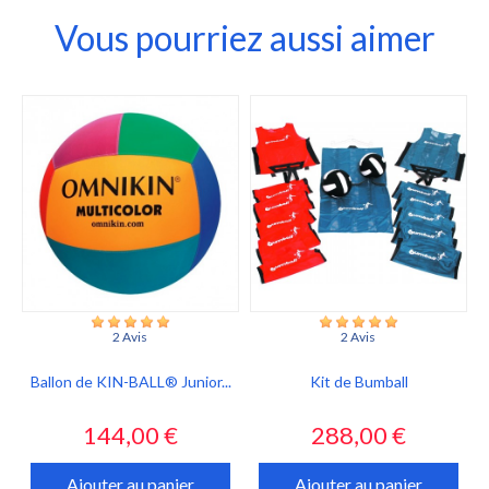
Vous pourriez aussi aimer
2 Avis
2 Avis
Ballon de KIN-BALL® Junior...
Kit de Bumball
Prix
Prix
144,00 €
288,00 €
Ajouter au panier
Ajouter au panier