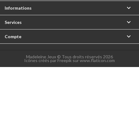

Informations

Services

Compte
Madeleine Jeux © Tous droits réservés 2026
Icônes créés par Freepik sur www.flaticon.com