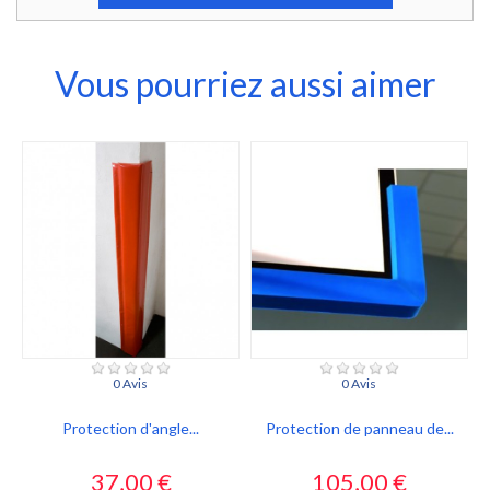
Vous pourriez aussi aimer
0 Avis
0 Avis
Protection d'angle...
Protection de panneau de...
Prix
Prix
37,00 €
105,00 €