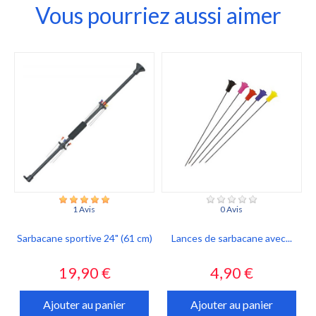
Vous pourriez aussi aimer
1 Avis
0 Avis
Sarbacane sportive 24" (61 cm)
Lances de sarbacane avec...
Prix
Prix
19,90 €
4,90 €
Ajouter au panier
Ajouter au panier