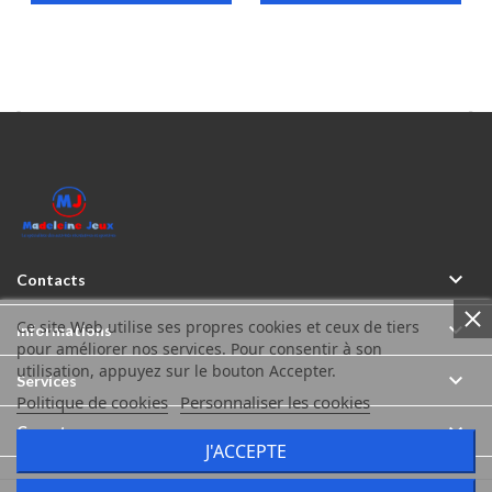



Contacts
Ce site Web utilise ses propres cookies et ceux de tiers

Informations
pour améliorer nos services. Pour consentir à son
utilisation, appuyez sur le bouton Accepter.

Services
Politique de cookies
Personnaliser les cookies

Compte
J'ACCEPTE