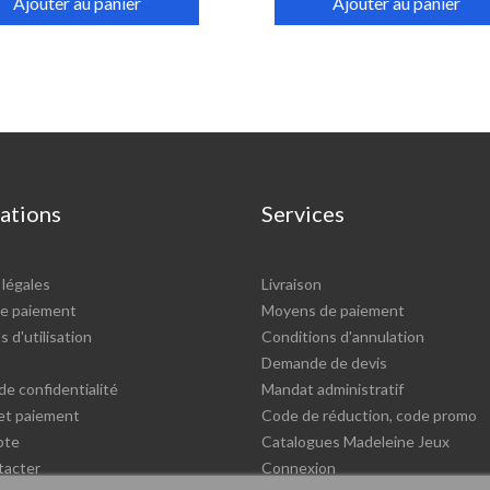
Ajouter au panier
Ajouter au panier
ations
Services
légales
Livraison
e paiement
Moyens de paiement
 d'utilisation
Conditions d'annulation
Demande de devis
de confidentialité
Mandat administratif
 et paiement
Code de réduction, code promo
pte
Catalogues Madeleine Jeux
tacter
Connexion