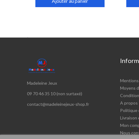
Ajouter au panier

Inform
Mentions 
Madeleine Jeux
Moyens d
09 70 46 35 10 (non surtaxé)
Conditions
A propos
contact@madeleinejeux-shop.fr
Politique 
Livraison
Mon com
Nous con