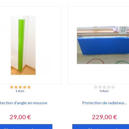
1 Avis
0 Avis
tection d'angle en mousse
Protection de radiateur...
Prix
Prix
29,00 €
229,00 €