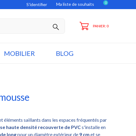
0
Ma liste de souhaits
S'identifier
PANIER: 0
MOBILIER
BLOG
 mousse
t éléments saillants dans les espaces fréquentés par
se haute densité recouverte de PVC
s'installe en
de long
pour un diamètre extérieur de
9 cm
et se