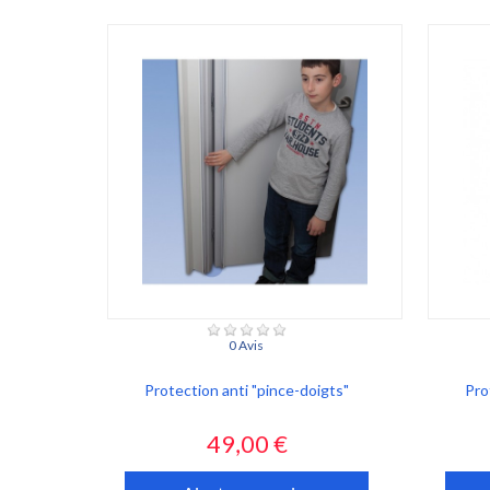
0 Avis
Protection anti "pince-doigts"
Pro
Prix
49,00 €