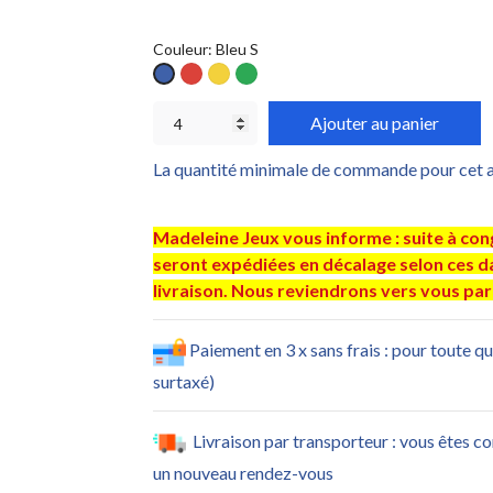
Couleur: Bleu S
Rouge
Jaune
Vert
Bleu
S
S
S
S
Ajouter au panier
La quantité minimale de commande pour cet ar
Madeleine Jeux vous informe : suite à co
seront expédiées en décalage selon ces dat
livraison. Nous reviendrons vers vous par 
Paiement en 3 x sans frais : pour toute q
surtaxé)
Livraison par transporteur : vous êtes c
un nouveau rendez-vous