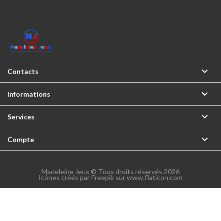

Contacts

Informations

Services

Compte
Madeleine Jeux © Tous droits réservés 2026
Icônes créés par Freepik sur www.flaticon.com