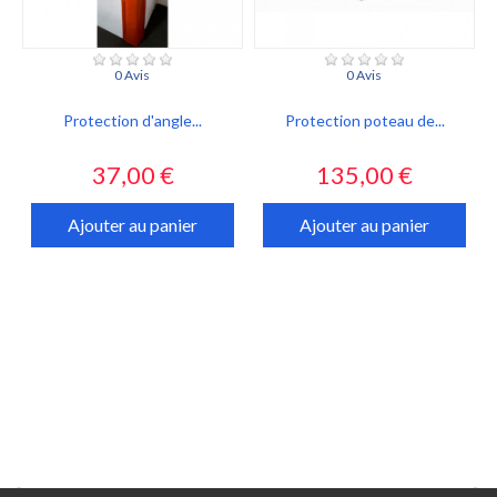
0 Avis
0 Avis
Protection d'angle...
Protection poteau de...
Prix
Prix
37,00 €
135,00 €
Ajouter au panier
Ajouter au panier

