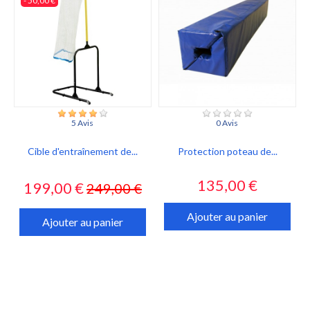
- 50,00 €
5 Avis
0 Avis
Cible d'entraînement de...
Protection poteau de...
Prix
Prix
Prix
135,00 €
199,00 €
249,00 €
habituel
Ajouter au panier
Ajouter au panier