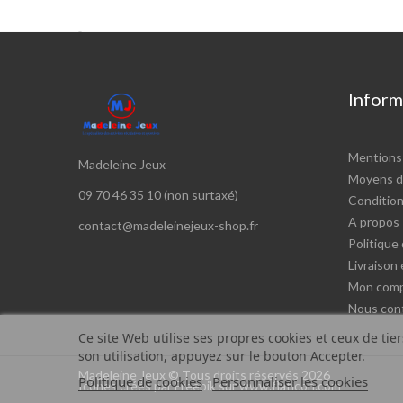

Inform
Mentions 
Madeleine Jeux
Moyens d
09 70 46 35 10 (non surtaxé)
Conditions
A propos
contact@madeleinejeux-shop.fr
Politique 
Livraison
Mon com
Nous con
Ce site Web utilise ses propres cookies et ceux de tie
son utilisation, appuyez sur le bouton Accepter.
Madeleine Jeux © Tous droits réservés 2026
Politique de cookies
Personnaliser les cookies
Icônes créés par Freepik sur www.flaticon.com