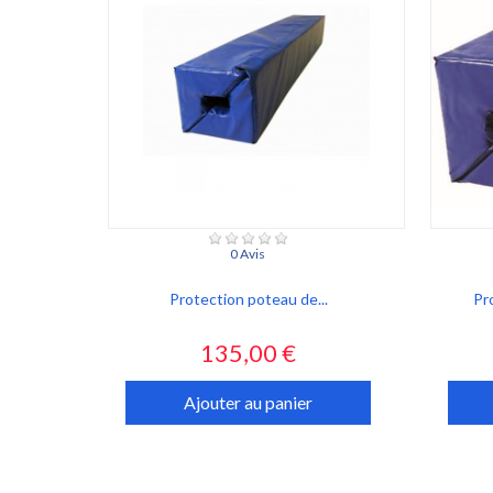
0 Avis
Protection poteau de...
Pr
Prix
135,00 €
Ajouter au panier